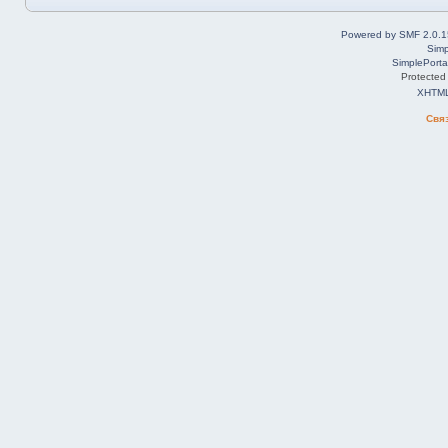
Powered by SMF 2.0.1
Simp
SimplePorta
Protected
XHTM
Свя