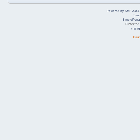
Powered by SMF 2.0.1
Simp
SimplePorta
Protected
XHTM
Свя