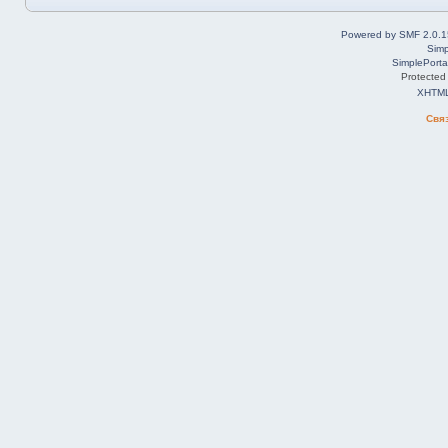
Powered by SMF 2.0.1
Simp
SimplePorta
Protected
XHTM
Свя