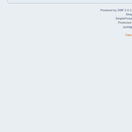
Powered by SMF 2.0.1
Simp
SimplePorta
Protected
XHTM
Свя