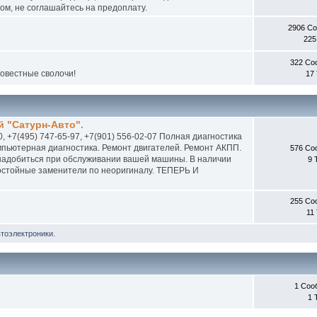
м, не соглашайтесь на предоплату.
2906 С
225
322 Со
совестные сволочи!
17
 "Сатурн-Авто".
0, +7(495) 747-65-97, +7(901) 556-02-07 Полная диагностика
пьютерная диагностика. Ремонт двигателей. Ремонт АКПП.
576 Со
онадобиться при обслуживании вашей машины. В наличии
9 
 достойные заменители по неоригиналу. ТЕПЕРЬ И
255 Со
11
втоэлектроники.
1 Соо
1 