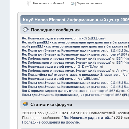
Нет новых сообщений
Перенаправление
Клуб Honda Element Информационный центр 2006
Последние сообщения
Re: Новичкам рады в этой теме.
от
nick65
(
w[EL]come
)
Re: molle pan[EL] - система организации пространства в багажник
molle pan[EL] - система организации пространства в багажнике
от
Re: Полы для Элемента. Крепление задних рычагов.
от
911
(
[EL] Ба
Re: Полы для Элемента. Крепление задних рычагов.
от
сергей1967
Re: Информация о продаваемых Элементах (в помощь)
от
ВВП
(
Ку
Re: Информация о продаваемых Элементах (в помощь)
от
ВВП
(
Ку
Re: Новичкам рады в этой теме.
от
G_D
(
w[EL]come
)
Re: Информация о продаваемых Элементах (в помощь)
от
Art
(
Куп
Re: Пожалуйста дайте свои отзывы о продавцах Элементов
от
Art
(
Re: Новичкам рады в этой теме.
от
Art
(
w[EL]come
)
Re: Полы для Элемента. Крепление задних рычагов.
от
911
(
[EL] Ба
Re: Полы для Элемента. Крепление задних рычагов.
от
911
(
[EL] Ба
Re: Оторвало заднюю цапфу от лонжеронов
от
сергей1967
(
Кузов, 
Полы для Элемента. Крепление задних рычагов.
от
сергей1967
(
[EL
Статистика форума
282083 Сообщений в 11823 Тем от 6138 Пользователей. После
Последнее сообщение:
"
Re: Новичкам рады в этой...
"
( 23 Июля
Последние сообщения на форуме.