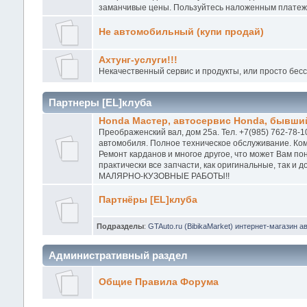
заманчивые цены. Пользуйтесь наложенным платежо
Не автомобильный (купи продай)
Ахтунг-услуги!!!
Некачественный сервис и продукты, или просто бес
Партнеры [EL]клуба
Honda Мастер, автосервис Honda, бывший
Преображенский вал, дом 25а. Тел. +7(985) 762-78-1
автомобиля. Полное техническое обслуживание. Ком
Ремонт карданов и многое другое, что может Вам п
практически все запчасти, как оригинальные, так и
МАЛЯРНО-КУЗОВНЫЕ РАБОТЫ!!
Партнёры [EL]клуба
Подразделы
:
GTAuto.ru (BibikaMarket) интернет-магазин а
Административный раздел
Общие Правила Форума