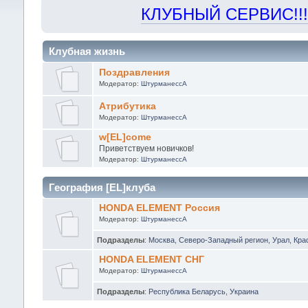
КЛУБНЫЙ СЕРВИС!!! "Х
Клубная жизнь
Поздравления
Модератор:
ШтурманессА
Атрибутика
Модератор:
ШтурманессА
w[EL]come
Приветствуем новичков!
Модератор:
ШтурманессА
География [EL]клуба
HONDA ELEMENT Россия
Модератор:
ШтурманессА
Подразделы
:
Москва
,
Северо-Западный регион
,
Урал
,
Кра
HONDA ELEMENT СНГ
Модератор:
ШтурманессА
Подразделы
:
Республика Беларусь
,
Украина