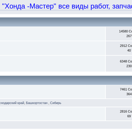
онда -Мастер" все виды работ, запчаст
14580 С
267
2912 С
40
6348 С
230
7461 С
364
снодарский край
,
Башкортостан
,
Сибирь
2816 С
69