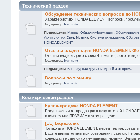
Технический раздел
Обсуждение технических вопросов по H
Характеристики HONDA ELEMENT, вопросы, проблемы
Модератор:
Ivan spite
Подразделы
:
Manual, Общая информация
,
Обслуживание
Аккумулятор, Свет, Музыка
,
Система охлаждения, Обогрев 
HONDA ELEMENT
Отзывы владельцев HONDA ELEMENT. Фото
Отзывы владельцев о своем Элементе, фото- и виде
Модератор:
Ivan spite
Подразделы
:
Борт-журнал других моделей автопрома.
Вопросы по тюнингу
Модератор:
Ivan spite
Коммерческий раздел
Купля-продажа HONDA ELEMENT
Предложения от продавцов и покупателей HONDA EL
внимательно ПРАВИЛА в этом разделе.
[EL] Барахолка
Только для HONDA ELEMENT, перед тем как создать
Будьте внимательны при совершении сделок. Не рис
совершайте сделок со случайными людьми. Внимател