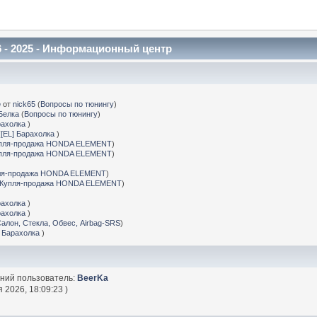
 - 2025 - Информационный центр
е
от
nick65
(
Вопросы по тюнингу
)
Белка
(
Вопросы по тюнингу
)
рахолка
)
(
[EL] Барахолка
)
пля-продажа HONDA ELEMENT
)
пля-продажа HONDA ELEMENT
)
ля-продажа HONDA ELEMENT
)
Купля-продажа HONDA ELEMENT
)
рахолка
)
рахолка
)
Салон, Стекла, Обвес, Airbag-SRS
)
] Барахолка
)
дний пользователь:
BeerKa
 2026, 18:09:23 )