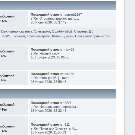
Последний ответ
от
сергей1967
ообщений
в
Re: Оторвало заднюю цапф...
2 Тем
28 Июня 2026, 08:37:49
, Выхлопная система
,
Электрика, Ошибки obd2, Стартер, ДК,
 TPMS, Тормоза, Круиз контроль
,
Шины - Диски
,
Поиск неисправностей
Последний ответ
от
nick65
ообщений
в
Re: Чёрный слон
 Тем
10 Ноября 2023, 18:05:56
Последний ответ
от
nick65
ообщений
в
Re: molle pan[EL] - сист...
 Тем
23 Июля 2026, 17:59:48
Последний ответ
от
ВВП
ообщений
в
Re: Информация о продава...
3 Тем
13 Июля 2026, 15:32:48
Последний ответ
от
911
ообщений
в
Re: Полы для Элемента. К...
1 Тем
15 Июля 2026, 11:53:53