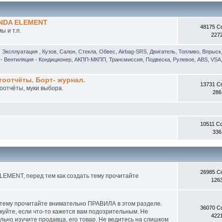
ONDA ELEMENT
48175 С
 и т.п.
227
, Эксплуатация
,
Кузов, Салон, Стекла, Обвес, Airbag-SRS
,
Двигатель, Топливо, Впрыск
- Вентиляция - Кондиционер
,
АКПП-МКПП, Трансмиссия, Подвеска, Рулевое, ABS, VSA,
отчёты. Борт- журнал.
13731 С
оотчёты, муки выбора.
286
10511 С
336
26985 С
EMENT, перед тем как создать тему прочитайте
126
 тему прочитайте внимательно ПРАВИЛА в этом разделе.
36070 С
куйте, если что-то кажется вам подозрительным. Не
422
ьно изучите продавца, его товар. Не ведитесь на слишком