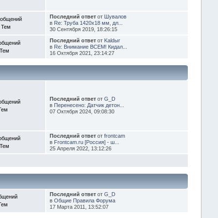
Последний ответ
от
Шувалов
ообщений
в
Re: Труба 1420х18 мм, дл...
 Тем
30 Сентября 2019, 18:26:15
Последний ответ
от
Kaldыr
общений
в
Re: Внимание ВСЕМ! Кидал...
 Тем
16 Октября 2021, 23:14:27
Последний ответ
от
G_D
общений
в
Перенесено: Датчик детон...
Тем
07 Октября 2024, 09:08:30
Последний ответ
от
frontcam
общений
в
Frontcam.ru [Россия] - ш...
 Тем
25 Апреля 2022, 13:12:26
Последний ответ
от
G_D
бщений
в
Общие Правила Форума
Тем
17 Марта 2011, 13:52:07