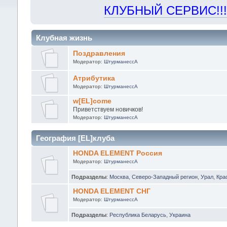
КЛУБНЫЙ СЕРВИС!!! "Х
Клубная жизнь
Поздравления
Модератор:
ШтурманессА
Атрибутика
Модератор:
ШтурманессА
w[EL]come
Приветствуем новичков!
Модератор:
ШтурманессА
География [EL]клуба
HONDA ELEMENT Россия
Модератор:
ШтурманессА
Подразделы
:
Москва
,
Северо-Западный регион
,
Урал
,
Кра
HONDA ELEMENT СНГ
Модератор:
ШтурманессА
Подразделы
:
Республика Беларусь
,
Украина