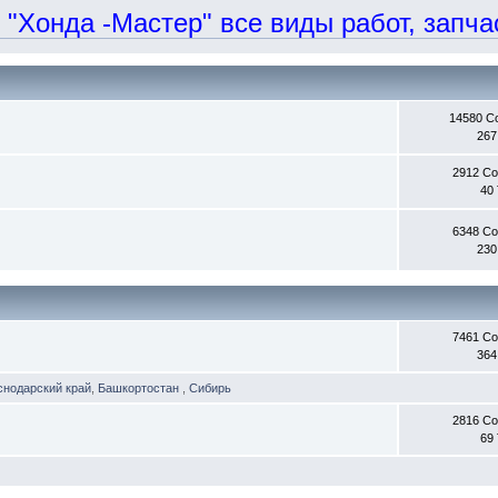
онда -Мастер" все виды работ, запчаст
14580 С
267
2912 С
40
6348 С
230
7461 С
364
снодарский край
,
Башкортостан
,
Сибирь
2816 С
69