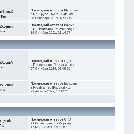
Последний ответ
от
Шувалов
ообщений
в
Re: Труба 1420х18 мм, дл...
 Тем
30 Сентября 2019, 18:26:15
Последний ответ
от
Kaldыr
общений
в
Re: Внимание ВСЕМ! Кидал...
 Тем
16 Октября 2021, 23:14:27
Последний ответ
от
G_D
общений
в
Перенесено: Датчик детон...
Тем
07 Октября 2024, 09:08:30
Последний ответ
от
frontcam
общений
в
Frontcam.ru [Россия] - ш...
 Тем
25 Апреля 2022, 13:12:26
Последний ответ
от
G_D
бщений
в
Общие Правила Форума
Тем
17 Марта 2011, 13:52:07