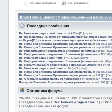
Нет новых сообщений
Перенаправление
Клуб Honda Element Информационный центр 2006
Последние сообщения
Re: Новичкам рады в этой теме.
от
nick65
(
w[EL]come
)
Re: molle pan[EL] - система организации пространства в багажник
molle pan[EL] - система организации пространства в багажнике
от
Re: Полы для Элемента. Крепление задних рычагов.
от
911
(
[EL] Ба
Re: Полы для Элемента. Крепление задних рычагов.
от
сергей1967
Re: Информация о продаваемых Элементах (в помощь)
от
ВВП
(
Ку
Re: Информация о продаваемых Элементах (в помощь)
от
ВВП
(
Ку
Re: Новичкам рады в этой теме.
от
G_D
(
w[EL]come
)
Re: Информация о продаваемых Элементах (в помощь)
от
Art
(
Куп
Re: Пожалуйста дайте свои отзывы о продавцах Элементов
от
Art
(
Re: Новичкам рады в этой теме.
от
Art
(
w[EL]come
)
Re: Полы для Элемента. Крепление задних рычагов.
от
911
(
[EL] Ба
Re: Полы для Элемента. Крепление задних рычагов.
от
911
(
[EL] Ба
Re: Оторвало заднюю цапфу от лонжеронов
от
сергей1967
(
Кузов, 
Полы для Элемента. Крепление задних рычагов.
от
сергей1967
(
[EL
Статистика форума
282083 Сообщений в 11823 Тем от 6139 Пользователей. После
Последнее сообщение:
"
Re: Новичкам рады в этой...
"
( 23 Июля
Последние сообщения на форуме.