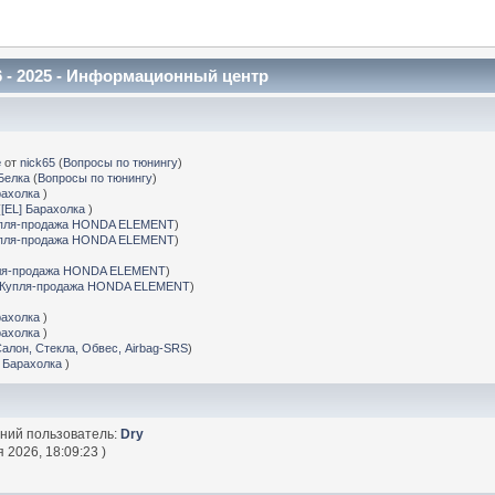
 - 2025 - Информационный центр
е
от
nick65
(
Вопросы по тюнингу
)
Белка
(
Вопросы по тюнингу
)
рахолка
)
(
[EL] Барахолка
)
пля-продажа HONDA ELEMENT
)
пля-продажа HONDA ELEMENT
)
ля-продажа HONDA ELEMENT
)
Купля-продажа HONDA ELEMENT
)
рахолка
)
рахолка
)
Салон, Стекла, Обвес, Airbag-SRS
)
] Барахолка
)
дний пользователь:
Dry
 2026, 18:09:23 )