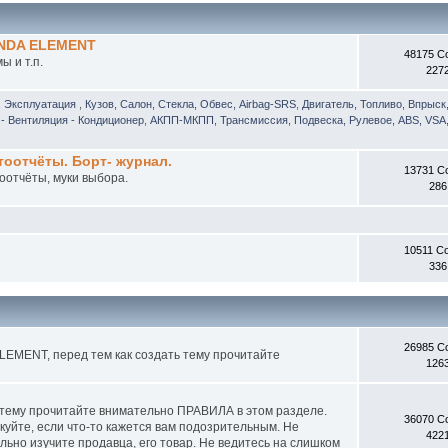
ONDA ELEMENT
48175 С
 и т.п.
227
, Эксплуатация
,
Кузов, Салон, Стекла, Обвес, Airbag-SRS
,
Двигатель, Топливо, Впрыск
- Вентиляция - Кондиционер
,
АКПП-МКПП, Трансмиссия, Подвеска, Рулевое, ABS, VSA,
отчёты. Борт- журнал.
13731 С
оотчёты, муки выбора.
286
10511 С
336
26985 С
EMENT, перед тем как создать тему прочитайте
126
 тему прочитайте внимательно ПРАВИЛА в этом разделе.
36070 С
куйте, если что-то кажется вам подозрительным. Не
422
ьно изучите продавца, его товар. Не ведитесь на слишком