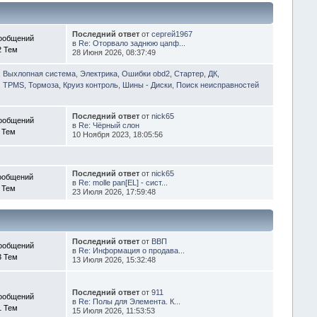
Последний ответ
от
сергей1967
ообщений
в
Re: Оторвало заднюю цапф...
2 Тем
28 Июня 2026, 08:37:49
, Выхлопная система
,
Электрика, Ошибки obd2, Стартер, ДК,
 TPMS, Тормоза, Круиз контроль
,
Шины - Диски
,
Поиск неисправностей
Последний ответ
от
nick65
ообщений
в
Re: Чёрный слон
 Тем
10 Ноября 2023, 18:05:56
Последний ответ
от
nick65
ообщений
в
Re: molle pan[EL] - сист...
 Тем
23 Июля 2026, 17:59:48
Последний ответ
от
ВВП
ообщений
в
Re: Информация о продава...
3 Тем
13 Июля 2026, 15:32:48
Последний ответ
от
911
ообщений
в
Re: Полы для Элемента. К...
1 Тем
15 Июля 2026, 11:53:53