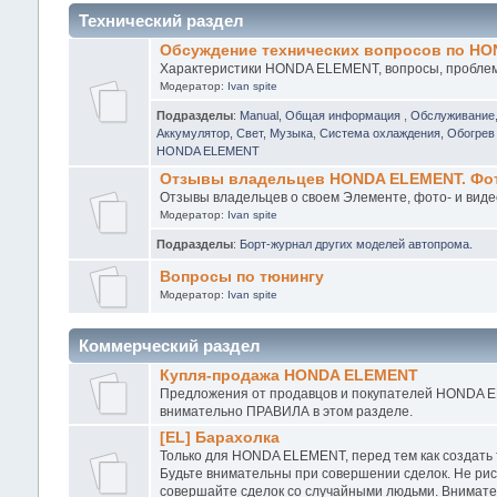
Технический раздел
Обсуждение технических вопросов по H
Характеристики HONDA ELEMENT, вопросы, проблемы
Модератор:
Ivan spite
Подразделы
:
Manual, Общая информация
,
Обслуживание
Аккумулятор, Свет, Музыка
,
Система охлаждения, Обогрев 
HONDA ELEMENT
Отзывы владельцев HONDA ELEMENT. Фото
Отзывы владельцев о своем Элементе, фото- и виде
Модератор:
Ivan spite
Подразделы
:
Борт-журнал других моделей автопрома.
Вопросы по тюнингу
Модератор:
Ivan spite
Коммерческий раздел
Купля-продажа HONDA ELEMENT
Предложения от продавцов и покупателей HONDA EL
внимательно ПРАВИЛА в этом разделе.
[EL] Барахолка
Только для HONDA ELEMENT, перед тем как создать
Будьте внимательны при совершении сделок. Не рис
совершайте сделок со случайными людьми. Внимател