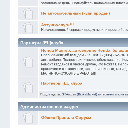
заманчивые цены. Пользуйтесь наложенным платежо
Не автомобильный (купи продай)
Ахтунг-услуги!!!
Некачественный сервис и продукты, или просто бес
Партнеры [EL]клуба
Honda Мастер, автосервис Honda, бывший
Преображенский вал, дом 25а. Тел. +7(985) 762-78-1
автомобиля. Полное техническое обслуживание. Ком
Ремонт карданов и многое другое, что может Вам п
практически все запчасти, как оригинальные, так и
МАЛЯРНО-КУЗОВНЫЕ РАБОТЫ!!
Партнёры [EL]клуба
Подразделы
:
GTAuto.ru (BibikaMarket) интернет-магазин а
Административный раздел
Общие Правила Форума