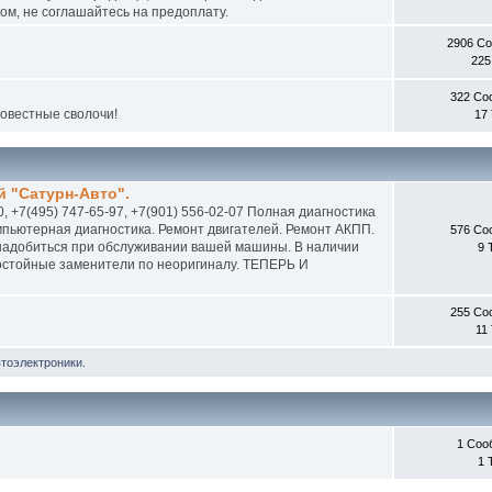
м, не соглашайтесь на предоплату.
2906 С
225
322 Со
совестные сволочи!
17
 "Сатурн-Авто".
0, +7(495) 747-65-97, +7(901) 556-02-07 Полная диагностика
пьютерная диагностика. Ремонт двигателей. Ремонт АКПП.
576 Со
онадобиться при обслуживании вашей машины. В наличии
9 
 достойные заменители по неоригиналу. ТЕПЕРЬ И
255 Со
11
втоэлектроники.
1 Соо
1 