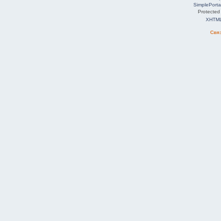
SimplePorta
Protected
XHTM
Свя