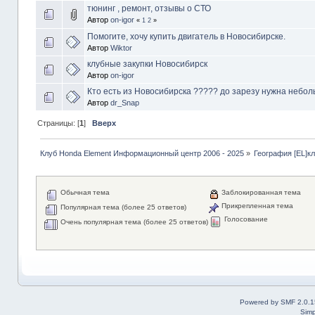
тюнинг , ремонт, отзывы о СТО
Автор
on-igor
«
1
2
»
Помогите, хочу купить двигатель в Новосибирске.
Автор
Wiktor
клубные закупки Новосибирск
Автор
on-igor
Кто есть из Новосибирска ????? до зарезу нужна небольш
Автор
dr_Snap
Страницы: [
1
]
Вверх
Клуб Honda Element Информационный центр 2006 - 2025
»
География [EL]к
Обычная тема
Заблокированная тема
Прикрепленная тема
Популярная тема (более 25 ответов)
Голосование
Очень популярная тема (более 25 ответов)
Powered by SMF 2.0.1
Simp