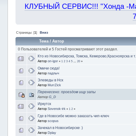
КЛУБНЫЙ СЕРВИС!!! "Хонда -Маст
Страницы: [
1
]
Вниз
Тема
/
Автор
0 Пользователей и 5 Гостей просматривают этот раздел.
Кто из Новосибирска, Томска, Кемерово,Красноярска и т.
Автор
on-igor
«
1
2
3
4
5
...
20
»
Омичи сюда!
Автор
падлыч
Элеведы в Нск
Автор
MurrZick
Перенесено: проездом ищу запы
Автор
G_D
Иркутск
Автор
Sovenok-irk
«
1
2
»
Где в Новосибе можно заказать чип-ключ
Автор
scopus
Зачекал в Новосибирске :)
Автор
Dplay