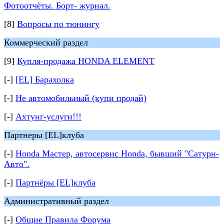
Фотоотчёты. Борт- журнал.
[8]
Вопросы по тюнингу
Коммерческий раздел
[9]
Купля-продажа HONDA ELEMENT
[-]
[EL] Барахолка
[-]
Не автомобильный (купи продай)
[-]
Ахтунг-услуги!!!
Партнеры [EL]клуба
[-]
Honda Мастер, автосервис Honda, бывший "Сатурн-
Авто".
[-]
Партнёры [EL]клуба
Административный раздел
[-]
Общие Правила Форума