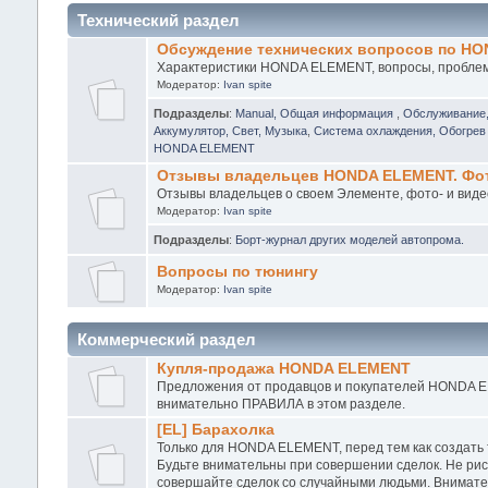
Технический раздел
Обсуждение технических вопросов по H
Характеристики HONDA ELEMENT, вопросы, проблемы
Модератор:
Ivan spite
Подразделы
:
Manual, Общая информация
,
Обслуживание
Аккумулятор, Свет, Музыка
,
Система охлаждения, Обогрев 
HONDA ELEMENT
Отзывы владельцев HONDA ELEMENT. Фото
Отзывы владельцев о своем Элементе, фото- и виде
Модератор:
Ivan spite
Подразделы
:
Борт-журнал других моделей автопрома.
Вопросы по тюнингу
Модератор:
Ivan spite
Коммерческий раздел
Купля-продажа HONDA ELEMENT
Предложения от продавцов и покупателей HONDA EL
внимательно ПРАВИЛА в этом разделе.
[EL] Барахолка
Только для HONDA ELEMENT, перед тем как создать
Будьте внимательны при совершении сделок. Не рис
совершайте сделок со случайными людьми. Внимател