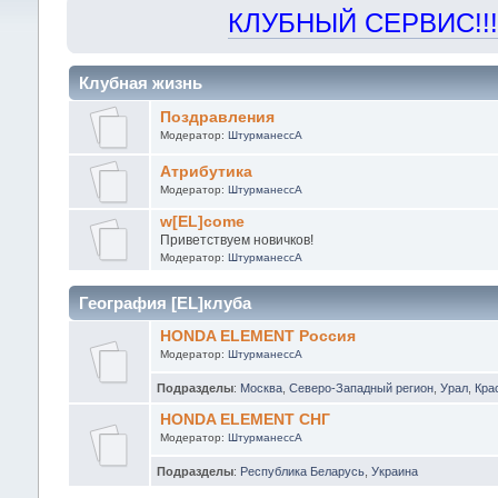
КЛУБНЫЙ СЕРВИС!!! "Х
Клубная жизнь
Поздравления
Модератор:
ШтурманессА
Атрибутика
Модератор:
ШтурманессА
w[EL]come
Приветствуем новичков!
Модератор:
ШтурманессА
География [EL]клуба
HONDA ELEMENT Россия
Модератор:
ШтурманессА
Подразделы
:
Москва
,
Северо-Западный регион
,
Урал
,
Кра
HONDA ELEMENT СНГ
Модератор:
ШтурманессА
Подразделы
:
Республика Беларусь
,
Украина