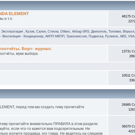
ONDA ELEMENT
48175 С
 и т.п.
227
, Эксплуатация
,
Кузов, Салон, Стекла, Обвес, Airbag-SRS
,
Двигатель, Топливо, Впрыск
- Вентиляция - Кондиционер
,
АКПП-МКПП, Трансмиссия, Подвеска, Рулевое, ABS, VSA,
отчёты. Борт- журнал.
13731 С
оотчёты, муки выбора.
286
10511 С
336
26985 С
EMENT, перед тем как создать тему прочитайте
126
 тему прочитайте внимательно ПРАВИЛА в этом разделе.
36070 С
куйте, если что-то кажется вам подозрительным. Не
422
ьно изучите продавца, его товар. Не ведитесь на слишком