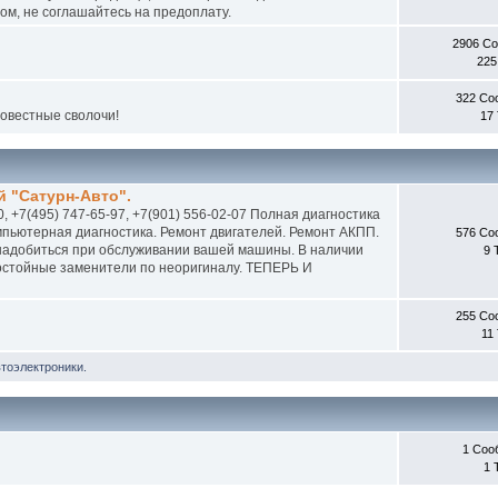
м, не соглашайтесь на предоплату.
2906 С
225
322 Со
совестные сволочи!
17
 "Сатурн-Авто".
0, +7(495) 747-65-97, +7(901) 556-02-07 Полная диагностика
пьютерная диагностика. Ремонт двигателей. Ремонт АКПП.
576 Со
онадобиться при обслуживании вашей машины. В наличии
9 
 достойные заменители по неоригиналу. ТЕПЕРЬ И
255 Со
11
втоэлектроники.
1 Соо
1 