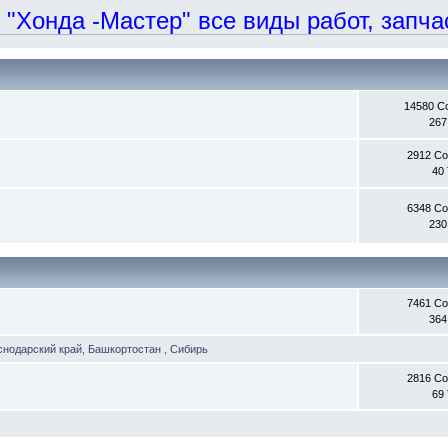
онда -Мастер" все виды работ, запчаст
14580 С
267
2912 С
40
6348 С
230
7461 С
364
снодарский край
,
Башкортостан
,
Сибирь
2816 С
69