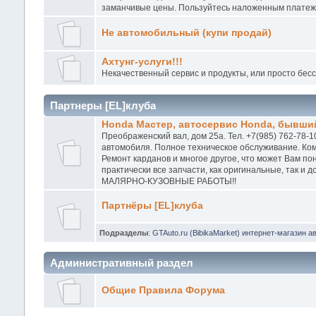
заманчивые цены. Пользуйтесь наложенным платежо
Не автомобильный (купи продай)
Ахтунг-услуги!!!
Некачественный сервис и продукты, или просто бес
Партнеры [EL]клуба
Honda Мастер, автосервис Honda, бывший
Преображенский вал, дом 25а. Тел. +7(985) 762-78-1
автомобиля. Полное техническое обслуживание. Ком
Ремонт карданов и многое другое, что может Вам п
практически все запчасти, как оригинальные, так и
МАЛЯРНО-КУЗОВНЫЕ РАБОТЫ!!
Партнёры [EL]клуба
Подразделы
:
GTAuto.ru (BibikaMarket) интернет-магазин а
Административный раздел
Общие Правила Форума