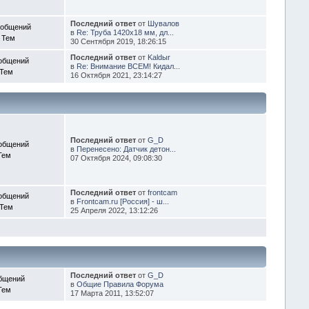
Последний ответ
от
Шувалов
ообщений
в
Re: Труба 1420х18 мм, дл...
 Тем
30 Сентября 2019, 18:26:15
Последний ответ
от
Kaldыr
общений
в
Re: Внимание ВСЕМ! Кидал...
 Тем
16 Октября 2021, 23:14:27
Последний ответ
от
G_D
общений
в
Перенесено: Датчик детон...
Тем
07 Октября 2024, 09:08:30
Последний ответ
от
frontcam
общений
в
Frontcam.ru [Россия] - ш...
 Тем
25 Апреля 2022, 13:12:26
Последний ответ
от
G_D
бщений
в
Общие Правила Форума
Тем
17 Марта 2011, 13:52:07