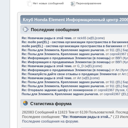
Нет новых сообщений
Перенаправление
Клуб Honda Element Информационный центр 2006
Последние сообщения
Re: Новичкам рады в этой теме.
от
nick65
(
w[EL]come
)
Re: molle pan[EL] - система организации пространства в багажник
molle pan[EL] - система организации пространства в багажнике
от
Re: Полы для Элемента. Крепление задних рычагов.
от
911
(
[EL] Ба
Re: Полы для Элемента. Крепление задних рычагов.
от
сергей1967
Re: Информация о продаваемых Элементах (в помощь)
от
ВВП
(
Ку
Re: Информация о продаваемых Элементах (в помощь)
от
ВВП
(
Ку
Re: Новичкам рады в этой теме.
от
G_D
(
w[EL]come
)
Re: Информация о продаваемых Элементах (в помощь)
от
Art
(
Куп
Re: Пожалуйста дайте свои отзывы о продавцах Элементов
от
Art
(
Re: Новичкам рады в этой теме.
от
Art
(
w[EL]come
)
Re: Полы для Элемента. Крепление задних рычагов.
от
911
(
[EL] Ба
Re: Полы для Элемента. Крепление задних рычагов.
от
911
(
[EL] Ба
Re: Оторвало заднюю цапфу от лонжеронов
от
сергей1967
(
Кузов, 
Полы для Элемента. Крепление задних рычагов.
от
сергей1967
(
[EL
Статистика форума
282083 Сообщений в 11823 Тем от 6139 Пользователей. После
Последнее сообщение:
"
Re: Новичкам рады в этой...
"
( 23 Июля
Последние сообщения на форуме.