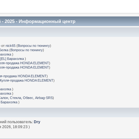
 - 2025 - Информационный центр
е
от
nick65
(
Вопросы по тюнингу
)
Белка
(
Вопросы по тюнингу
)
рахолка
)
(
[EL] Барахолка
)
пля-продажа HONDA ELEMENT
)
пля-продажа HONDA ELEMENT
)
ля-продажа HONDA ELEMENT
)
Купля-продажа HONDA ELEMENT
)
рахолка
)
рахолка
)
Салон, Стекла, Обвес, Airbag-SRS
)
] Барахолка
)
дний пользователь:
Dry
 2026, 18:09:23 )