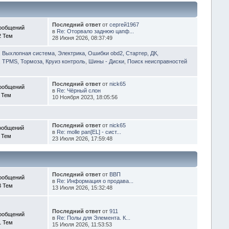
Последний ответ
от
сергей1967
ообщений
в
Re: Оторвало заднюю цапф...
2 Тем
28 Июня 2026, 08:37:49
, Выхлопная система
,
Электрика, Ошибки obd2, Стартер, ДК,
 TPMS, Тормоза, Круиз контроль
,
Шины - Диски
,
Поиск неисправностей
Последний ответ
от
nick65
ообщений
в
Re: Чёрный слон
 Тем
10 Ноября 2023, 18:05:56
Последний ответ
от
nick65
ообщений
в
Re: molle pan[EL] - сист...
 Тем
23 Июля 2026, 17:59:48
Последний ответ
от
ВВП
ообщений
в
Re: Информация о продава...
3 Тем
13 Июля 2026, 15:32:48
Последний ответ
от
911
ообщений
в
Re: Полы для Элемента. К...
1 Тем
15 Июля 2026, 11:53:53