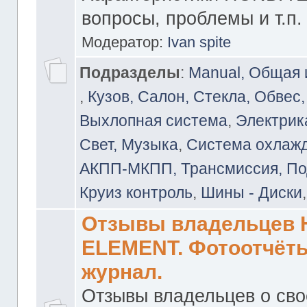
вопросы, проблемы и т.п.
Модератор:
Ivan spite
Подразделы
:
Manual, Общая
,
Кузов, Салон, Стекла, Обвес,
Выхлопная система
,
Электрика
Свет, Музыка
,
Система охлажд
АКПП-МКПП, Трансмиссия, Под
Круиз контроль
,
Шины - Диски
Отзывы владельцев
ELEMENT. Фотоотчёты
журнал.
Отзывы владельцев о св