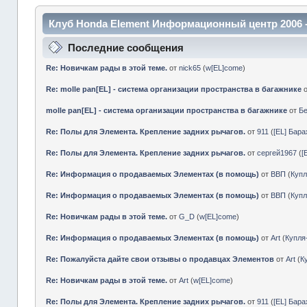
Клуб Honda Element Информационный центр 2006 
Последние сообщения
Re: Новичкам рады в этой теме.
от
nick65
(
w[EL]come
)
Re: molle pan[EL] - система организации пространства в багажнике
molle pan[EL] - система организации пространства в багажнике
от
Б
Re: Полы для Элемента. Крепление задних рычагов.
от
911
(
[EL] Бар
Re: Полы для Элемента. Крепление задних рычагов.
от
сергей1967
(
[
Re: Информация о продаваемых Элементах (в помощь)
от
ВВП
(
Куп
Re: Информация о продаваемых Элементах (в помощь)
от
ВВП
(
Куп
Re: Новичкам рады в этой теме.
от
G_D
(
w[EL]come
)
Re: Информация о продаваемых Элементах (в помощь)
от
Art
(
Купл
Re: Пожалуйста дайте свои отзывы о продавцах Элементов
от
Art
(
К
Re: Новичкам рады в этой теме.
от
Art
(
w[EL]come
)
Re: Полы для Элемента. Крепление задних рычагов.
от
911
(
[EL] Бар