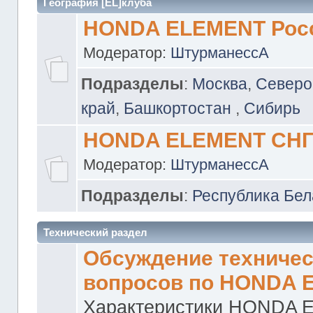
География [EL]клуба
HONDA ELEMENT Рос
Модератор:
ШтурманессА
Подразделы
:
Москва
,
Северо
край
,
Башкортостан
,
Сибирь
HONDA ELEMENT СН
Модератор:
ШтурманессА
Подразделы
:
Республика Бел
Технический раздел
Обсуждение техничес
вопросов по HONDA 
Характеристики HONDA 