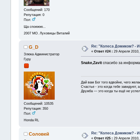
Сообщений: 170
Репутация: 0
Пол:
Ща споююю...
2007
МО. Луховицы Виталий
Re: "Колеса Домиком? - 
G_D
«
Ответ #24 :
29 Апреля 2010, 
Злюка Администратор
Гуру
Snake,Zavit
спасибо за информа
Дай вам Бог того вдвойне, чего жела
Счастье - это когда тебе завидуют, а
Дружба — это когда ты ещё не успел
Сообщений: 10535
Репутация: 350
Пол:
Honda RL
Re: "Колеса Домиком? - 
Соловей
«
Ответ #25 :
29 Апреля 2010, 