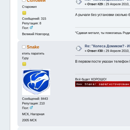
Соловей
«
Ответ #29 :
29 Апреля 2010, 
Старожил
А рычаги без установки сколько 
Сообщений: 315
Репутация: 8
Пол:
"Сдавая металл, ты помогаешь Роди
Великий Новгород
Re: "Колеса Домиком? - 
Snake
«
Ответ #30 :
29 Апреля 2010, 
етить паратить
Гуру
В первом посте указан телефон М
Всё будет ХОРОШО!
Сообщений: 8443
Репутация: 210
Пол:
МСК, Нагорная
2005
МСК