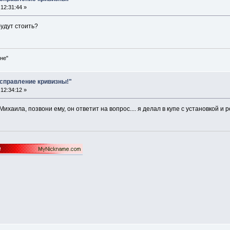
12:31:44 »
будут стоить?
не"
Исправление кривизны!"
12:34:12 »
ихаила, позвони ему, он ответит на вопрос.... я делал в купе с установкой и 