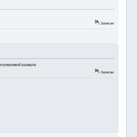
Записан
регулировкой развала
Записан