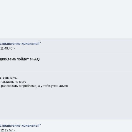
Исправление кривизны!"
11:49:48 »
цию,тема пойдет в
FAQ
ете вы мне.
 нагадить не могут.
 рассказать о проблеме, а у тебя уже налито.
Исправление кривизны!"
12:12:57 »