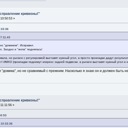
Исправление кривизны!"
10:50:53 »
:33:36
07:11:43
но "домиком". Исправил.
л. Заодно и "жопа" поднялась!
вала, но рычаги с регулировкой выставят нужный угол, а просто прокладки дадут результат
т! ИМХО (прокладки поднимут клиренс задней подвески. а рычаги выставят нужный угол и н
 "домика", но не сравнимый с прежним. Насколько я знаю он и должен быть н
Исправление кривизны!"
11:11:56 »
50:53
 10:33:36