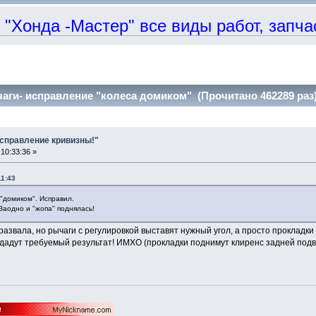
онда -Мастер" все виды работ, запчаст
аги- исправление "колеса домиком" (Прочитано 462289 раз
Исправление кривизны!"
10:33:36 »
11:43
"домиком". Исправил.
Заодно и "жопа" поднялась!
азвала, но рычаги с регулировкой выставят нужный угол, а просто прокладки 
е дадут требуемый результат! ИМХО (прокладки поднимут клиренс задней подве