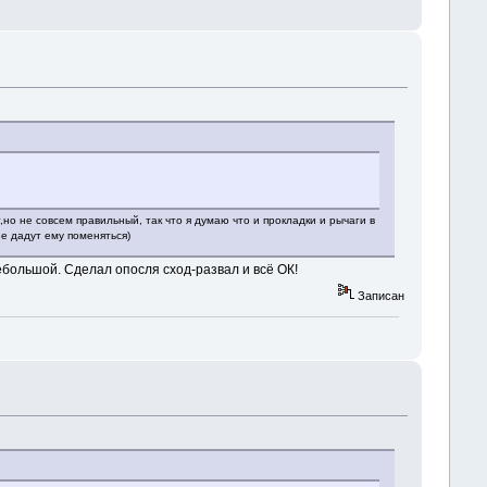
,но не совсем правильный, так что я думаю что и прокладки и рычаги в
е дадут ему поменяться)
ебольшой. Сделал опосля сход-развал и всё ОК!
Записан