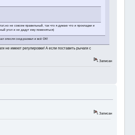
ат,но не совсем правильный, так что я думаю что и прокладки и
ный угол и не дадут ему поменяться)
ал опосля сход-развал и всё ОК!
аги не имеют регулировки! А если поставить рычаги с
Записан
Записан