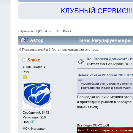
КЛУБНЫЙ СЕРВИС!!! "Х
Страницы:
1
[
2
]
3
4
5
6
...
43
Вниз
Автор
Тема: Регулируемые рыч
0 Пользователей и 1 Гость просматривают эту тему.
Re: "Колеса Домиком? - 
Snake
«
Ответ #20 :
29 Апреля 2010, 
етить паратить
Гуру
Цитата: Zavit от 29 Апреля 2010, 07:
у меня были очень сильно заметно 
Поставил прокладки и домик ушёл. 
Прокладки конечно меняют угол р
и прокладки и рычаги в совокуп
поменяться)
Сообщений: 8443
Репутация: 210
Пол:
Всё будет ХОРОШО!
МСК, Нагорная