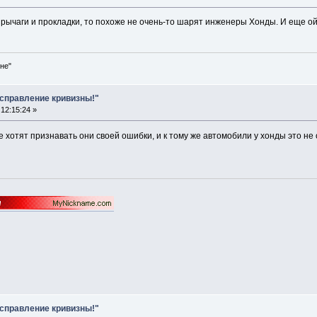
е рычаги и прокладки, то похоже не очень-то шарят инженеры Хонды. И еще о
не"
Исправление кривизны!"
12:15:24 »
не хотят признавать они своей ошибки, и к тому же автомобили у хонды это 
Исправление кривизны!"