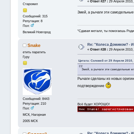
«
Ответ #27 :
29 Апреля 2010, 
Старожил
Змей, а рычаги эти самодельные
Сообщений: 315
Репутация: 8
Пол:
"Сдавая металл, ты помогаешь Роди
Великий Новгород
Re: "Колеса Домиком? - 
Snake
«
Ответ #28 :
29 Апреля 2010, 
етить паратить
Гуру
Цитата: Соловей от 29 Апреля 2010, 
Змей, а рычаги эти самодельные и
Рычаги сделаны из новых ориги
подтверждение
Сообщений: 8443
Репутация: 210
Всё будет ХОРОШО!
Пол:
МСК, Нагорная
2005
МСК
Re: "Колеса Домиком? - 