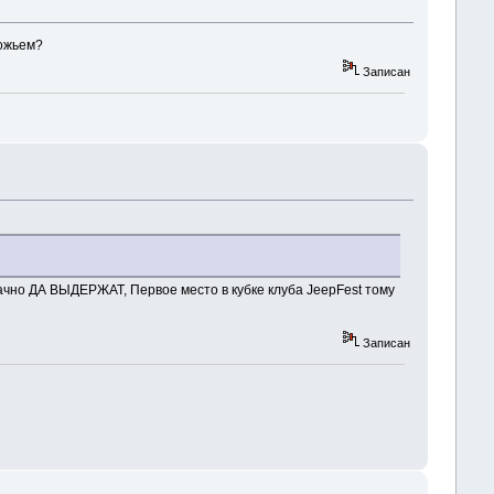
рожьем?
Записан
чно ДА ВЫДЕРЖАТ, Первое место в кубке клуба JeepFest тому
Записан