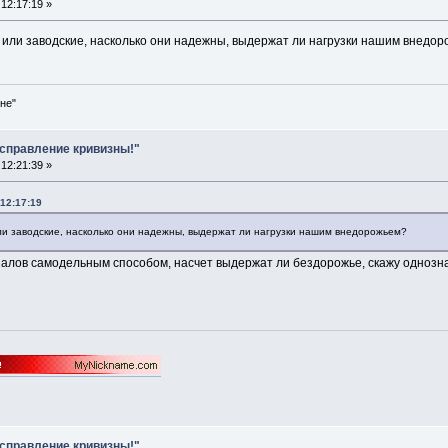
12:17:19 »
 или заводские, насколько они надежны, выдержат ли нагрузки нашим внедо
не"
Исправление кривизны!"
12:21:39 »
12:17:19
ли заводские, насколько они надежны, выдержат ли нагрузки нашим внедорожьем?
налов самодельным способом, насчет выдержат ли бездорожье, скажу однозна
Исправление кривизны!"