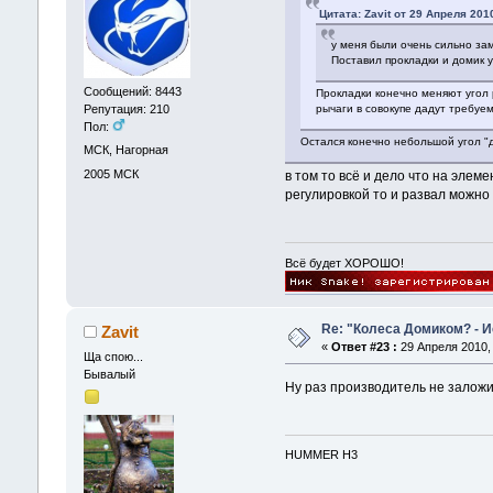
Цитата: Zavit от 29 Апреля 2010
у меня были очень сильно за
Поставил прокладки и домик у
Сообщений: 8443
Прокладки конечно меняют угол р
Репутация: 210
рычаги в совокупе дадут требуе
Пол:
Остался конечно небольшой угол "д
МСК, Нагорная
2005
МСК
в том то всё и дело что на элем
регулировкой то и развал можно
Всё будет ХОРОШО!
Re: "Колеса Домиком? - 
Zavit
«
Ответ #23 :
29 Апреля 2010, 
Ща спою...
Бывалый
Ну раз производитель не заложи
HUMMER H3