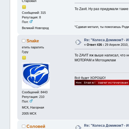
Старожил
To Zavit. Ну раз придумали таки
Сообщений: 315
Репутация: 8
Пол:
"Сдавая металл, ты помогаешь Роди
Великий Новгород
Re: "Колеса Домиком? - 
Snake
«
Ответ #26 :
29 Апреля 2010, 
етить паратить
Гуру
То ZAVIT яж выше написал, что 
МОТОРАМ и Мотоциклам
Всё будет ХОРОШО!
Сообщений: 8443
Репутация: 210
Пол:
МСК, Нагорная
2005
МСК
Re: "Колеса Домиком? - 
Соловей