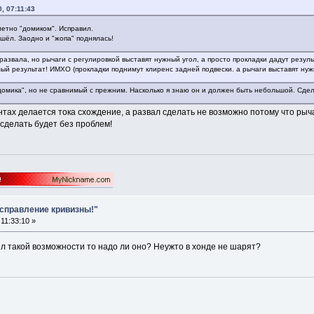
, 07:11:43
метно "домиком". Исправил.
шёл. Заодно и "жопа" поднялась!
азвала, но рычаги с регулировкой выставят нужный угол, а просто прокладки дадут результ
мый результат! ИМХО (прокладки поднимут клиренс задней подвески. а рычаги выставят нуж
омика", но не сравнимый с прежним. Насколько я знаю он и должен быть небольшой. Сдел
ентах делается тока схождение, а развал сделать не возможно потому что рыч
 сделать будет без проблем!
Исправление кривизны!"
11:33:10 »
л такой возможности то надо ли оно? Неужто в хонде не шарят?