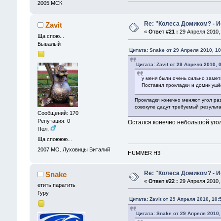
2005
МСК
Re: "Колеса Домиком? - 
Zavit
«
Ответ #21 :
29 Апреля 2010, 
Ща спою...
Бывалый
Цитата: Snake от 29 Апреля 2010, 10
Цитата: Zavit от 29 Апреля 2010, 
у меня были очень сильно замет
Поставил прокладки и домик ушё
Прокладки конечно меняют угол раз
совокупе дадут требуемый результа
Сообщений: 170
Репутация: 0
Остался конечно небольшой угол
Пол:
Ща споююю...
2007
МО. Луховицы Виталий
HUMMER H3
Re: "Колеса Домиком? - 
Snake
«
Ответ #22 :
29 Апреля 2010, 
етить паратить
Гуру
Цитата: Zavit от 29 Апреля 2010, 10:
Цитата: Snake от 29 Апреля 2010,