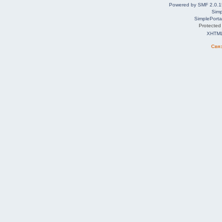
Powered by SMF 2.0.1
Simp
SimplePorta
Protected
XHTM
Свя