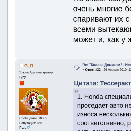
очень многие б
спаривают их с
всеми вытекающ
может и, как у 
Re: "Колеса Домиком? - Ис
G_D
«
Ответ #32 :
29 Апреля 2010, 13
Злюка Администратор
Гуру
Цитата: Тессеракт
1. Honda специаль
проседает авто не
износа нескольки
Сообщений: 10535
соответственно, 
Репутация: 350
Пол: