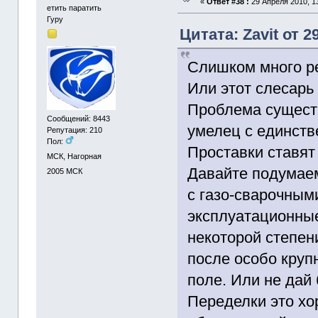
«
Ответ #38 :
29 Апреля 2010, 13
етить паратить
Гуру
Цитата: Zavit от 2
Слишком много р
Или этот слесарь
Проблема существ
Сообщений: 8443
умелец с единств
Репутация: 210
Пол:
Проставки ставят
МСК, Нагорная
Давайте подумаем
2005
МСК
с газо-сварочными
эксплуатационные
некоторой степени
после особо крупн
поле. Или не дай 
Переделки это хо