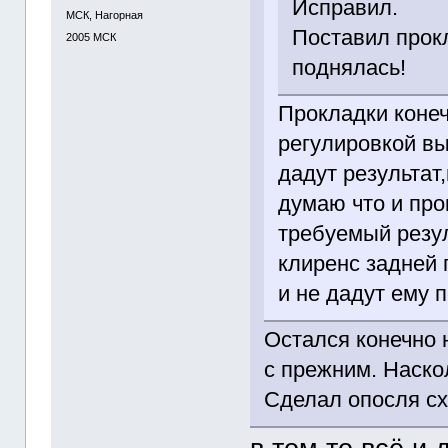
Исправил.
МСК, Нагорная
Поставил прокл
2005
МСК
поднялась!
Прокладки конеч
регулировкой вы
дадут результат
думаю что и про
требуемый резу
клиренс задней 
и не дадут ему 
Остался конечно 
с прежним. Наско
Сделал опосля сх