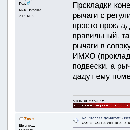
Прокладки коне
Пол:
МСК, Нагорная
рычаги с регул
2005
МСК
просто проклад
правильный, та
рычаги в совок
ИМХО (проклад
подвески. а ры
дадут ему поме
Всё будет ХОРОШО!
Re: "Колеса Домиком? - Ис
Zavit
«
Ответ #21 :
29 Апреля 2010, 10
Ща спою...