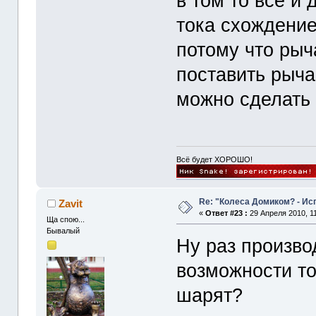
в том то всё и
тока схождение
потому что рыч
поставить рыча
можно сделать 
Всё будет ХОРОШО!
Re: "Колеса Домиком? - Ис
Zavit
«
Ответ #23 :
29 Апреля 2010, 11
Ща спою...
Бывалый
Ну раз произво
возможности то
шарят?