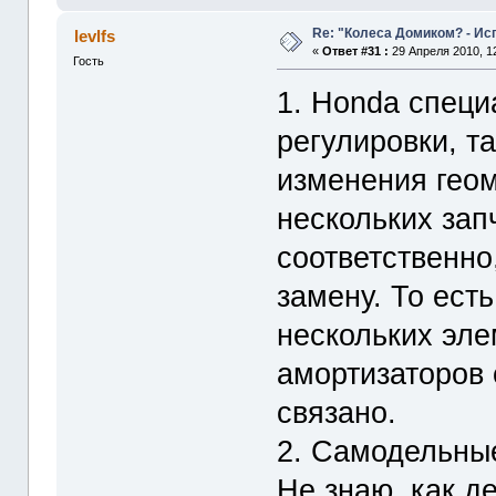
Re: "Колеса Домиком? - Ис
levlfs
«
Ответ #31 :
29 Апреля 2010, 12
Гость
1. Honda специ
регулировки, та
изменения геом
нескольких зап
соответственно
замену. То ест
нескольких эле
амортизаторов 
связано.
2. Самодельные
Не знаю, как де