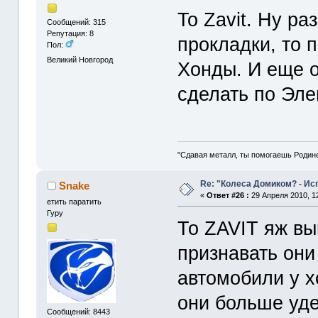
To Zavit. Ну р
Сообщений: 315
Репутация: 8
прокладки, то 
Пол:
Великий Новгород
Хонды. И еще о
сделать по Эле
"Сдавая металл, ты помогаешь Родин
Re: "Колеса Домиком? - Ис
Snake
«
Ответ #26 :
29 Апреля 2010, 12
етить паратить
Гуру
То ZAVIT яж вы
признавать они
автомобили у х
они больше уд
Сообщений: 8443