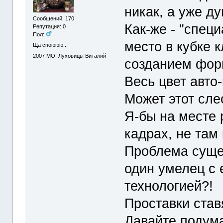
никак, а уже д
Сообщений: 170
Как-же - "спец
Репутация: 0
Пол:
место в кубке к
Ща споююю...
2007
МО. Луховицы Виталий
созданием фор
Весь цвет авто
Может этот сле
Я-бы на месте 
кадрах, не там
Проблема сущес
один умелец с 
технологией?!
Проставки став
Давайте подум