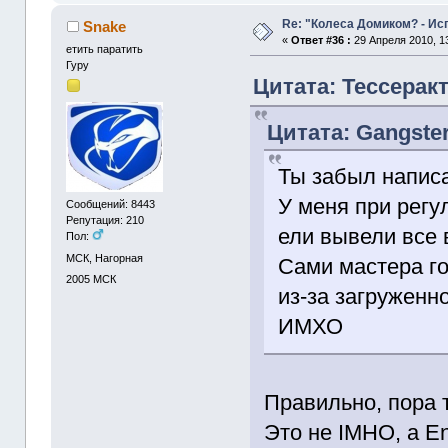
Re: "Колеса Домиком? - Ис
Snake
«
Ответ #36 :
29 Апреля 2010, 13
етить паратить
Гуру
Цитата: Тессеракт
Цитата: Gangster
Ты забыл напис
У меня при регу
Сообщений: 8443
Репутация: 210
ели вывели все 
Пол:
МСК, Нагорная
Сами мастера го
2005
МСК
из-за загруженн
ИМХО
Правильно, пора т
Это не IMHO, а E