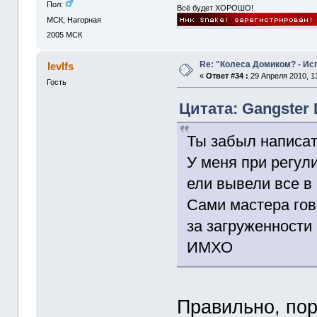
Пол:
Всё будет ХОРОШО!
МСК, Нагорная
2005
МСК
Re: "Колеса Домиком? - Ис
levlfs
«
Ответ #34 :
29 Апреля 2010, 13
Гость
Цитата: Gangster 
Ты забыл написа
У меня при регул
ели вывели все в 
Сами мастера гов
за загруженности
ИМХО
Правильно, пор