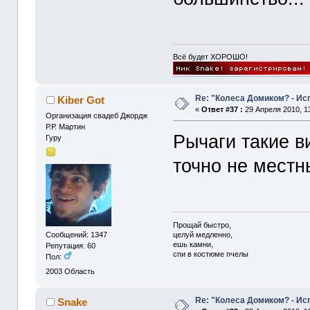
Всё будет ХОРОШО!
Re: "Колеса Домиком? - Ис
Kiber Got
«
Ответ #37 :
29 Апреля 2010, 13
Организация свадеб Джордж
Р.Р. Мартин
Рычаги такие в
Гуру
точно не местн
Прощай быстро,
целуй медленно,
Сообщений: 1347
ешь камни,
Репутация: 60
спи в костюме пчелы
Пол:
2003
Область
Re: "Колеса Домиком? - Ис
Snake