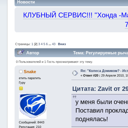
Новости
КЛУБНЫЙ СЕРВИС!!! "Хонда -Маст
Страницы:
1
[
2
]
3
4
5
6
...
43
Вниз
Автор
Тема: Регулируемые рыча
0 Пользователей и 1 Гость просматривают эту тему.
Re: "Колеса Домиком? - Ис
Snake
«
Ответ #20 :
29 Апреля 2010, 10
етить паратить
Гуру
Цитата: Zavit от 2
у меня были очен
Поставил проклад
поднялась!
Сообщений: 8443
Репутация: 210