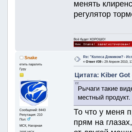
менять клиренс
регулятор торм
Всё будет ХОРОШО!
Re: "Колеса Домиком? - Ис
Snake
«
Ответ #39 :
29 Апреля 2010, 13
етить паратить
Гуру
Цитата: Kiber Got 
Рычаги такие виде
местный продукт
То что у меня 
Сообщений: 8443
Репутация: 210
Пол:
прям на глазах,
МСК, Нагорная
2005
МСК