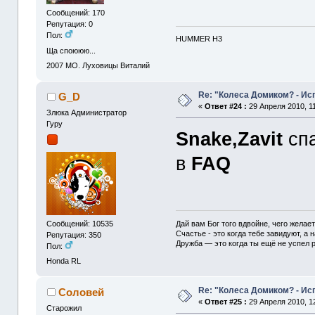
Сообщений: 170
Репутация: 0
Пол:
HUMMER H3
Ща споююю...
2007
МО. Луховицы Виталий
Re: "Колеса Домиком? - Ис
G_D
«
Ответ #24 :
29 Апреля 2010, 11
Злюка Администратор
Гуру
Snake,Zavit
сп
в
FAQ
Дай вам Бог того вдвойне, чего желае
Сообщений: 10535
Счастье - это когда тебе завидуют, а н
Репутация: 350
Дружба — это когда ты ещё не успел р
Пол:
Honda RL
Re: "Колеса Домиком? - Ис
Соловей
«
Ответ #25 :
29 Апреля 2010, 12
Старожил