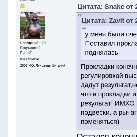
Бывалый
Цитата: Snake от 
Цитата: Zavit от 
у меня были оче
Поставил прокла
Сообщений: 170
Репутация: 0
поднялась!
Пол:
Ща споююю...
Прокладки конечн
2007
МО. Луховицы Виталий
регулировкой выс
дадут результат,
что и прокладки 
результат! ИМХО 
подвески. а рыча
поменяться)
Остался конечн