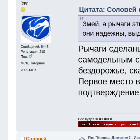
Гуру
Цитата: Соловей о
Змей, а рычаги э
они надежны, вы
Рычаги сделан
Сообщений: 8443
Репутация: 210
Пол:
самодельным с
МСК, Нагорная
бездорожье, с
2005
МСК
Первое место в
подтверждени
Всё будет ХОРОШО!
Re: "Колеса Домиком? - Ис
Соловей