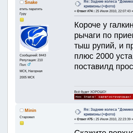
Re: Задние колеса "Домико
Snake
кривизны (+фото)
етить паратить
«
Ответ #74 :
25 Июля 2010, 22:07:43 
Гуру
Короче у галки
рычаги по прие
тыш рупий, и п
плюс 2000 устан
Сообщений: 8443
Репутация: 210
поставилд прост
Пол:
МСК, Нагорная
2005
МСК
Всё будет ХОРОШО!
Re: Задние колеса "Домико
Minin
кривизны (+фото)
Старожил
«
Ответ #75 :
25 Июля 2010, 22:23:39 
Скажите верхн