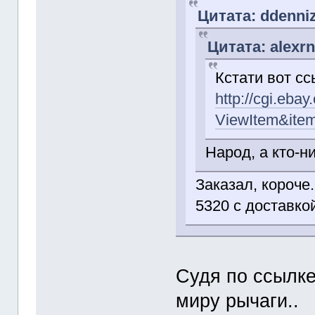
Цитата: ddenniz
Цитата: alexrn
Кстати вот сс
http://cgi.eba
ViewItem&ite
Народ, а кто-н
Заказал, короче.
5320 с доставко
Судя по ссылке
миру рычаги..