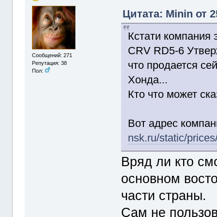
Цитата: Minin от 
Кстати компания 
CRV RD5-6 Утверж
Сообщений: 271
что продается се
Репутация: 38
Пол:
Хонда...
Кто что может ск
Вот адрес компа
nsk.ru/static/pric
Вряд ли кто см
основном восто
части страны.
Сам не пользов