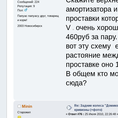
Сообщений: 224
Репутация: 9
амортизатора 
Пол:
проставки кот
Папуас папуасу друг, товарищ
и корм!
V
очень хороше
2003
Новосибирск
460руб за пару
вот эту схему
е
растояние межд
проставке оно 
В общем кто м
сюда?
Re: Задние колеса "Домико
Minin
кривизны (+фото)
Старожил
«
Ответ #76 :
25 Июля 2010, 22:26:48 