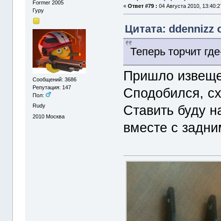
Former 2005
«
Ответ #79 :
04 Августа 2010, 13:40:2
Гуру
Цитата: ddennizz 
Теперь торчит гд
Пришло извеще
Сообщений: 3686
Репутация: 147
Сподобился, сх
Пол:
Rudy
Ставить буду н
2010
Москва
вместе с задн