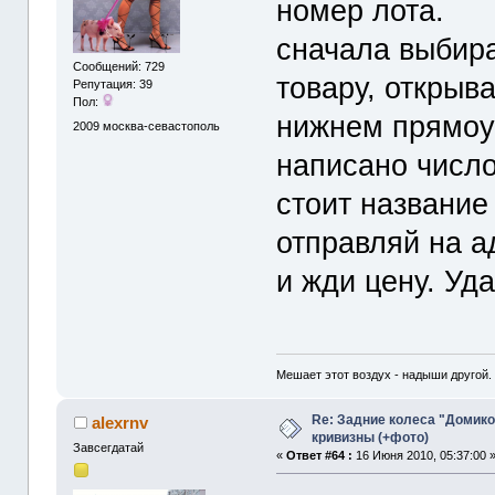
номер лота.
сначала выбира
Сообщений: 729
товару, открыв
Репутация: 39
Пол:
нижнем прямоуг
2009
москва-севастополь
написано число
стоит название
отправляй на а
и жди цену. Уда
Мешает этот воздух - надыши другой.
Re: Задние колеса "Домико
alexrnv
кривизны (+фото)
Завсегдатай
«
Ответ #64 :
16 Июня 2010, 05:37:00 