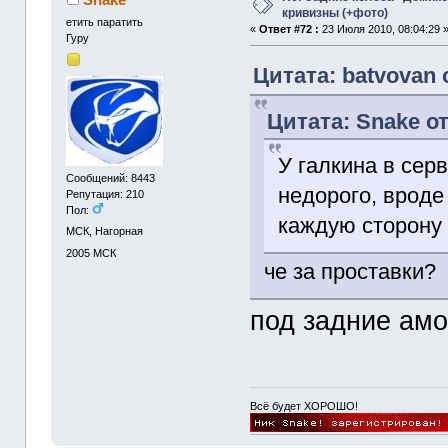
кривизны (+фото)
етить паратить
«
Ответ #72 :
23 Июля 2010, 08:04:29 
Гуру
Цитата: batvovan 
Цитата: Snake от
У галкина в сер
Сообщений: 8443
недорого, вроде 
Репутация: 210
Пол:
каждую сторону
МСК, Нагорная
2005
МСК
че за проставки?
под задние ам
Всё будет ХОРОШО!