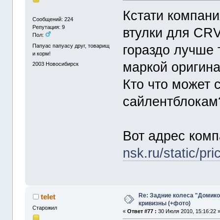
Кстати компани
Сообщений: 224
Репутация: 9
втулки для CRV
Пол:
гораздо лучше 
Папуас папуасу друг, товарищ
и корм!
маркой оригина
2003
Новосибирск
Кто что может 
сайлентблокам
Вот адрес ком
nsk.ru/static/p
Re: Задние колеса "Домико
telet
кривизны (+фото)
Старожил
«
Ответ #77 :
30 Июля 2010, 15:16:22 