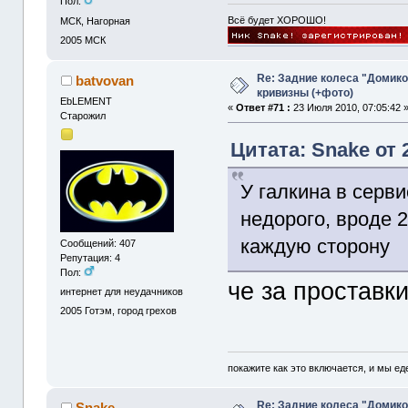
Пол:
Всё будет ХОРОШО!
МСК, Нагорная
2005
МСК
Re: Задние колеса "Домико
batvovan
кривизны (+фото)
EbLEMENT
«
Ответ #71 :
23 Июля 2010, 07:05:42 
Старожил
Цитата: Snake от 
У галкина в серви
недорого, вроде 2
каждую сторону
Сообщений: 407
Репутация: 4
Пол:
че за проставк
интернет для неудачников
2005
Готэм, город грехов
покажите как это включается, и мы е
Re: Задние колеса "Домико
Snake