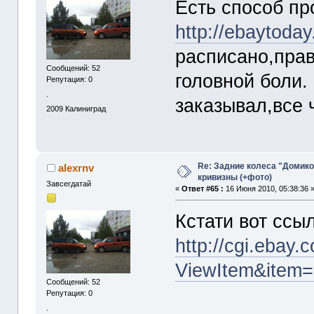
Есть способ пр
http://ebaytoday
расписано,прав
Сообщений: 52
головной боли. 
Репутация: 0
.
заказывал,все 
2009
Калиниград
Re: Задние колеса "Домико
alexrnv
кривизны (+фото)
Завсегдатай
«
Ответ #65 :
16 Июня 2010, 05:38:36 
Кстати вот ссы
http://cgi.ebay
ViewItem&item
Сообщений: 52
Репутация: 0
.