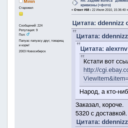
Re: Задние колеса "Домико
Minin
кривизны (+фото)
Старожил
«
Ответ #68 :
22 Июля 2010, 15:36:40 
Цитата: ddennizz 
Сообщений: 224
Репутация: 9
Цитата: ddennizz
Пол:
Папуас папуасу друг, товарищ
и корм!
Цитата: alexrnv
2003
Новосибирск
Кстати вот ссы
http://cgi.ebay
ViewItem&item
Народ, а кто-ни
Заказал, короче.
5320 с доставкой.
Цитата: ddennizz