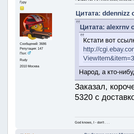
Гуру
Цитата: ddennizz 
Цитата: alexrnv 
Кстати вот ссыл
Сообщений: 3686
http://cgi.ebay.
Репутация: 147
Пол:
ViewItem&item=
Rudy
2010
Москва
Народ, а кто-нибу
Заказал, короче
5320 с доставк
God knows, I - don't . . .