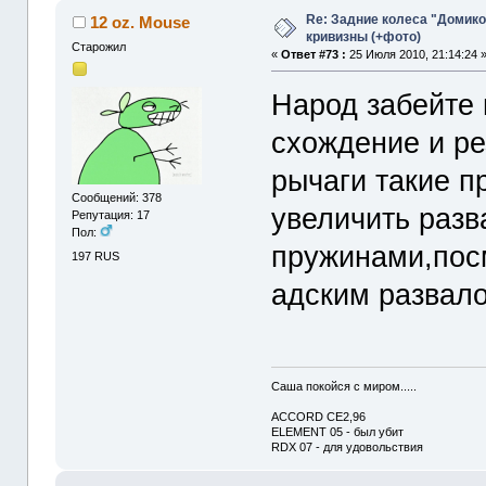
Re: Задние колеса "Домико
12 oz. Mouse
кривизны (+фото)
Старожил
«
Ответ #73 :
25 Июля 2010, 21:14:24 
Народ забейте 
схождение и ре
рычаги такие п
Сообщений: 378
увеличить разв
Репутация: 17
Пол:
пружинами,посм
197 RUS
адским развало
Саша покойся с миром.....
ACCORD CE2,96
ELEMENT 05 - был убит
RDX 07 - для удовольствия