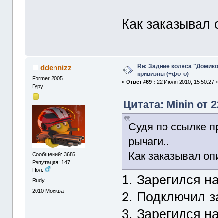
Как заказывал 
Re: Задние колеса "Домико
ddennizz
кривизны (+фото)
Former 2005
«
Ответ #69 :
22 Июля 2010, 15:50:27 
Гуру
Цитата: Minin от 
Судя по ссылке п
рычаги..
Как заказывал оп
Сообщений: 3686
Репутация: 147
Пол:
1. Зарегился н
Rudy
2010
Москва
2. Подключил з
3. Зарегился н