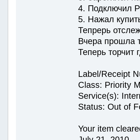
4. Подключил P
5. Нажал купит
Тепрерь отсле
Вчера прошла 
Теперь торчит 
Label/Receipt 
Class: Priority M
Service(s): Inte
Status: Out of 
Your item clear
July 21, 2010.