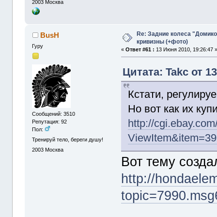
2003
Москва
Re: Задние колеса "Домико
BusH
кривизны (+фото)
Гуру
«
Ответ #61 :
13 Июня 2010, 19:26:47 
Цитата: Takc от 1
Кстати, регулиру
Но вот как их куп
Сообщений: 3510
http://cgi.ebay.co
Репутация: 92
Пол:
ViewItem&item=3
Тренируй тело, береги душу!
2003
Москва
Вот тему создал
http://hondaele
topic=7990.ms