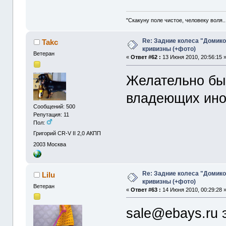
"Скакуну поле чистое, человеку воля..
Re: Задние колеса "Домико
Takc
кривизны (+фото)
Ветеран
«
Ответ #62 :
13 Июня 2010, 20:56:15 
Желательно бы
владеющих ино
Сообщений: 500
Репутация: 11
Пол:
Григорий CR-V II 2,0 АКПП
2003
Москва
Re: Задние колеса "Домико
Lilu
кривизны (+фото)
Ветеран
«
Ответ #63 :
14 Июня 2010, 00:29:28 
sale@ebays.ru 