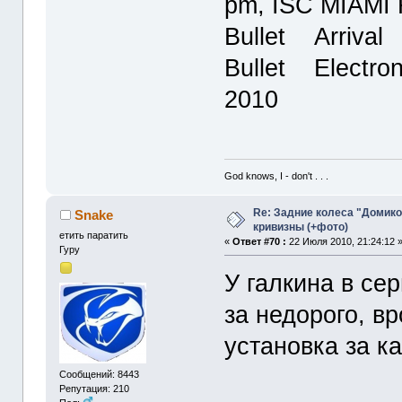
pm, ISC MIAMI 
Bullet Arrival
Bullet Electron
2010
God knows, I - don't . . .
Re: Задние колеса "Домико
Snake
кривизны (+фото)
етить паратить
«
Ответ #70 :
22 Июля 2010, 21:24:12 
Гуру
У галкина в се
за недорого, вр
установка за к
Сообщений: 8443
Репутация: 210