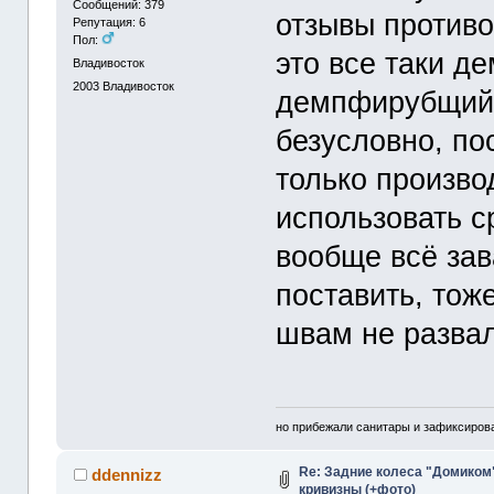
Сообщений: 379
отзывы противо
Репутация: 6
Пол:
это все таки д
Владивосток
2003
Владивосток
демпфирубщий 
безусловно, по
только произво
использовать с
вообще всё зав
поставить, тоже
швам не развал
но прибежали санитары и зафиксирова
Re: Задние колеса "Домиком
ddennizz
кривизны (+фото)