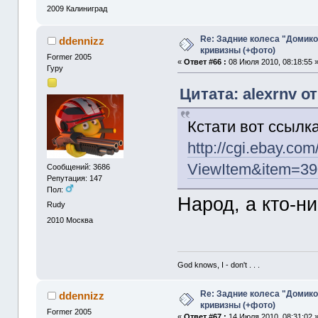
2009
Калиниград
Re: Задние колеса "Домико
ddennizz
кривизны (+фото)
Former 2005
«
Ответ #66 :
08 Июля 2010, 08:18:55 
Гуру
Цитата: alexrnv от
Кстати вот ссылк
http://cgi.ebay.co
ViewItem&item=3
Сообщений: 3686
Репутация: 147
Пол:
Народ, а кто-н
Rudy
2010
Москва
God knows, I - don't . . .
Re: Задние колеса "Домико
ddennizz
кривизны (+фото)
Former 2005
«
Ответ #67 :
14 Июля 2010, 08:31:02 