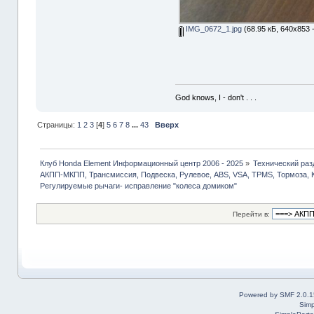
IMG_0672_1.jpg
(68.95 кБ, 640x853 
God knows, I - don't . . .
Страницы:
1
2
3
[
4
]
5
6
7
8
...
43
Вверх
Клуб Honda Element Информационный центр 2006 - 2025
»
Технический раз
АКПП-МКПП, Трансмиссия, Подвеска, Рулевое, ABS, VSA, TPMS, Тормоза, 
Регулируемые рычаги- исправление "колеса домиком"
Перейти в:
Powered by SMF 2.0.1
Simp