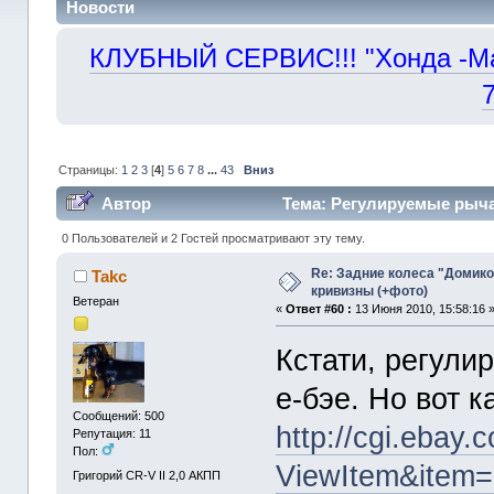
Новости
КЛУБНЫЙ СЕРВИС!!! "Хонда -Маст
Страницы:
1
2
3
[
4
]
5
6
7
8
...
43
Вниз
Автор
Тема: Регулируемые рыча
0 Пользователей и 2 Гостей просматривают эту тему.
Re: Задние колеса "Домико
Takc
кривизны (+фото)
Ветеран
«
Ответ #60 :
13 Июня 2010, 15:58:16 
Кстати, регули
е-бэе. Но вот к
Сообщений: 500
http://cgi.ebay
Репутация: 11
Пол:
ViewItem&item
Григорий CR-V II 2,0 АКПП