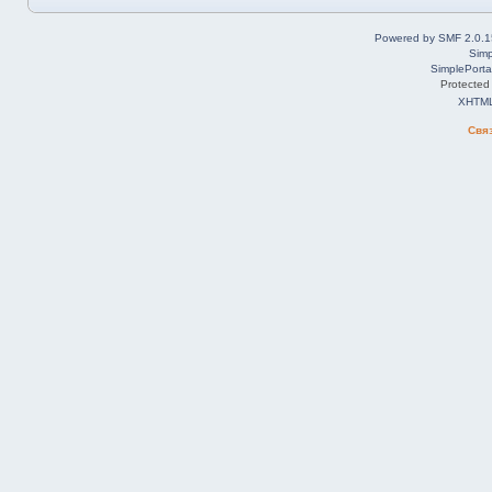
Powered by SMF 2.0.1
Simp
SimplePorta
Protected
XHTM
Свя