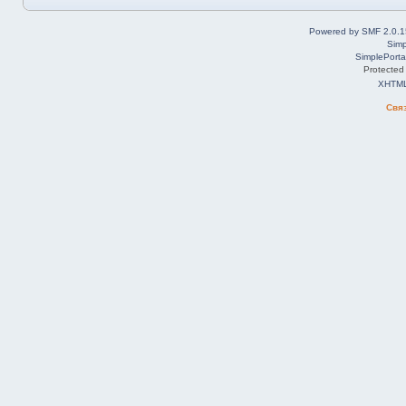
Powered by SMF 2.0.1
Simp
SimplePorta
Protected
XHTM
Свя