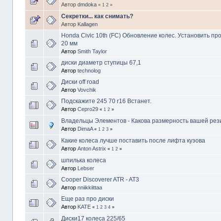
Автор
dmdoka
«
1
2
»
Секретки... как снимать?
Автор
Kallagen
Honda Civic 10th (FC) Обновление колес. Установить про
20 мм
Автор
Smith Taylor
диски диаметр ступицы 67,1
Автор
technolog
Диски off road
Автор
Vovchik
Подскажите 245 70 r16 Встанет.
Автор
Серго29
«
1
2
»
Владельцы Элементов - Какова размерность вашей ре
Автор
DimaA
«
1
2
3
»
Какие колеса лучше поставить после лифта кузова
Автор
Anton Astrix
«
1
2
»
шпилька колеса
Автор
Lebser
Cooper Discoverer ATR - AT3
Автор
nniikkiittaa
Еще раз про диски
Автор
KATE
«
1
2
3
4
»
Диски17 колеса 225/65