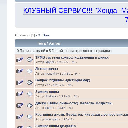
КЛУБНЫЙ СЕРВИС!!! "Хонда -Маст
Страницы: [
1
]
2
3
Вниз
Тема
/
Автор
0 Пользователей и 5 Гостей просматривают этот раздел.
TPMS система контроля давления в шинах
Автор
Rijiy69
«
1
2
3
4
5
...
11
»
Летние шины
Автор
mcovkin
«
1
2
3
4
5
...
24
»
Вопрос ??(шины -диски-размер)
Автор
777
«
1
2
3
4
5
...
12
»
Зимние шины
Автор
dmdoka
«
1
2
3
4
5
...
21
»
Диски. Шины (зима-лето). Запаска. Секретки.
Автор
idkfa
«
1
2
3
4
5
...
9
»
Faq. шины-диски. Перед тем как задать вопрос внима
Автор
Ivan spite
«
1
2
3
4
5
»
Зимние шины де-факто.