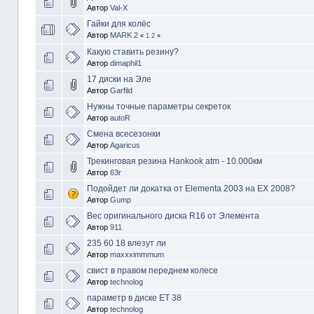
Автор
Val-X
Гайки для колёс
Автор
MARK 2
«
1
2
»
Какую ставить резину?
Автор
dimaphil1
17 диски на Эле
Автор
Garfild
Нужны точные параметры секреток
Автор
autoR
Смена всесезонки
Автор
Agaricus
Трекинговая резина Hankook atm - 10.000км
Автор
63r
Подойдет ли докатка от Elementa 2003 на EX 2008?
Автор
Gump
Вес оригинального диска R16 от Элемента
Автор
911
235 60 18 влезут ли
Автор
maxxximmmum
свист в правом переднем колесе
Автор
technolog
параметр в диске ET 38
Автор
technolog