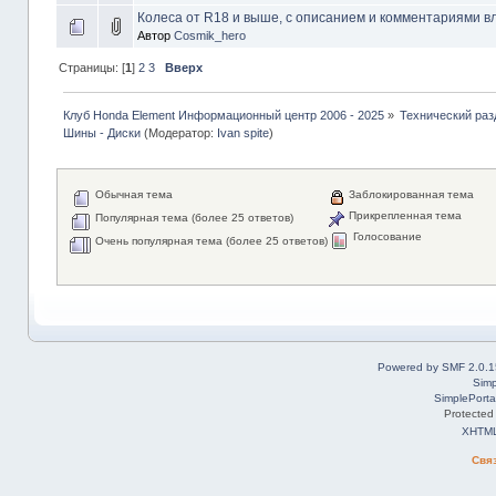
Колеса от R18 и выше, с описанием и комментариями в
Автор
Cosmik_hero
Страницы: [
1
]
2
3
Вверх
Клуб Honda Element Информационный центр 2006 - 2025
»
Технический раз
Шины - Диски
(Модератор:
Ivan spite
)
Обычная тема
Заблокированная тема
Прикрепленная тема
Популярная тема (более 25 ответов)
Голосование
Очень популярная тема (более 25 ответов)
Powered by SMF 2.0.1
Simp
SimplePorta
Protected
XHTM
Свя