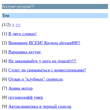
Ахтунг-услуги!!!
Тем
(1/2)
>
>>
[1]
В двух словах!
[2]
Внимание ВСЕМ! Кидала alexand08!!
[3]
Варшавка ахтунг
[4]
Не заказывайте у него не пошлёт!!!
[5]
Стоит ли связываться с комиссионками?
[6]
Отзыв о "клубных" сервисах
[7]
Аояма мотор
[8]
грузовозофф умер
[9]
Автоклиматика в черный список