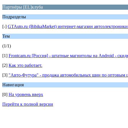
Партнёры [EL]клуба
Подразделы
[-]
GTAuto.ru (BibikaMarket) интернет-магазин автоэлектроники
Тем
(1/1)
[1]
Frontcam.ru [Россия] - штатные магнитолы на Android - скид
[2]
Как это работает.
[3]
"Авто-Футура" - продажа автомобильных шин по оптовым 
Навигация
[0]
На уровень вверх
Перейти к полной версии