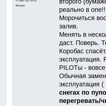
второго (бумаж
+7-985-762-78-10
Москва
реально в опе!!
Морочиться воо
залив.
Менять в неско
даст. Поверь. 
Коробас спасёт
эксплуатация.
PILOTы - вовсе
Обычная замена
эксплуатация (
снегах по пуп
перегревать/