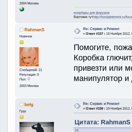
2004
Москва
юзербары для форумов
Бортовик тут
http://hondaelement.ru/for
Re: Сервис и Ремонт
RahmanS
«
Ответ #157 :
19 Ноября 2012, 
Новичок
Помогите, пожа
Коробка глючит
привезти или м
Сообщений: 21
Репутация: 0
манипулятор и 
Пол:
2003
Москва
Re: Сервис и Ремонт
belg
«
Ответ #158 :
19 Ноября 2012, 
Гуру
Цитата: RahmanS о