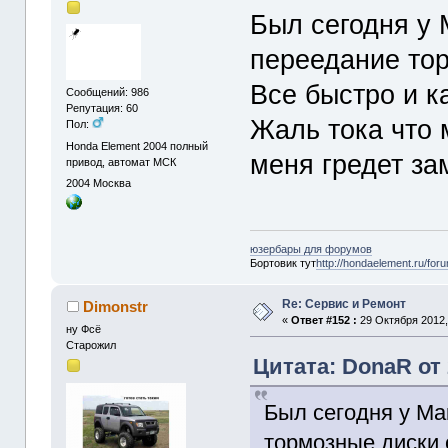
Был сегодня у
переедание тор
Все быстро и к
Сообщений: 986
Репутация: 60
Жаль тока что 
Пол:
Honda Element 2004 полный
меня гредет за
привод, автомат МСК
2004
Москва
юзербары для форумов
Бортовик тут
http://hondaelement.ru/for
Re: Сервис и Ремонт
Dimonstr
«
Ответ #152 :
29 Октября 2012,
ну Фсё
Старожил
Цитата: DonaR от 
Был сегодня у Ма
тормозные диски 