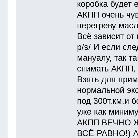
коробка будет е
АКПП очень чув
перегреву масл
Всё зависит от
p/s/ И если сл
мануалу, так т
снимать АКПП, 
Взять для прим
нормальной эк
под 300т.км.и 
уже как миниму
АКПП ВЕЧНО 
ВСЁ-РАВНО!) А в