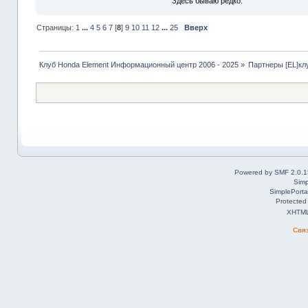
Здесь бываю редко.
Страницы:
1
...
4
5
6
7
[
8
]
9
10
11
12
...
25
Вверх
Клуб Honda Element Информационный центр 2006 - 2025
»
Партнеры [EL]кл
Powered by SMF 2.0.1
Simp
SimplePorta
Protected
XHTM
Свя