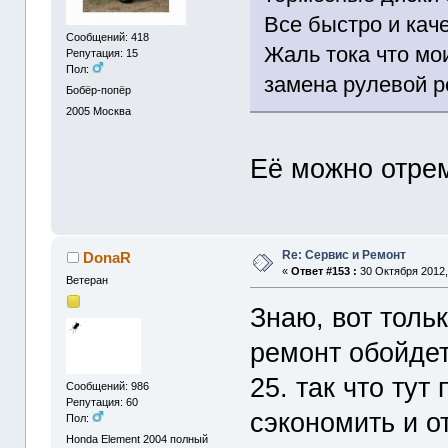
Все быстро и каче
Сообщений: 418
Жаль тока что мо
Репутация: 15
Пол:
замена рулевой р
Бобёр-попёр
2005
Москва
Её можно отре
Re: Сервис и Ремонт
DonaR
«
Ответ #153 :
30 Октября 2012,
Ветеран
Знаю, вот толь
ремонт обойдет
25. так что тут
Сообщений: 986
Репутация: 60
сэкономить и о
Пол:
Honda Element 2004 полный