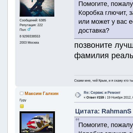
Помогите, пожалу
Коробка глючит, 
или может у вас е
Сообщений: 6385
Репутация: 222
доставка?
Пол:
8 9299338553
позвоните луч
2003
Москва
фамилия реальн
Скажи мне, чей Крым, и я скажу кто ты.
Re: Сервис и Ремонт
Максим Галкин
«
Ответ #159 :
19 Ноября 2012, 
Гуру
Цитата: RahmanS о
Помогите, пожалу