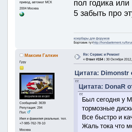
пол годика или 
привод, автомат МСК
2004
Москва
5 забыть про эт
юзербары для форумов
Бортовик тут
http://hondaelement.ru/for
Re: Сервис и Ремонт
Максим Галкин
«
Ответ #154 :
30 Октября 2012,
Гуру
Цитата: Dimonstr 
Цитата: DonaR от
Был сегодня у 
Сообщений: 3639
тормозные диски
Репутация: 294
Пол:
Все быстро и ка
Имя и фамилия реальные. тел.
+7-985-762-78-10
Жаль тока что м
Москва