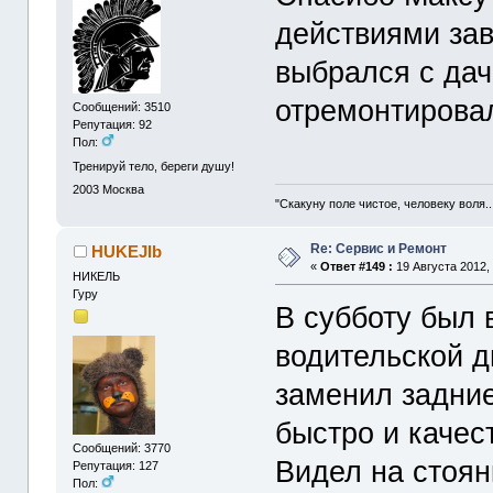
действиями зав
выбрался с дач
отремонтировал
Сообщений: 3510
Репутация: 92
Пол:
Тренируй тело, береги душу!
2003
Москва
"Скакуну поле чистое, человеку воля..
Re: Сервис и Ремонт
HUKEJIb
«
Ответ #149 :
19 Августа 2012, 
НИКЕЛЬ
Гуру
В субботу был 
водительской д
заменил задние
быстро и качес
Сообщений: 3770
Видел на стоян
Репутация: 127
Пол: