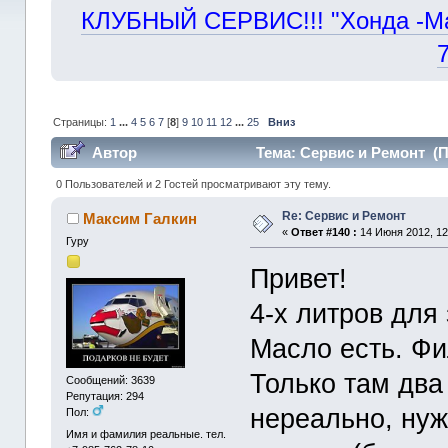
КЛУБНЫЙ СЕРВИС!!! "Хонда -Маст
Страницы:
1
...
4
5
6
7
[
8
]
9
10
11
12
...
25
Вниз
Автор
Тема: Сервис и Ремонт (П
0 Пользователей и 2 Гостей просматривают эту тему.
Re: Сервис и Ремонт
Максим Галкин
«
Ответ #140 :
14 Июня 2012, 12
Гуру
Привет!
4-х литров для
Масло есть. Фи
Только там два
Сообщений: 3639
Репутация: 294
нереально, нуж
Пол:
Имя и фамилия реальные. тел.