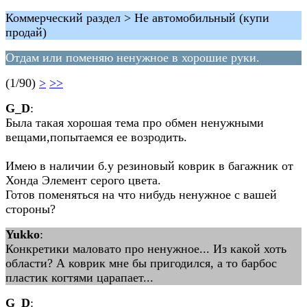
Коммерческий раздел > Не автомобильный (купи
продай)
Отдам или поменяю ненужное в хорошие руки.
(1/90)
>
>>
G_D
:
Была такая хорошая тема про обмен ненужными
вещами,попытаемся ее возродить.
Имею в наличии б.у резиновый коврик в багажник от
Хонда Элемент серого цвета.
Готов поменяться на что нибудь ненужное с вашей
стороны?
Yukko
:
Конкретики маловато про ненужное... Из какой хоть
области? А коврик мне бы пригодился, а то барбос
пластик когтями царапает...
G_D
: