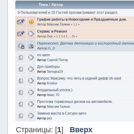
Тема
/
Автор
0 Пользователей и 10 Гостей просматривают этот раздел.
График работы в Новогодние и Праздничные дни.
Автор
Максим Галкин
«
1
2
»
Сервис и Ремонт
Автор
Doc
«
1
2
3
4
5
...
25
»
Перенесено: Датчик детонации и кислородный датчи
Автор
G_D
по акпп
Автор
Сергей Питер
Доп приборы
Автор
Seregka29
Вопрос Максиму: что лить в задний дифф sh-awd
Автор
Krioker
Флудильный уголок.)
Автор
Макс 70
Проточка тормозных дисков на автомобиле.
Автор
Максим Галкин
Замена масла в Сатурн-авто
Автор
pez
Страницы: [
1
]
Вверх