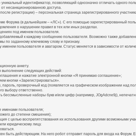
») – уникальный идентификатор, позволяющий однозначно отличать одного пол
я от несанкционированног
о доступа.
 после регистрации) – персональная страница зарегистрированного участни
теме Форума (в дальнейшем – «ЛС»). С его помощью зарегистрированный пол
домления о нарушении правил в тех или иных разделах.
бщениях под именем пользователя.
и добавляемый к каждому сообщению пользователя. Возможно также добавлен
мы по заданному ключевому слову и признаку.
именем пользователя и аватаром. Статус меняется в зависимости от количес
ационную анкету.
я выполнение следующих действий:
оглашения и нажатие электронной кнопки «Я принимаю соглашение»;
ем кнопки «Зарегистрироваться».
, пароль, проверочный код (появляется на графическом изображении над пол
его выбору ответственно.
ть бессмысленные наборы букв и/или цифр (например, JOgAdcne9j), непечатны
е именами пользователя;
ожего до степени смешения);
рация с целью воспрепятствования их использования другими возможными уча
или юридическому лицу.
оваться.
лжен быть действующим. На него робот отправит пароль для входа на Форум.