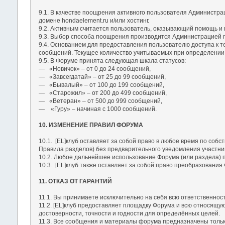
9.1. В качестве поощрения активного пользователя Администра
домене hondaelement.ru и/или хостинг.
9.2. Активным считается пользователь, оказывающий помощь и
9.3. Выбор способа поощрения производится Администрацией п
9.4. Основанием для предоставления пользователю доступа к т
сообщений. Текущее количество учитываемых при определении 
9.5. В Форуме принята следующая шкала статусов:
― «Новичок» – от 0 до 24 сообщений,
― «Завсегдатай» – от 25 до 99 сообщений,
― «Бывалый» – от 100 до 199 сообщений,
― «Старожил» – от 200 до 499 сообщений,
― «Ветеран» – от 500 до 999 сообщений,
― «Гуру» – начиная с 1000 сообщений.
10. ИЗМЕНЕНИЕ ПРАВИЛ ФОРУМА
10.1. [EL]клуб оставляет за собой право в любое время по со
Правила разделов) без предварительного уведомления участник
10.2. Любое дальнейшее использование Форума (или раздела) п
10.3. [EL]клуб также оставляет за собой право преобразования
11. ОТКАЗ ОТ ГАРАНТИЙ
11.1. Вы принимаете исключительно на себя всю ответственност
11.2. [EL]клуб предоставляет площадку Форума и всю относящу
достоверности, точности и годности для определённых целей.
11.3. Все сообщения и материалы форума предназначены только