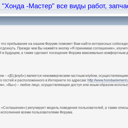
онда -Мастер" все виды работ, запчаст
, что пребывание на нашем Форуме поможет Вам найти интересных собеседни
отдохнуть. Прежде чем Вы нажмёте кнопку «Я принимаю соглашение», изучите
ий в будущем, а также сделают посещение Форума максимально комфортным д
ем – «[EL]клуб») является некоммерческим частным клубом, осуществляющим 
о гостей и расположенного в Интернете по адресам:
http://www.hondaelement.
ик», «Вы») – любое лицо, осуществляющее доступ или иным образом использ
 «Соглашение») регулирует модель поведения пользователей, а также описы
 исполнения всеми пользователями Форума.