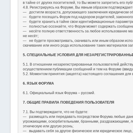
в тайне от других посетителей, то Вы можете запретить его пу
4.8. Регистрируясь на Форуме, Вы явным образом подтверждаете
― достигли возраста, допускающего заключения юридически об
― будете посещать Форум под надзором родителей, законного о
― будете хранить в тайне свои идентификационные параметры (
― полностью осознаёте, что Форум может содержать сообщени
― несёте полную ответственность за любое использование мате
не несёт;
― не будете просматривать, скачивать или иным образом испол
скачивание или иного рода использование таких материалов 
5. СПЕЦИАЛЬНЫЕ УСЛОВИЯ ДЛЯ НЕЗАРЕГИСТРИРОВАННЫ
5.1. В отношении незарегистрированны
х пользователей действу
осуществлением публикации сообщений и тем на Форуме (ввиду 
5.2. Моментом принятия (акцепта) настоящего соглашения для
6. ЯЗЫК ФОРУМА
6.1. Официальный язык Форума – русский.
7. ОБЩИЕ ПРАВИЛА ПОВЕДЕНИЯ ПОЛЬЗОВАТЕЛЯ
7.1. Вы подтверждаете, что не будете:
― размещать или передавать посредством Форума любые данные
угрожающими, оскорбительными, бранными, раздражающими, ло
этническую или другую рознь;
― выдавать себя за другое физическое или юридическое лицо, 