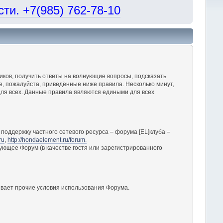
и. +7(985) 762-78-10
ков, получить ответы на волнующие вопросы, подсказать
, пожалуйста, приведённые ниже правила. Несколько минут,
ля всех. Данные правила являются едиными для всех
поддержку частного сетевого ресурса – форума [EL]клуба –
ru
,
http://hondaelement.ru/forum.
ующее Форум (в качестве гостя или зарегистрированного
вает прочие условия использования Форума.