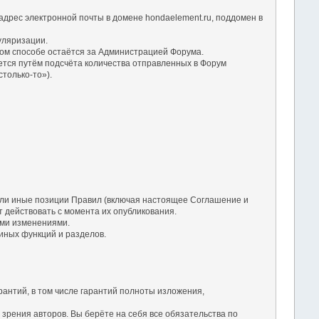
дрес электронной почты в домене hondaelement.ru, поддомен в
уляризации.
ом способе остаётся за Администрацией Форума.
ется путём подсчёта количества отправленных в Форум
только-то»).
 или иные позиции Правил (включая настоящее Соглашение и
 действовать с момента их опубликования.
ими изменениями.
 иных функций и разделов.
рантий, в том числе гарантий полноты изложения,
зрения авторов. Вы берёте на себя все обязательства по