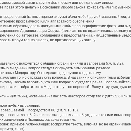
существующей связи с другим физическим или юридическим лицом;
 права этого делать на основании любого закона, контракта или письменно
 вредоносный (компьютерные вирусы) и/или любой другой машинный код, а
терного программного и/или аппаратного обеспечения;
или иным образом делать доступными любые порнографические фото- или ви
разрешения Администрации Форума (включая, но не ограничиваясь, рекламу 
омления об авторстве, соглашения о предоставлении, имущественные увед
зовать Форум только в целях, не противоречащих закону.
ательно ознакомиться с общими ограничениями и запретами (см. п. 8.2).
ительно ли данный вопрос следует обсуждать в выбранном разделе.
титесь к Модератору. Он подскажет, где лучше создать тему.
симально точно отражать суть вопроса. В названии и описании темы избегай
ать тему. Весьма вероятно, что Ваш вопрос обсуждался ранее. Воспользуйтесь
планировали, – обратитесь к Модератору – он перенесёт Вашу тему туда, куд
(«ты – @#^%$!»), косвенные («в вас есть некоторое сходство с @#^%$») или 
также грубых выражений.
, совершаемой посредством ЛС (см. п. 16.18).
огут повлечь за собой излишне эмоциональное обсуждение тех или иных вопр
их заявленной в Правилах раздела тематике.
овок, приёмов, усложняющих восприятие текста, включая, но не ограничиваяс
ример, «tak»);