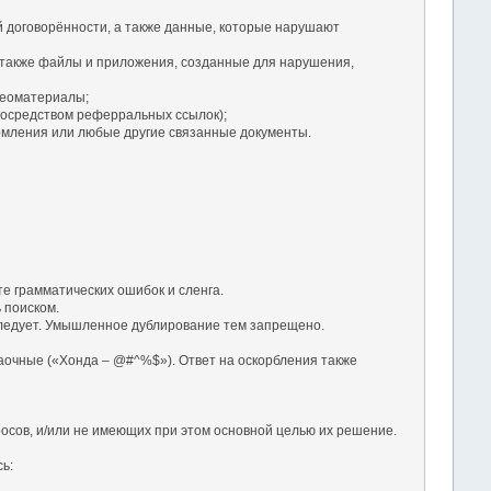
й договорённости, а также данные, которые нарушают
 также файлы и приложения, созданные для нарушения,
деоматериалы;
посредством реферральных ссылок);
омления или любые другие связанные документы.
те грамматических ошибок и сленга.
 поиском.
а следует. Умышленное дублирование тем запрещено.
заочные («Хонда – @#^%$»). Ответ на оскорбления также
осов, и/или не имеющих при этом основной целью их решение.
ь: