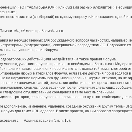
емешку («вОТ тАкИм оБрАзОм») или буквами разных алфавитов («slеdующiм
го языка;
ние нескольких тем (сообщений) по одному вопросу, и/или создание одной и т
.
амагите!», «У меня проблема!» и т.п.
.
имания на несущественных для обсуждаемого вопроса частностях, например, в
нистраторами (Модераторами), совершаемой посредством ЛС. Подробнее см. п
иков на нарушение правил Форума.
ний.
дераторов, их действий (или бездействия), а также правил Форума.
у мнению, участник нарушил правила, то необходимо обратиться к Модерато
ри наличии таких правил, они перечисляются в шапке той темы, к которой от
едактирование любых материалов Форума, если такие действия производятся 
ные на нарушение нормального функционирования Форума, включая, но не ог
равно и их значимых частей, если такие действия противоречат назначению 
оначального смысла, произведённое после появления следующих сообщени
е следующие опубликованные сообщения в теме бессмысленными.
 Администраторов, если нарушение перечисленных пунктов необходимо для и
ние (дополнение, изменение, удаление, создание окружения другим тегом) U
рума для таких URL-адресов. В числе прочего, явным образом запрещается зам
ласования с Администрацией (см. п. 15).