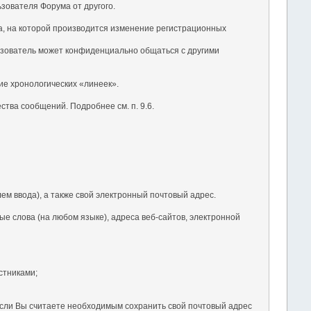
ьзователя Форума от другого.
ка, на которой производится изменение регистрационных
ьзователь может конфиденциально общаться с другими
ие хронологических «линеек».
тва сообщений. Подробнее см. п. 9.6.
ем ввода), а также свой электронный почтовый адрес.
е слова (на любом языке), адреса веб-сайтов, электронной
стниками;
 Если Вы считаете необходимым сохранить свой почтовый адрес