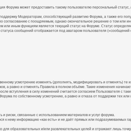
ция Форума может предоставить такому пользователю персональный статус, а
 поддержку Модераторам, способствующий развитию Форума, а также его поп
о согласованию с поощряемым, однако окончательное решение о том или ин
ем или иным функциям является текущий статус на Форуме. Статус определя
статуса сообщений отображается под аватаром пользователя («сообщений с
бственному усмотрению изменять (дополнять, модифицировать и отменять) те
ов, а равно и отменять Правила в полном объёме. Такие изменения начинают
осле вступления в силу изменений считается согласием Пользователя с так
 Форума по собственному усмотрению, а равно и отказа от поддержки тех или
ь и риски, связанные с использованием материалов и услуг форума.
юся к нему информацию «как есть» и не даёт прямых или подразумеваемых га
 для образовательных и/или развлекательных целей и отражают лишь точку 