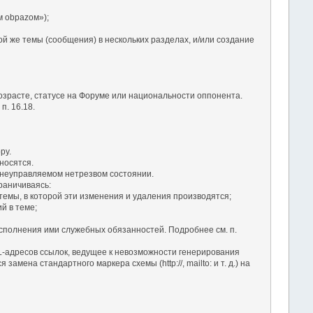
 оbраzом»);
ой же темы (сообщения) в нескольких разделах, и/или создание
озрасте, статусе на Форуме или национальности оппонента.
. 16.18.
ру.
носятся.
в неуправляемом нетрезвом состоянии.
раничиваясь:
темы, в которой эти изменения и удаления производятся;
й в теме;
сполнения ими служебных обязанностей. Подробнее см. п.
RL-адресов ссылок, ведущее к невозможности генерирования
ена стандартного маркера схемы (http://, mailto: и т. д.) на