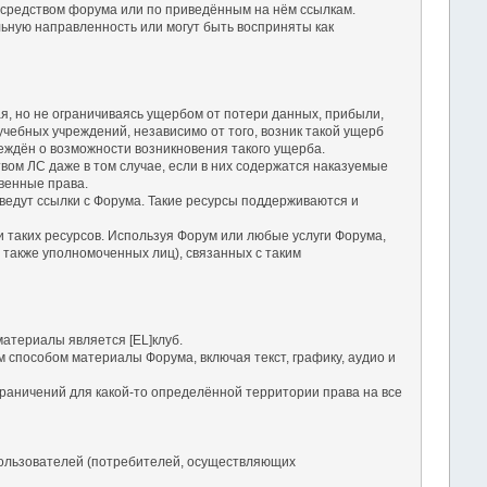
посредством форума или по приведённым на нём ссылкам.
льную направленность или могут быть восприняты как
чая, но не ограничиваясь ущербом от потери данных, прибыли,
чебных учреждений, независимо от того, возник такой ущерб
еждён о возможности возникновения такого ущерба.
твом ЛС даже в том случае, если в них содержатся наказуемые
твенные права.
е ведут ссылки с Форума. Такие ресурсы поддерживаются и
ги таких ресурсов. Используя Форум или любые услуги Форума,
 также уполномоченных лиц), связанных с таким
атериалы является [EL]клуб.
м способом материалы Форума, включая текст, графику, аудио и
раничений для какой-то определённой территории права на все
ользователей (потребителей, осуществляющих