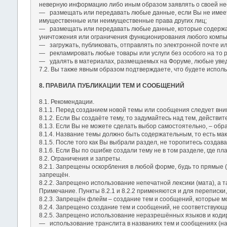
неверную информацию либо иным образом заявлять о своей не
― размещать или передавать любые данные, если Вы не имеете
имущественные или неимущественные права других лиц;
― размещать или передавать любые данные, которые содержат
уничтожения или ограничения функционирования любого компью
― загружать, публиковать, отправлять по электронной почте 
― рекламировать любые товары или услуги без особого на то 
― удалять в материалах, размещаемых на Форуме, любые увед
7.2. Вы также явным образом подтверждаете, что будете исполь
8. ПРАВИЛА ПУБЛИКАЦИИ ТЕМ И СООБЩЕНИЙ
8.1. Рекомендации.
8.1.1. Перед созданием новой темы или сообщения следует вним
8.1.2. Если Вы создаёте тему, то задумайтесь над тем, действ
8.1.3. Если Вы не можете сделать выбор самостоятельно, – обра
8.1.4. Название темы должно быть содержательным, то есть мак
8.1.5. После того как Вы выбрали раздел, не торопитесь создав
8.1.6. Если Вы по ошибке создали тему не в том разделе, где 
8.2. Ограничения и запреты.
8.2.1. Запрещены оскорбления в любой форме, будь то прямые 
запрещён.
8.2.2. Запрещено использование непечатной лексики (мата), а 
Примечание. Пункты 8.2.1 и 8.2.2 применяются и для переписки
8.2.3. Запрещён флейм – создание тем и сообщений, которые м
8.2.4. Запрещено создание тем и сообщений, не соответствующ
8.2.5. Запрещено использование неразрешённых языков и кодир
― использование транслита в названиях тем и сообщениях (нап