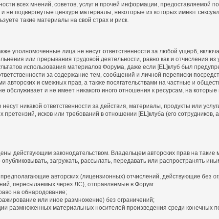
ности всех мнений, советов, услуг и прочей информации, предоставляемой 
 и не подвергнутые цензуре материалы, некоторые из которых имеют сексуа
зуете такие материалы на свой страх и риск.
а также уполномоченные лица не несут ответственности за любой ущерб, вклю
льнения или прерывания трудовой деятельности, равно как и отчисления из у
льтатов использования материалов Форума, даже если [EL]клуб был предупр
т ответственности за содержание тем, сообщений и личной переписки посредс
ми авторских и смежных прав, а также посягательствами на частные и общес
, не обслуживает и не имеет никакого иного отношения к ресурсам, на которы
не несут никакой ответственности за действия, материалы, продукты или услу
претензий, исков или требований в отношении [EL]клуба (его сотрудников, а
ены действующим законодательством. Владельцем авторских прав на такие м
о опубликовывать, загружать, рассылать, передавать или распространять ины
 предполагающие авторских (лицензионных) отчислений, действующие без ог
ний, пересылаемых через ЛС), отправляемые в Форум:
раво на обнародование;
ражирование или иное размножение) без ограничений;
ии размноженных материальных носителей произведения среди конечных п