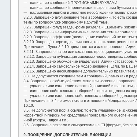
― написание сообщений ПРОПИСНЫМИ БУКВАМИ;
― написание сообщений прописными и строчными буквами впер
― надуманные ошибки и злостное несоблюдение правил русско
8.2.6. Запрещено дублирование тем и сообщений, то есть созда
темы по вопросу, уже описанному в другой теме.
8.2.7. Запрещён флуд везде, кроме раздела «[EL]ементы жизни»
8.2.8. Запрещены неинформативные названия тем, например: «П
8.2.9. Запрещён оффтопик (размещение сообщений не по теме)
8.2.10. Запрещён переход на личности, то есть заострение вн
Примечание. Пункт 8.2.10 применяется и для переписки с Адми
8.2.11. Запрещено явное или косвенное провоцирование участн
8.2.12. Запрещена публикация заведомо недостоверных сообще
8.2.13. Запрещено обсуждение владельцев, Администраторов, Мо
8.2.14. Запрещено самовольное модерирование. Если, по Вашем
8.2.15. Запрещено несоблюдение дополнительных правил тем. П
8.3. Не допускается создание тем и сообщений, равно как и р
8.4. Запрещены любые действия, явно или косвенно направлен
― удаление или изменение названий, описаний и шапок тем, а 
― изменение собственных сообщений с целью подмены их перв
― удаление или изменение собственных сообщений, делающе
Примечание. п. 8.4 не имеет силы в отношении Модераторов и
16.10.
8.5. Не допускается порча ссылок, то есть умышленное искаже
корректной гиперссылки средствами программного обеспечения Фо
иной (hxxp://, _http:// и т.п.)
8.6. Запрещена реклама и самореклама на [EL]форуме, без сог
9. ПООЩРЕНИЯ, ДОПОЛНИТЕЛЬНЫЕ ФУНКЦИИ