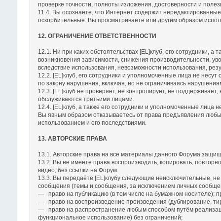
проверке точности, полноты изложения, достоверности и полез
11.4. Вы осознаёте, что Интернет содержит нередактированные
оскорбительные. Вы просматриваете или другим образом исполь
12. ОГРАНИЧЕНИЕ ОТВЕТСТВЕННОСТИ
12.1. Ни при каких обстоятельствах [EL]клуб, его сотрудники, 
возникновения зависимости, снижения производительности, уво
вследствие использования, невозможности использования, резу
12.2. [EL]клуб, его сотрудники и уполномоченные лица не несу
по закону нарушения, включая, но не ограничиваясь нарушения
12.3. [EL]клуб не проверяет, не контролирует, не поддерживает
обслуживаются третьими лицами.
12.4. [EL]клуб, а также его сотрудники и уполномоченные лица 
Вы явным образом отказываетесь от права предъявления любых 
использованием и его последствиями.
13. АВТОРСКИЕ ПРАВА
13.1. Авторские права на все материалы данного Форума защищ
13.2. Вы не имеете права воспроизводить, копировать, повторн
видео, без ссылки на Форум.
13.3. Вы передаёте [EL]клубу следующие неисключительные, не
сообщения (темы и сообщения, за исключением личных сообще
― право на публикацию (в том числе на бумажном носителе); п
― право на воспроизведение произведения (дублирование, ти
― право на распространение любым способом путём реализац
функциональное использование) без ограничений;