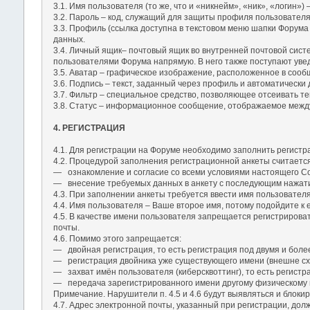
3.1. Имя пользователя (то же, что и «никнейм», «ник», «логин
3.2. Пароль – код, служащий для защиты профиля пользовател
3.3. Профиль (ссылка доступна в текстовом меню шапки Форума
данных.
3.4. Личный ящик– почтовый ящик во внутренней почтовой сис
пользователями Форума напрямую. В него также поступают уве
3.5. Аватар – графическое изображение, расположенное в соо
3.6. Подпись – текст, заданный через профиль и автоматическ
3.7. Фильтр – специальное средство, позволяющее отсеивать те
3.8. Статус – информационное сообщение, отображаемое между 
4. РЕГИСТРАЦИЯ
4.1. Для регистрации на Форуме необходимо заполнить регистр
4.2. Процедурой заполнения регистрационной анкеты считаетс
― ознакомление и согласие со всеми условиями настоящего С
― внесение требуемых данных в анкету с последующим нажати
4.3. При заполнении анкеты требуется ввести имя пользователя
4.4. Имя пользователя – Ваше второе имя, потому подойдите к 
4.5. В качестве имени пользователя запрещается регистрирова
почты.
4.6. Помимо этого запрещается:
― двойная регистрация, то есть регистрация под двумя и боле
― регистрация двойника уже существующего имени (внешне сх
― захват имён пользователя (киберсквоттинг), то есть регист
― передача зарегистрированного имени другому физическому 
Примечание. Нарушители п. 4.5 и 4.6 будут выявляться и блокир
4.7. Адрес электронной почты, указанный при регистрации, до