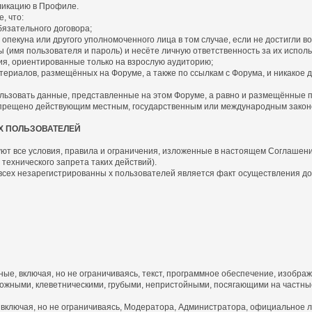
бликацию в Профиле.
, что:
язательного договора;
пекуна или другого уполномоченного лица в том случае, если не достигли во
имя пользователя и пароль) и несёте личную ответственность за их исполь
я, ориентированные только на взрослую аудиторию;
риалов, размещённых на Форуме, а также по ссылкам с Форума, и никакое д
ьзовать данные, представленные на этом Форуме, а равно и размещённые по 
запрещено действующим местным, государственным или международным закон
Х ПОЛЬЗОВАТЕЛЕЙ
ют все условия, правила и ограничения, изложенные в настоящем Соглашении 
технического запрета таких действий).
 всех незарегистрированны х пользователей является факт осуществления д
, включая, но не ограничиваясь, текст, программное обеспечение, изображ
жными, клеветническими, грубыми, непристойными, посягающими на частные
включая, но не ограничиваясь, Модератора, Администратора, официальное л