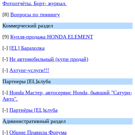
Фотоотчёты. Борт- журнал.
[8]
Вопросы по тюнингу
Коммерческий раздел
[9]
Купля-продажа HONDA ELEMENT
[-]
[EL] Барахолка
[-]
Не автомобильный (купи продай)
[-]
Ахтунг-услуги!!!
Партнеры [EL]клуба
[-]
Honda Мастер, автосервис Honda, бывший "Сатурн-
Авто".
[-]
Партнёры [EL]клуба
Административный раздел
[-]
Общие Правила Форума