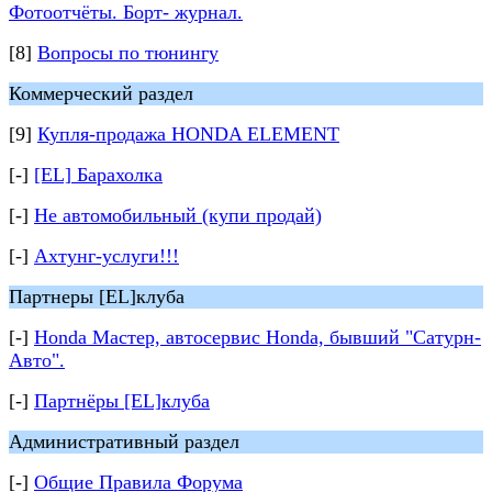
Фотоотчёты. Борт- журнал.
[8]
Вопросы по тюнингу
Коммерческий раздел
[9]
Купля-продажа HONDA ELEMENT
[-]
[EL] Барахолка
[-]
Не автомобильный (купи продай)
[-]
Ахтунг-услуги!!!
Партнеры [EL]клуба
[-]
Honda Мастер, автосервис Honda, бывший "Сатурн-
Авто".
[-]
Партнёры [EL]клуба
Административный раздел
[-]
Общие Правила Форума