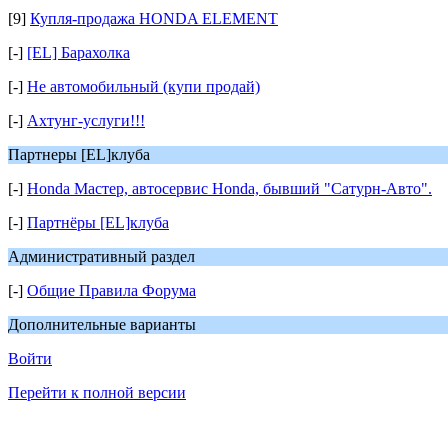
[9]
Купля-продажа HONDA ELEMENT
[-]
[EL] Барахолка
[-]
Не автомобильный (купи продай)
[-]
Ахтунг-услуги!!!
Партнеры [EL]клуба
[-]
Honda Мастер, автосервис Honda, бывший "Сатурн-Авто".
[-]
Партнёры [EL]клуба
Административный раздел
[-]
Общие Правила Форума
Дополнительные варианты
Войти
Перейти к полной версии