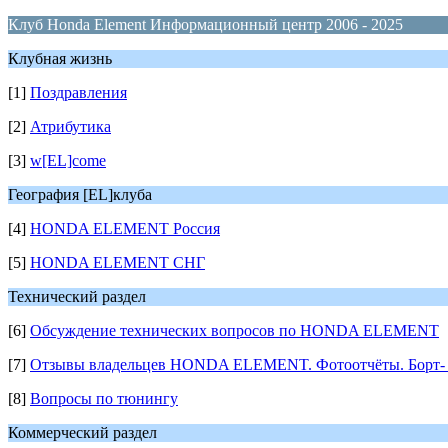
Клуб Honda Element Информационный центр 2006 - 2025
Клубная жизнь
[1]
Поздравления
[2]
Атрибутика
[3]
w[EL]come
География [EL]клуба
[4]
HONDA ELEMENT Россия
[5]
HONDA ELEMENT СНГ
Технический раздел
[6]
Обсуждение технических вопросов по HONDA ELEMENT
[7]
Отзывы владельцев HONDA ELEMENT. Фотоотчёты. Борт- 
[8]
Вопросы по тюнингу
Коммерческий раздел