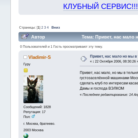
КЛУБНЫЙ СЕРВИС!!! "Х
Страницы: [
1
]
2
3
4
Вниз
Автор
Тема: Привет, нас мало 
0 Пользователей и 1 Гость просматривают эту тему.
Привет, нас мало но мы в 
Vladimir-S
«
:
22 Октября 2006, 08:30:26 
Гуру
Привет, нас мало, но мы в тель
густозаселённой машинами Москве
сделать клуб по интересам каса
Дамы и господа ВЭЛКОМ
«
Последнее редактирование: 14 Апр
Сообщений: 1828
Репутация: 17
Пол:
г. Москва, братеево.
2003
Москва