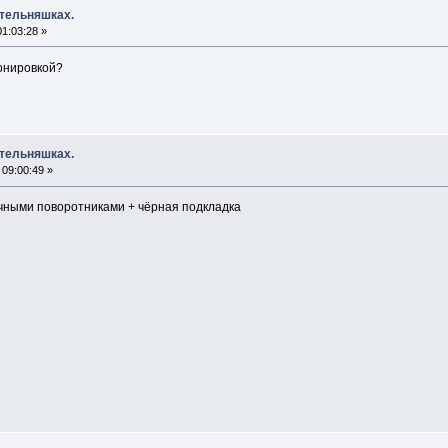
 тельняшках.
1:03:28 »
онировкой?
 тельняшках.
09:00:49 »
ачными поворотниками + чёрная подкладка