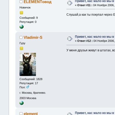
Привет, нас мало но мы в
ELEMENTовод
«
Ответ #11 :
04 Ноября 2006, 
Новичок
Слушай,а как ты покупал через 
Сообщений: 9
Репутация: 0
Привет, нас мало но мы в
Vladimir-S
«
Ответ #12 :
04 Ноября 2006, 
Гуру
У меня друзья живут в штатах, в
Сообщений: 1828
Репутация: 17
Пол:
г. Москва, братеево.
2003
Москва
Привет, нас мало но мы в
element