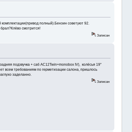
й комплектации(привод полный).Бензин советуют 92.
 брал?Клёво смотрится!
Записан
задняя подзвучка + саб AC12Twin+monobox IV), колёсья 19"
ряет всем требованиям по герметизации салона, пришлось
наглухо заделанно.
Записан