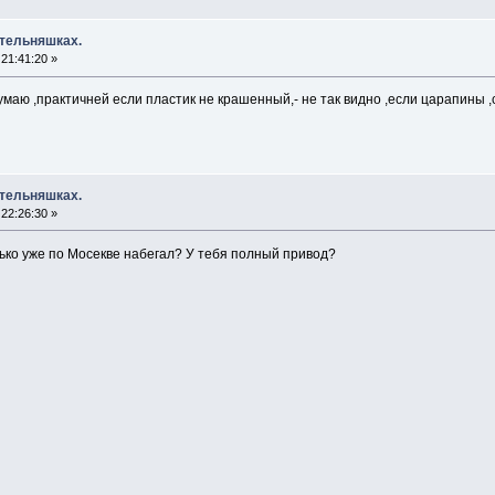
 тельняшках.
21:41:20 »
умаю ,практичней если пластик не крашенный,- не так видно ,если царапины ,
 тельняшках.
22:26:30 »
ько уже по Мосекве набегал? У тебя полный привод?