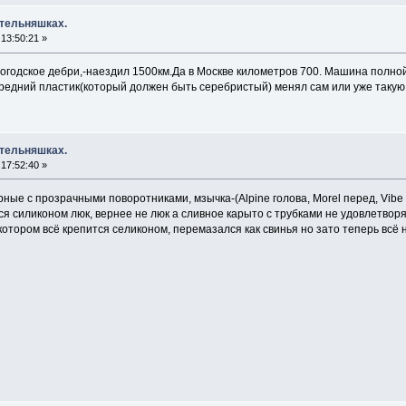
 тельняшках.
13:50:21 »
логодское дебри,-наездил 1500км.Да в Москве километров 700. Машина полно
едний пластик(который должен быть серебристый) менял сам или уже такую
 тельняшках.
17:52:40 »
ые с прозрачными поворотниками, мзычка-(Alpine голова, Morel перед, Vibe 
ся силиконом люк, вернее не люк а сливное карыто с трубками не удовлетво
отором всё крепится селиконом, перемазался как свинья но зато теперь всё 