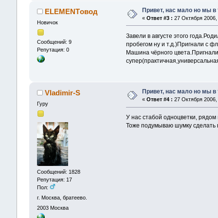
Привет, нас мало но мы в
ELEMENTовод
«
Ответ #3 :
27 Октября 2006, 
Новичок
Завели в августе этого года.Род
Сообщений: 9
пробегом ну и т.д.)Пригнали с ф
Репутация: 0
Машина чёрного цвета.Пригнали 
супер(практичная,универсальная 
Привет, нас мало но мы в
Vladimir-S
«
Ответ #4 :
27 Октября 2006, 
Гуру
У нас стабой одноцветки, рядом 
Тоже подумываю шумку сделать в 
Сообщений: 1828
Репутация: 17
Пол:
г. Москва, братеево.
2003
Москва