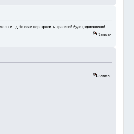
сколы и т.д.Но если перекрасить -красивей будет,однозначно!
Записан
Записан