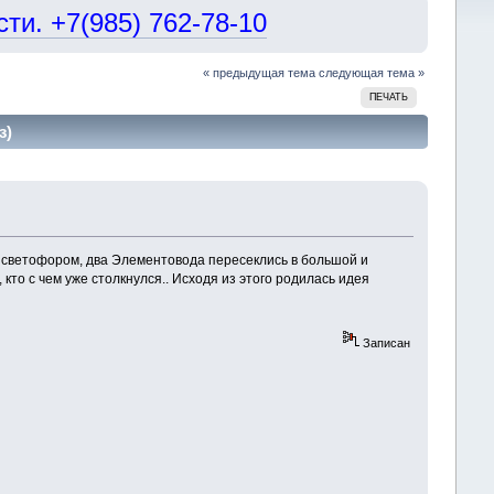
и. +7(985) 762-78-10
« предыдущая тема
следующая тема »
ПЕЧАТЬ
з)
ед светофором, два Элементовода пересеклись в большой и
 кто с чем уже столкнулся.. Исходя из этого родилась идея
Записан