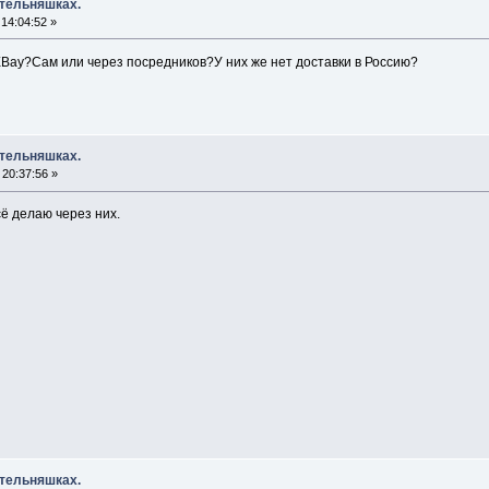
 тельняшках.
14:04:52 »
EBay?Сам или через посредников?У них же нет доставки в Россию?
 тельняшках.
20:37:56 »
сё делаю через них.
 тельняшках.