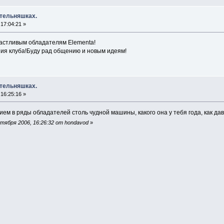
 тельняшках.
17:04:21 »
частливым обладателям Elementа!
ния клуба!Буду рад общению и новым идеям!
 тельняшках.
16:25:16 »
м в ряды обладателей столь чудной машины, какого она у тебя года, как давн
тября 2006, 16:26:32 от hondavod
»