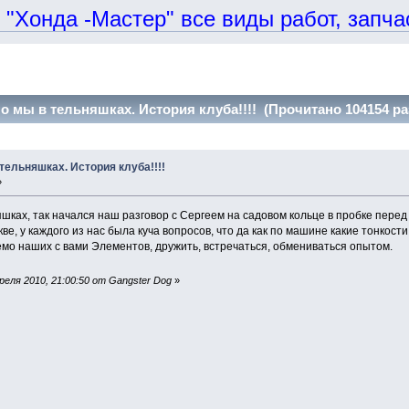
онда -Мастер" все виды работ, запчаст
но мы в тельняшках. История клуба!!!! (Прочитано 104154 ра
тельняшках. История клуба!!!!
»
няшках, так начался наш разговор с Сергеем на садовом кольце в пробке пер
, у каждого из нас была куча вопросов, что да как по машине какие тонкости,
емо наших с вами Элементов, дружить, встречаться, обмениваться опытом.
еля 2010, 21:00:50 от Gangster Dog
»