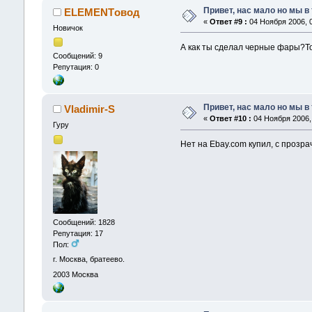
Привет, нас мало но мы в
ELEMENTовод
«
Ответ #9 :
04 Ноября 2006, 0
Новичок
А как ты сделал черные фары?Т
Сообщений: 9
Репутация: 0
Привет, нас мало но мы в
Vladimir-S
«
Ответ #10 :
04 Ноября 2006, 
Гуру
Нет на Ebay.com купил, с прозр
Сообщений: 1828
Репутация: 17
Пол:
г. Москва, братеево.
2003
Москва