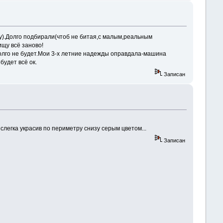
ану).Долго подбирали(чтоб не битая,с малым,реальным
ищу всё заново!
 долго не будет.Мои 3-х летние надежды оправдала-машина
будет всё ок.
Записан
 слегка украсив по периметру снизу серым цветом...
Записан