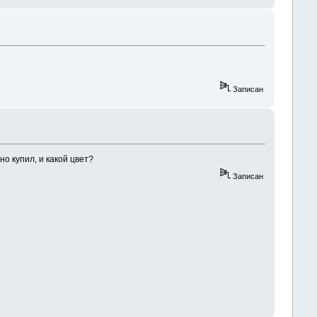
Записан
о купил, и какой цвет?
Записан