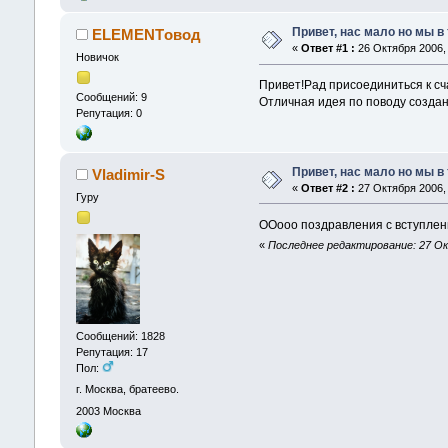
Привет, нас мало но мы в
ELEMENTовод
«
Ответ #1 :
26 Октября 2006, 
Новичок
Привет!Рад присоединиться к с
Сообщений: 9
Отличная идея по поводу созда
Репутация: 0
Привет, нас мало но мы в
Vladimir-S
«
Ответ #2 :
27 Октября 2006, 
Гуру
ООооо поздравления с вступление
«
Последнее редактирование: 27 Ок
Сообщений: 1828
Репутация: 17
Пол:
г. Москва, братеево.
2003
Москва