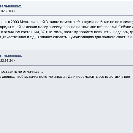
 тельняшках.
16:55:03 »
илась в 2003.Мечтали о ней 3 года(с момента её выпуска,но было не по карм
лориды.с ней заказали массу аксессуаров, но на таможне всё спёрли! Сейчас 
в отличном состоянии, 37 тыс. миль, поэтому проблем пока нет и ,надеюсь,
,качественная и т.д.)В планах-сделать шумоизоляцию для полного счастья и 
 тельняшках.
23:36:34 »
поставить не отличишь....
дверях, чтоб музычка почётче играла.. Да и перекрасить все пластики в цвет,