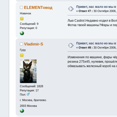
Привет, нас мало но мы в
ELEMENTовод
«
Ответ #7 :
30 Октября 2006, 
Новичок
Лью Castrol.Недавно ездил в Во
Сообщений: 9
Фотка твоей машины?Фары и пер
Репутация: 0
Привет, нас мало но мы в
Vladimir-S
«
Ответ #8 :
30 Октября 2006, 
Гуру
Изменения по машине, фары чёрн
резина 275x45, нулевик, прошёл
обмазывать железный короб на к
Сообщений: 1828
Репутация: 17
Пол:
г. Москва, братеево.
2003
Москва