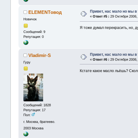
Привет, нас мало но мы в
ELEMENTовод
«
Ответ #5 :
29 Октября 2006, 
Новичок
Я тоже думал перекрасить, но, д
Сообщений: 9
Репутация: 0
Привет, нас мало но мы в
Vladimir-S
«
Ответ #6 :
29 Октября 2006, 
Гуру
Кстате какое масло льёшь? Скол
Сообщений: 1828
Репутация: 17
Пол:
г. Москва, братеево.
2003
Москва