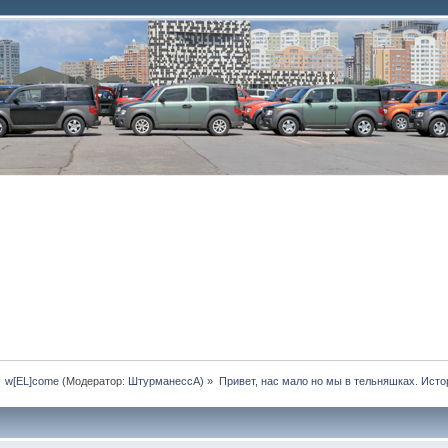
»
w[EL]come
(Модератор:
ШтурманессА
) »
Привет, нас мало но мы в тельняшках. Истор