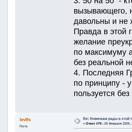
3. 50 на 50 - к
вызывающего, 
давольны и не 
Правда в этой 
желание преукр
по максимуму а
без реальной н
4. Последняя Г
по принципу - 
пользуется без
Re: Новичкам рады в этой 
levlfs
«
Ответ #79 :
05 Февраля 2009, 
Гость