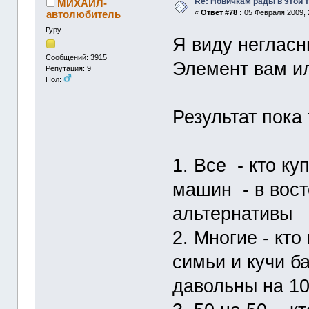
Re: Новичкам рады в этой 
МИХАИЛ-
автолюбитель
«
Ответ #78 :
05 Февраля 2009, 
Гуру
Я виду негласн
Сообщений: 3915
Элемент вам ил
Репутация: 9
Пол:
Результат пока
1. Все - кто к
машин - в вост
альтернативы
2. Многие - кт
симьи и кучи ба
давольны на 1