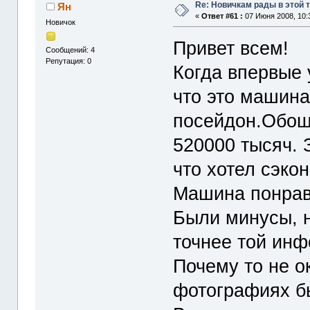
Re: Новичкам рады в этой 
Ян
«
Ответ #61 :
07 Июня 2008, 10:
Новичок
Привет всем!
Сообщений: 4
Репутация: 0
Когда впервые 
что это машина
посейдон.Обош
520000 тысяч. 
что хотел сэко
Машина понрав
Были минусы, н
точнее той ин
Почему то не о
фотографиях б