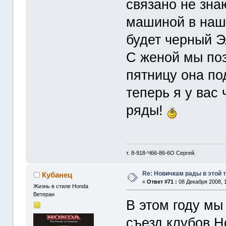
связано не зна
машиной в наш
будет черный Э
С женой мы поз
пятницу она по
теперь я у вас 
ряды!
т. 8-918-Ч66-86-6O Сергей.
Re: Новичкам рады в этой 
Кубанец
«
Ответ #71 :
08 Декабря 2008, 1
Жизнь в стиле Honda
Ветеран
В этом году мы
съезд клубов H