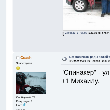
2465821_1_full.jpg
(127.02 кБ, 575x4
Re: Новичкам рады в этой 
Coach
«
Ответ #69 :
10 Ноября 2008, 0
Завсегдатай
"Спинакер" - ул
+1 Михаилу.
Сообщений: 79
Репутация: 1
Пол: