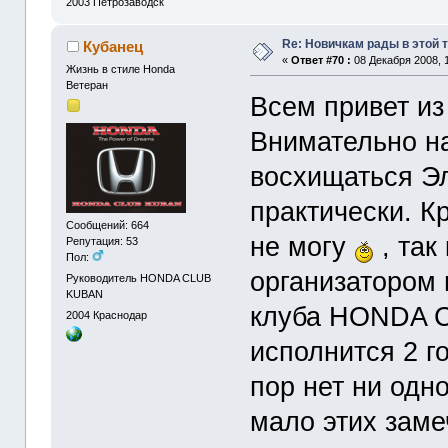
2003
Петрозаводск
Re: Новичкам рады в этой 
Кубанец
«
Ответ #70 :
08 Декабря 2008, 1
Жизнь в стиле Honda
Ветеран
Всем привет из
Внимательно н
восхищаться Э
практически. 
Сообщений: 664
не могу
, так
Репутация: 53
Пол:
организатором 
Руководитель HONDA CLUB
KUBAN
клуба HONDA C
2004
Краснодар
исполнится 2 г
пор нет ни одн
мало этих заме