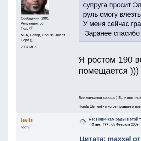
супруга просит Эл
руль смогу влезть
Сообщений: 1901
У меня сейчас гр
Репутация: 56
Пол:
Заранее спасибо 
МСК, Север, Oранж Сансет
Перл )))
2004
МСК
Я ростом 190 в
помещается )))
Все кончается хорошо ) Если все плохо
Honda Element - многое прощает и по
Re: Новичкам рады в этой 
levlfs
«
Ответ #77 :
05 Февраля 2009, 
Гость
Цитата: maxxel от