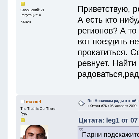
Приветствую, р
Сообщений: 21
Репутация: 0
А есть кто ниб
Казань
регионов? А то
вот поездить н
прокатиться. С
ревнует. Найти
радоваться,ра
Re: Новичкам рады в этой 
maxxel
«
Ответ #76 :
05 Февраля 2009, 
The Truth is Out There
Гуру
Цитата: leg1 от 07
Парни подскажите 