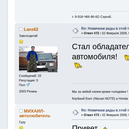
т. 8-918-Ч66-86-6O Сергей.
Re: Новичкам рады в этой 
Lans62
«
Ответ #72 :
02 Февраля 2009, 
Завсегдатай
Стал обладател
автомобиля!
Сообщений: 33
Репутация: 0
Пол:
2003
Рязань
Мы за любой хипеж кроме голодовки !
Клубный Енот (Nissan NOTE) и Honda
Re: Новичкам рады в этой 
МИХАИЛ-
автолюбитель
«
Ответ #73 :
02 Февраля 2009, 
Гуру
Привет