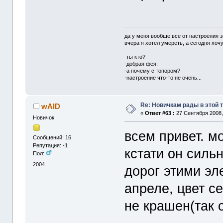
да у меня вообще все от настроения з
вчера я хотел умереть, а сегодня хо
-ты кто?
-добрая фея.
-а почему с топором?
-настроение что-то не очень...
Re: Новичкам рады в этой 
wAlD
«
Ответ #63 :
27 Сентября 2008,
Новичок
всем привет. м
Сообщений: 16
Репутация: -1
кстати он силь
Пол:
2004
дорог этими эл
апреле, цвет с
не крашен(так 