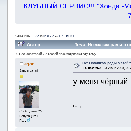
КЛУБНЫЙ СЕРВИС!!! "Хонда -Маст
Страницы:
1
2
3
[
4
]
5
6
7
8
...
113
Вниз
Автор
Тема: Новичкам рады в эт
0 Пользователей и 2 Гостей просматривают эту тему.
Re: Новичкам рады в этой 
egor
«
Ответ #60 :
03 Июня 2008, 20:
Завсегдатай
у меня чёрный
Питер
Сообщений: 25
Репутация: 1
Пол: