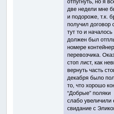
отпугнуть, но я в
две недели мне б
и подороже, т.к. 
получил договор 
тут то и началос
должен был отплы
номере контейнера
перевозчика. Ока
стоп лист, как н
вернуть часть ст
декабря было пол
то, что хорошо ко
“Добрые” поляки 
слабо увеличили 
свидание с Элико