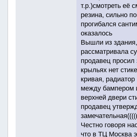
т.р.)смотреть её
резина, сильно п
прогибался сантим
оказалось
Вышли из здания,
рассматривала су
продавец просил за не
крыльях нет стик
кривая, радиатор
между бампером и
верхней двери ст
продавец утвержд
замечательная(((((
Честно говоря на
что в ТЦ Москва э