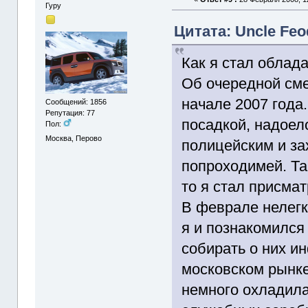
Гуру
Цитата: Uncle Feo
Как я стал облад
Об очередной см
начале 2007 года.
Сообщений: 1856
Репутация: 77
посадкой, надоел
Пол:
Москва, Перово
полицейским и зах
попроходимей. Та
то я стал присматр
В феврале нелегк
я и познакомился
собирать о них и
московском рынк
немного охладила