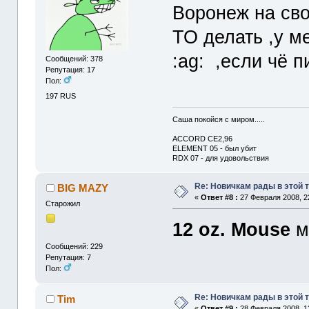
Воронеж на св
ТО делать ,у м
:ag: ,если чё 
Сообщений: 378
Репутация: 17
Пол:
197 RUS
Саша покойся с миром.....
ACCORD CE2,96
ELEMENT 05 - был убит
RDX 07 - для удовольствия
Re: Новичкам рады в этой 
BIG MAZY
«
Ответ #8 :
27 Февраля 2008, 2
Старожил
12 oz. Mouse
м
Сообщений: 229
Репутация: 7
Пол:
Re: Новичкам рады в этой 
Tim
«
Ответ #9 :
28 Февраля 2008, 1