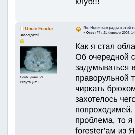
клуб!!!
Re: Новичкам рады в этой т
Uncle Feodor
«
Ответ #4 :
21 Февраля 2008, 14
Завсегдатай
Как я стал обл
Об очередной 
задумываться в
праворульной т
Сообщений: 29
Репутация: 1
чиркать брюхо
захотелось чег
попроходимей. 
проблема, то я 
forester’ам из