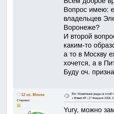
Всем доброе вр
Вопрос имею: 
владельцев Эле
Воронеже?
И второй вопро
каким-то образ
а то в Москву 
хочется, а в Пи
Буду оч. призн
Re: Новичкам рады в этой 
12 oz. Mouse
«
Ответ #7 :
27 Февраля 2008, 2
Старожил
Yury, можно зам