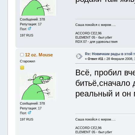
Сообщений: 378
Репутация: 17
Саша покойся с миром.....
Пол:
ACCORD CE2,96
197 RUS
ELEMENT 05 - был убит
RDX 07 - для удовольствия
Re: Новичкам рады в этой 
12 oz. Mouse
«
Ответ #11 :
28 Февраля 2008, 1
Старожил
Всё, пробил вч
битьё,сначало 
реальный и он 
Сообщений: 378
Репутация: 17
Пол:
Саша покойся с миром.....
197 RUS
ACCORD CE2,96
ELEMENT 05 - был убит