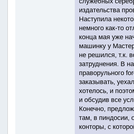
служебных сереб
издательства про
Наступила некото
немного как-то от
конца мая уже на
машинку у Мастер
не решился, т.к.
затруднения. В н
праворульного for
заказывать, уеха
хотелось, и поэт
и обсудив все усл
Конечно, предлож
там, в пиндосии,
конторы, с котор