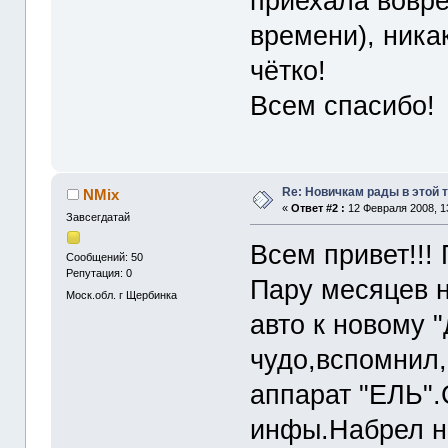
приехала вовре
времени), никак
чётко!
Всем спасибо!
Re: Новичкам рады в этой 
NMix
«
Ответ #2 :
12 Февраля 2008, 1
Завсегдатай
Всем привет!!!
Сообщений: 50
Репутация: 0
Пару месяцев 
Моск.обл. г Щербинка
авто к новому 
чудо,вспомнил,
аппарат "ЕЛЬ".
инфы.Набрел н