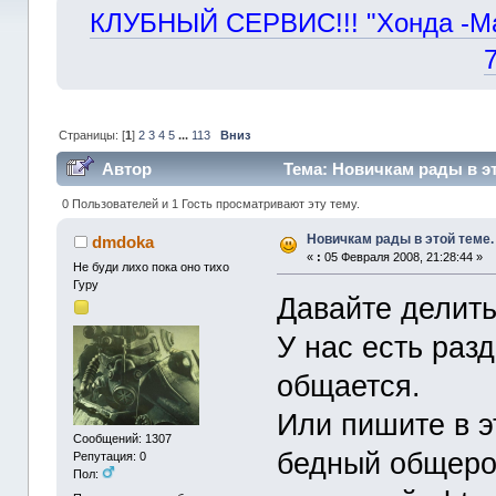
КЛУБНЫЙ СЕРВИС!!! "Хонда -Маст
Страницы: [
1
]
2
3
4
5
...
113
Вниз
Автор
Тема: Новичкам рады в эт
0 Пользователей и 1 Гость просматривают эту тему.
Новичкам рады в этой теме.
dmdoka
«
:
05 Февраля 2008, 21:28:44 »
Не буди лихо пока оно тихо
Гуру
Давайте делить
У нас есть раз
общается.
Или пишите в э
Сообщений: 1307
бедный общеро
Репутация: 0
Пол: