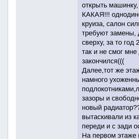
открыть машинку,
КАКАЯ!!! однодин
круиза, салон си
требуют замены, 
сверху, за то год
так и не смог мне
закончился(((
Далее,тот же этаж
намного ухоженны
подлокотниками,
зазоры и свобод
новый радиатор??
вытаскивали из ка
переди и с зади о
На первом этаже 