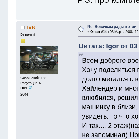
Re: Новичкам рады в этой 
TVB
«
Ответ #14 :
03 Марта 2008, 10:
Бывалый
Цитата: Igor от 03
Всем доброго вре
Хочу поделиться п
долго метался с 
Сообщений: 188
Репутация: 5
Хайлендер и много
Пол:
2004
влюбился, решил 
машинку в близи,
увидеть, то что хо
И так.... 2 этаж(
не запоминал) Hon