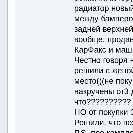
радиатор новый
между бамперо
задней верхней
вообще, продав
КарФакс и маши
Честно говоря 
решили с женой
место(((не пок
накручены от3 
что??????????
НО от покупки Э
Решили, что во
P.S. про компл