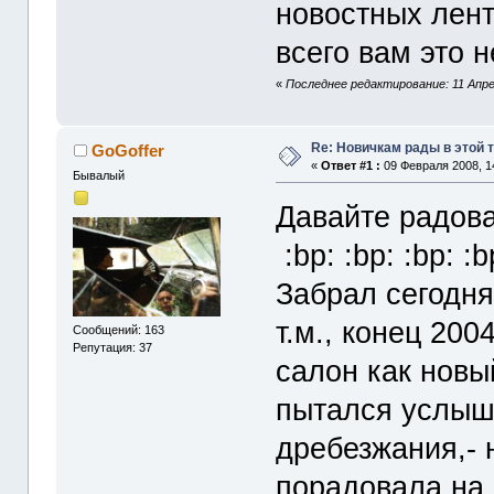
новостных лент.
всего вам это н
«
Последнее редактирование: 11 Апре
Re: Новичкам рады в этой 
GoGoffer
«
Ответ #1 :
09 Февраля 2008, 1
Бывалый
Давайте радова
:bp: :bp: :bp: :b
Забрал сегодня
т.м., конец 200
Сообщений: 163
Репутация: 37
салон как новы
пытался услыша
дребезжания,- 
порадовала на 