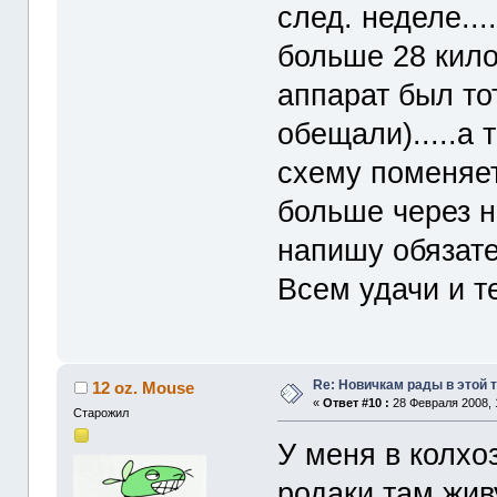
след. неделе...
больше 28 килоб
аппарат был то
обещали).....а 
схему поменяет 
больше через не
напишу обязате
Всем удачи и т
Re: Новичкам рады в этой 
12 oz. Mouse
«
Ответ #10 :
28 Февраля 2008, 
Старожил
У меня в колхо
родаки там жив