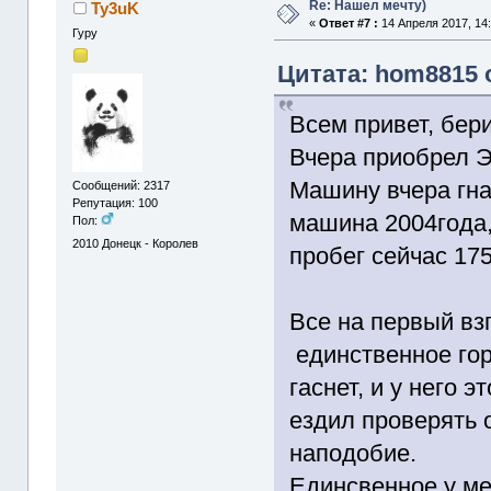
Re: Нашел мечту)
Ty3uK
«
Ответ #7 :
14 Апреля 2017, 14:
Гуру
Цитата: hom8815 о
Всем привет, бери
Вчера приобрел Эл
Машину вчера гна
Сообщений: 2317
Репутация: 100
машина 2004года,
Пол:
2010
Донецк - Королев
пробег сейчас 17
Все на первый вз
единственное гори
гаснет, и у него 
ездил проверять 
наподобие.
Единсвенное у мен