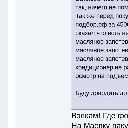
так, ничего не по
Так же перед пок
подбор.рф за 450
сказал что есть 
масляное запоте
масляное запоте
масляное запотев
кондиционер не р
осмотр на подъем
Буду доводить до
Вэлкам! Где фо
На Маевку паку