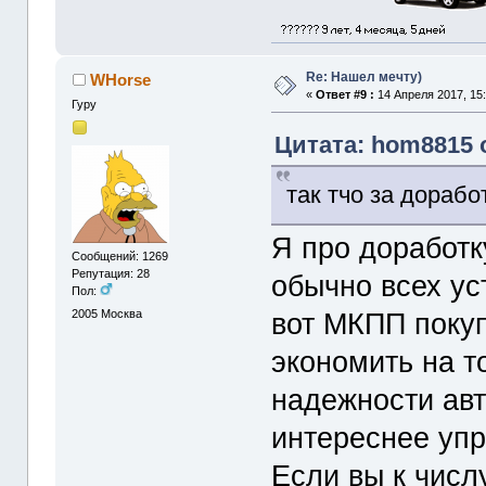
Re: Нашел мечту)
WHorse
«
Ответ #9 :
14 Апреля 2017, 15:
Гуру
Цитата: hom8815 о
так тчо за дорабо
Я про доработ
Сообщений: 1269
Репутация: 28
обычно всех ус
Пол:
2005
Москва
вот МКПП поку
экономить на т
надежности авт
интереснее упр
Если вы к числ