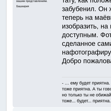
тату, как поло
вашим представлениям.
Башкирия
забубенил. Он 
теперь на маёв
изобразить, на
доступным. Фо
сделанное сами
нафотографирую
Добро пожалов
- … ему будет приятна.
тоже приятна. А ты гов
но только ты не обижайс
тоже... будет... приятна. 