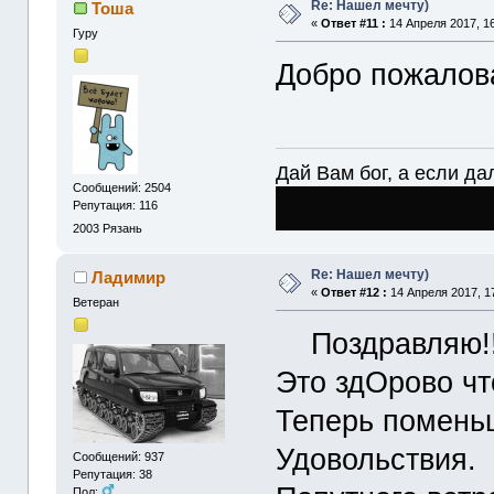
Re: Нашел мечту)
Тоша
«
Ответ #11 :
14 Апреля 2017, 16
Гуру
Добро пожалов
Дай Вам бог, а если дал
Сообщений: 2504
Репутация: 116
2003
Рязань
Re: Нашел мечту)
Ладимир
«
Ответ #12 :
14 Апреля 2017, 17
Ветеран
Поздравляю!!
Это здОрово что
Теперь помень
Удовольствия.
Сообщений: 937
Репутация: 38
Пол: