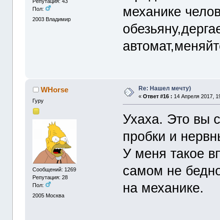
Репутация: 43
механике челов
Пол:
2003
Владимир
обезьяну,дерга
автомат,меняйт
Re: Нашел мечту)
WHorse
«
Ответ #16 :
14 Апреля 2017, 19
Гуру
Ухаха. Это вы 
пробки и нерв
У меня такое в
самом не бедно
Сообщений: 1269
Репутация: 28
на механике.
Пол:
2005
Москва