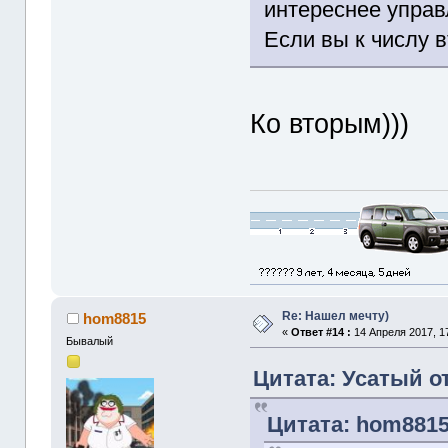
интереснее управл
Если вы к числу в
Ко вторым)))
Re: Нашел мечту)
hom8815
«
Ответ #14 :
14 Апреля 2017, 17
Бывалый
Цитата: Усатый от
Цитата: hom8815 