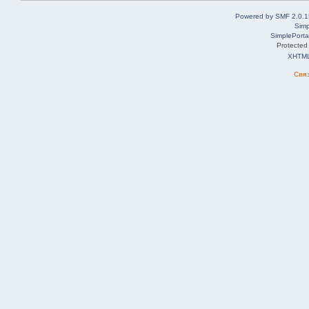
Powered by SMF 2.0.1
Simp
SimplePorta
Protected
XHTM
Свя