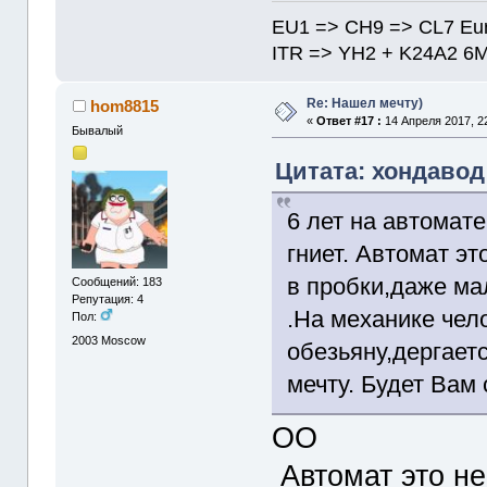
EU1 => CH9 => CL7 Eu
ITR => YH2 + K24A2 6
Re: Нашел мечту)
hom8815
«
Ответ #17 :
14 Апреля 2017, 22
Бывалый
Цитата: хондавод 
6 лет на автомате
гниет. Автомат э
в пробки,даже ма
Сообщений: 183
Репутация: 4
.На механике чел
Пол:
2003
Moscow
обезьяну,дергает
мечту. Будет Вам 
ОО
Автомат это не 