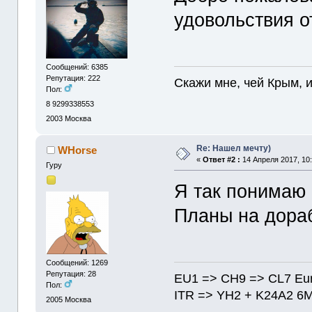
удовольствия о
Сообщений: 6385
Репутация: 222
Скажи мне, чей Крым, и 
Пол:
8 9299338553
2003
Москва
Re: Нашел мечту)
WHorse
«
Ответ #2 :
14 Апреля 2017, 10:
Гуру
Я так понимаю
Планы на дора
Сообщений: 1269
Репутация: 28
EU1 => CH9 => CL7 Eu
Пол:
ITR => YH2 + K24A2 6
2005
Москва