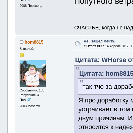
Попутного ветр
2008
Портленд
СЧАСТЬЕ, когда не надо
Re: Нашел мечту)
hom8815
«
Ответ #13 :
14 Апреля 2017, 17
Бывалый
Цитата: WHorse от
Цитата: hom8815 
так тчо за дора
Сообщений: 183
Репутация: 4
Я про доработку 
Пол:
2003
Moscow
устраивает в том
двум причинам. И
относится к наде