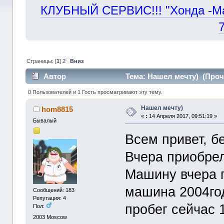
КЛУБНЫЙ СЕРВИС!!! "Хонда -Маст
Страницы: [
1
]
2
Вниз
Автор
Тема: Нашел мечту) (Прочи
0 Пользователей и 1 Гость просматривают эту тему.
Нашел мечту)
hom8815
«
:
14 Апреля 2017, 09:51:19 »
Бывалый
Всем привет, б
Вчера приобрел
Машину вчера г
машина 2004год
Сообщений: 183
Репутация: 4
пробег сейчас 
Пол:
2003
Moscow