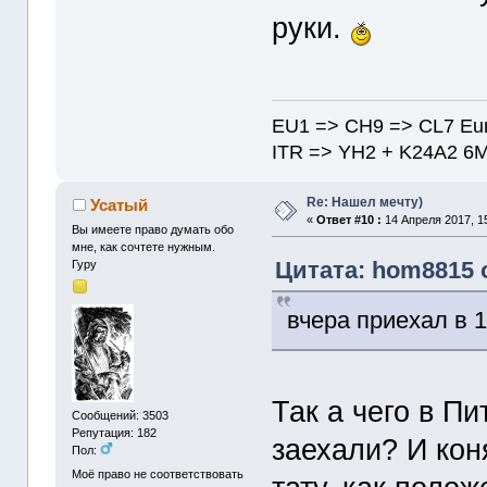
руки.
EU1 => CH9 => CL7 Eu
ITR => YH2 + K24A2 6
Re: Нашел мечту)
Усатый
«
Ответ #10 :
14 Апреля 2017, 15
Вы имеете право думать обо
мне, как сочтете нужным.
Цитата: hom8815 о
Гуру
вчера приехал в 1
Так а чего в П
Сообщений: 3503
Репутация: 182
заехали? И кон
Пол:
Моё право не соответствовать