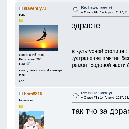
Re: Нашел мечту)
slaventiy71
«
Ответ #4 :
14 Апреля 2017, 13:
Гуру
здрасте
в культурной столице :
Сообщений: 4991
,устранение вмятин без
Репутация: 204
ремонт ходовой части 
Пол:
культурная столица! в натуре
мля!
спб
Re: Нашел мечту)
hom8815
«
Ответ #5 :
14 Апреля 2017, 13:
Бывалый
так тчо за дор