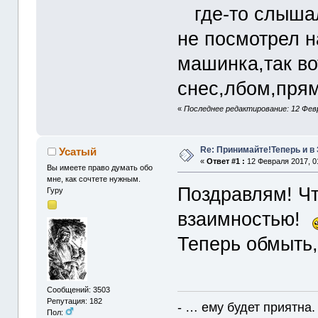
где-то слышал,
не посмотрел н
машинка,так во
снес,лбом,прям
«
Последнее редактирование: 12 Февр
Re: Принимайте!Теперь и в
Усатый
«
Ответ #1 :
12 Февраля 2017, 0
Вы имеете право думать обо
мне, как сочтете нужным.
Поздравлям! Ч
Гуру
взаимностью!
Теперь обмыть,
Сообщений: 3503
Репутация: 182
- … ему будет приятна.
Пол: