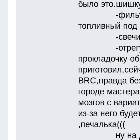
было это.шишку
-фильтр воз
топливный под
-свечи,ден
-отрегулир
прокладочку об
приготовил,сей
BRC,правда бе
городе мастера
мозгов с вариа
из-за него буде
,печалька(((
ну на данны