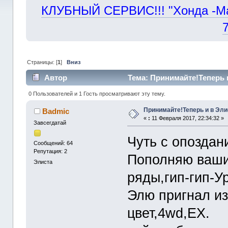
КЛУБНЫЙ СЕРВИС!!! "Хонда -Маст
Страницы: [
1
]
Вниз
Автор
Тема: Принимайте!Теперь и
0 Пользователей и 1 Гость просматривают эту тему.
Принимайте!Теперь и в Эли
Badmic
«
:
11 Февраля 2017, 22:34:32 »
Завсегдатай
Чуть с опоздан
Сообщений: 64
Репутация: 2
Пополняю ваши
Элиста
ряды,гип-гип-Ур
Элю пригнал из
цвет,4wd,EX.