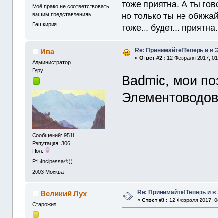
тоже приятна. А ты гов
Моё право не соответствовать
вашим представлениям.
но только ты не обижайс
Башкирия
тоже... будет... приятна. 
Re: Принимайте!Теперь и в 
Ива
«
Ответ #2 :
12 Февраля 2017, 01
Администрaтор
Гуру
Badmic, мои по
Элементоводо
Сообщений: 9511
Репутация: 306
Пол:
PrЫncipessa♔))
2003
Москва
Re: Принимайте!Теперь и в
Великий Лух
«
Ответ #3 :
12 Февраля 2017, 0
Старожил