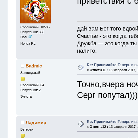
приветствия с 
Сообщений: 10535
Дай вам Бог того вдвой
Репутация: 350
Счастье - это когда теб
Пол:
Дружба — это когда ты 
Honda RL
налито.
Re: Принимайте!Теперь и в
Badmic
«
Ответ #11 :
13 Февраля 2017, 1
Завсегдатай
Точно,вчера но
Сообщений: 64
Репутация: 2
Серг попутал)))
Элиста
Re: Принимайте!Теперь и в
Ладимир
«
Ответ #12 :
13 Февраля 2017, 
Ветеран