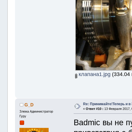
клапана1.jpg
(334.04 
Re: Принимайте!Теперь и в
G_D
«
Ответ #10 :
13 Февраля 2017, 
Злюка Администратор
Гуру
Badmic вы не п