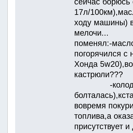
сейчас борюсь 
17л/100км),мас
ходу машины) в
мелочи...
поменял:-масло
погорячился с 
Хонда 5w20),в
кастрюли???
-колодки за
болталась),кст
вовремя покур
топлива,а оказ
присутствует и 