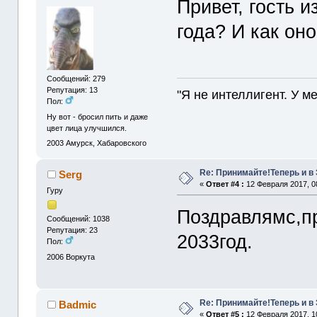
Привет, гость и
года? И как он
Сообщений: 279
Репутация: 13
"Я не интеллигент. У м
Пол:
Ну вот - бросил пить и даже
цвет лица улучшился.
2003
Амурск, Хабаровского
Re: Принимайте!Теперь и в
Serg
«
Ответ #4 :
12 Февраля 2017, 0
Гуру
Поздравлямс,п
Сообщений: 1038
Репутация: 23
2033год.
Пол:
2006
Воркута
Re: Принимайте!Теперь и в
Badmic
«
Ответ #5 :
12 Февраля 2017, 1