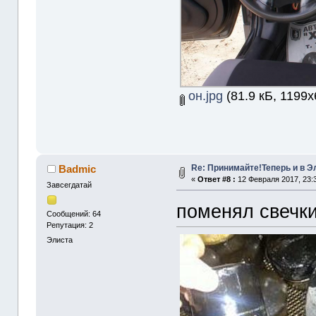
он.jpg
(81.9 кБ, 1199x
Re: Принимайте!Теперь и в Э
Badmic
«
Ответ #8 :
12 Февраля 2017, 23:3
Завсегдатай
поменял свечк
Сообщений: 64
Репутация: 2
Элиста