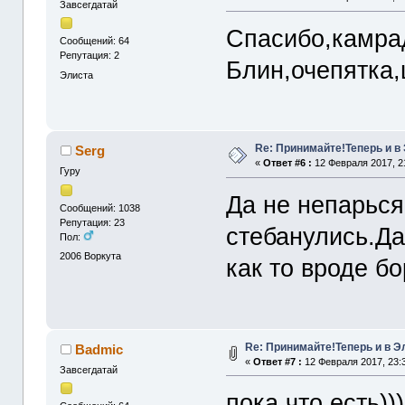
Завсегдатай
Спасибо,камра
Сообщений: 64
Репутация: 2
Блин,очепятка
Элиста
Re: Принимайте!Теперь и в
Serg
«
Ответ #6 :
12 Февраля 2017, 2
Гуру
Да не непарься
Сообщений: 1038
Репутация: 23
стебанулись.Да
Пол:
2006
Воркута
как то вроде бо
Re: Принимайте!Теперь и в Э
Badmic
«
Ответ #7 :
12 Февраля 2017, 23:3
Завсегдатай
пока что есть)))