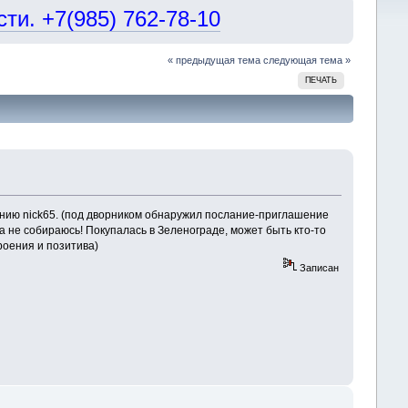
и. +7(985) 762-78-10
« предыдущая тема
следующая тема »
ПЕЧАТЬ
шению nick65. (под дворником обнаружил послание-приглашение
ка не собираюсь! Покупалась в Зеленограде, может быть кто-то
астроения и позитива)
Записан