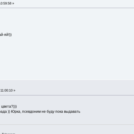
0:59:58 »
ай-яй!))
11:00:10 »
 цвета?)))
ада )) Юрка, псевдоним не буду пока выдавать