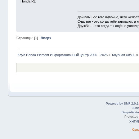
Honda RL
Дай вам Бог того вдвойне, чего желае
Счастье - это когда тебе завидуют, а н
Дружба — это когда ты ещё не успел р
Страницы: [
1
]
Вверх
Клуб Honda Element Информационный центр 2006 - 2025
»
Клубная жизнь
»
Powered by SMF 2.0.1
Simp
SimplePorta
Protected
XHTM
Свя