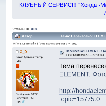
КЛУБНЫЙ СЕРВИС!!! "Хонда -Маст
Страницы: [
1
]
Вниз
Автор
Тема: Перенесено: ELEMEN
0 Пользователей и 1 Гость просматривают эту тему.
Перенесено: ELEMENT EX (4
G_D
«
:
09 Сентября 2016, 20:48:36 »
Злюка Администратор
Гуру
Тема перенесе
ELEMENT. Фото
http://hondaele
Сообщений: 10535
topic=15775.0
Репутация: 350
Пол: