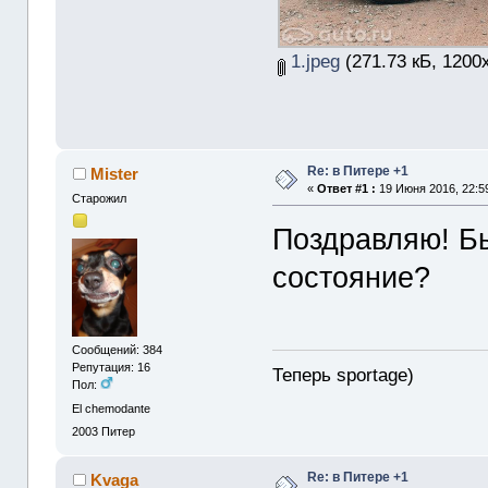
1.jpeg
(271.73 кБ, 1200
Re: в Питере +1
Mister
«
Ответ #1 :
19 Июня 2016, 22:5
Старожил
Поздравляю! Б
состояние?
Сообщений: 384
Репутация: 16
Теперь sportage)
Пол:
El chemodante
2003
Питер
Re: в Питере +1
Kvaga