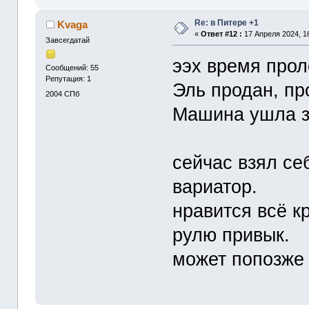
Re: в Питере +1
Kvaga
«
Ответ #12 :
17 Апреля 2024, 16
Завсегдатай
ээх время прол
Сообщений: 55
Репутация: 1
Эль продан, пр
2004
СПб
Машина ушла з
сейчас взял себ
вариатор.
нравится всё к
рулю привык.
может попозже 