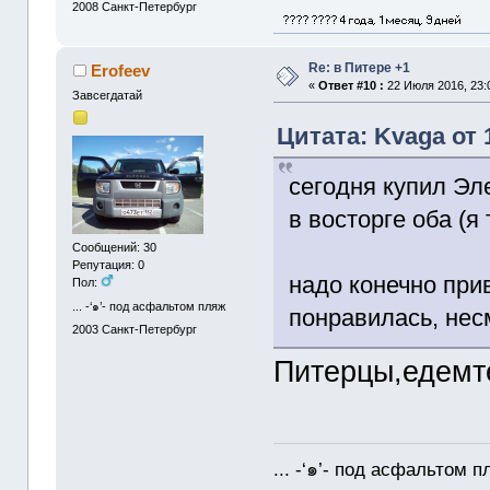
2008
Санкт-Петербург
Re: в Питере +1
Erofeev
«
Ответ #10 :
22 Июля 2016, 23:
Завсегдатай
Цитата: Kvaga от 
сегодня купил Эл
в восторге оба (я 
Сообщений: 30
Репутация: 0
надо конечно при
Пол:
... -‘๑’- под асфальтом пляж
понравилась, нес
2003
Санкт-Петербург
Питерцы,едемте
... -‘๑’- под асфальтом п