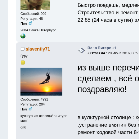
Быстро поедешь, медлен
Строительство и ремонт.
Сообщений: 999
22 85 (24 часа в сутки) 
Репутация: 48
Пол:
2004
Санкт-Петербург
Re: в Питере +1
slaventiy71
«
Ответ #4 :
20 Июня 2016, 06:5
Гуру
из выше перечи
сделаем , всё 
поздравляю!
Сообщений: 4991
Репутация: 204
Пол:
культурная столица! в натуре
в культурной столице : 
мля!
,устранение вмятин без 
спб
ремонт ходовой части 8-