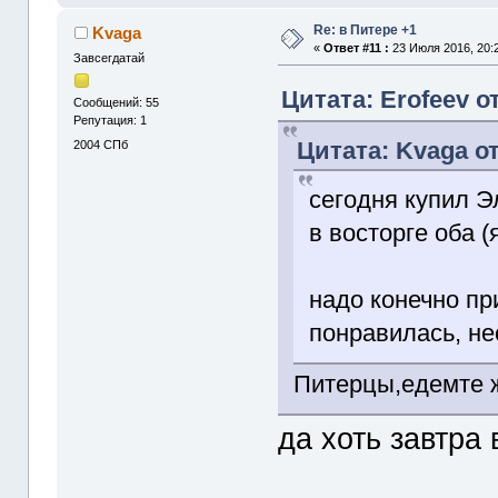
Re: в Питере +1
Kvaga
«
Ответ #11 :
23 Июля 2016, 20:2
Завсегдатай
Цитата: Erofeev о
Сообщений: 55
Репутация: 1
Цитата: Kvaga от
2004
СПб
сегодня купил Э
в восторге оба (
надо конечно пр
понравилась, не
Питерцы,едемте ж
да хоть завтра