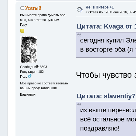
Re: в Питере +1
Усатый
«
Ответ #5 :
20 Июня 2016, 09:4
Вы имеете право думать обо
мне, как сочтете нужным.
Цитата: Kvaga от 
Гуру
сегодня купил Эл
в восторге оба (я 
Сообщений: 3503
Репутация: 182
Чтобы чувство 
Пол:
Моё право не соответствовать
вашим представлениям.
Цитата: slaventiy7
Башкирия
из выше перечисл
всё остальное мо
поздравляю!