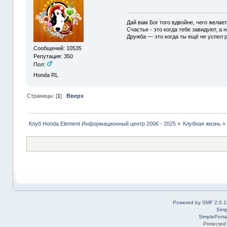
Дай вам Бог того вдвойне, чего желае
Счастье - это когда тебе завидуют, а н
Дружба — это когда ты ещё не успел р
Сообщений: 10535
Репутация: 350
Пол:
Honda RL
Страницы: [
1
]
Вверх
Клуб Honda Element Информационный центр 2006 - 2025
»
Клубная жизнь
»
Powered by SMF 2.0.1
Simp
SimplePorta
Protected