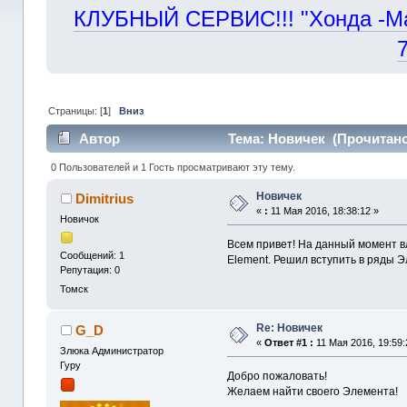
КЛУБНЫЙ СЕРВИС!!! "Хонда -Маст
Страницы: [
1
]
Вниз
Автор
Тема: Новичек (Прочитано
0 Пользователей и 1 Гость просматривают эту тему.
Новичек
Dimitrius
«
:
11 Мая 2016, 18:38:12 »
Новичок
Всем привет! На данный момент в
Сообщений: 1
Element. Решил вступить в ряды 
Репутация: 0
Томск
Re: Новичек
G_D
«
Ответ #1 :
11 Мая 2016, 19:59:
Злюка Администратор
Гуру
Добро пожаловать!
Желаем найти своего Элемента!