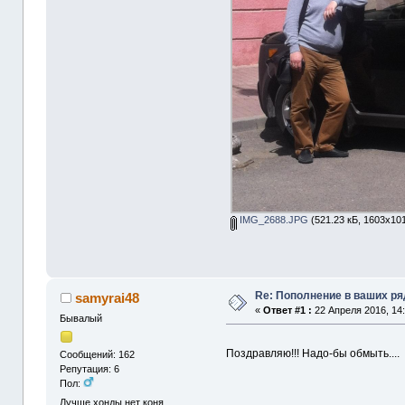
IMG_2688.JPG
(521.23 кБ, 1603x10
Re: Пополнение в ваших р
samyrai48
«
Ответ #1 :
22 Апреля 2016, 14:
Бывалый
Поздравляю!!! Надо-бы обмыть....
Сообщений: 162
Репутация: 6
Пол:
Лучше хонды нет коня,