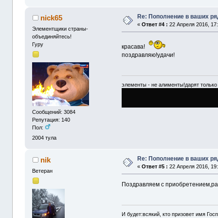
Re: Пополнение в ваших р
nick65
«
Ответ #4 :
22 Апреля 2016, 17:
Элементщики страны-
объединяйтесь!
Гуру
красава!
поздравляю!удачи!
элементы - не алименты!дарят только 
Сообщений: 3084
Репутация: 140
Пол:
2004
тула
Re: Пополнение в ваших р
nik
«
Ответ #5 :
22 Апреля 2016, 19:
Ветеран
Поздравляем с приобретением,ра
И будет:всякий, кто призовет имя Госп