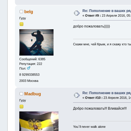
Re: Пополнение в ваших р
belg
«
Ответ #9 :
23 Апреля 2016, 05:
Гуру
добро пожаловать)))))
Скажи мне, чей Крым, и я скажу кто ты.
Сообщений: 6385
Репутация: 222
Пол:
8 9299338553
2003
Москва
Re: Пополнение в ваших р
Madbug
«
Ответ #10 :
23 Апреля 2016, 14
Гуру
Добро пожаловать!!! Вливайся!!!
You`ll never walk alone