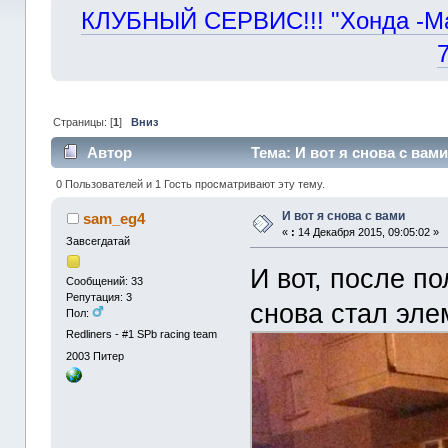
КЛУБНЫЙ СЕРВИС!!! "Хонда -Маст
Страницы: [
1
]
Вниз
Автор
Тема: И вот я снова с вам
0 Пользователей и 1 Гость просматривают эту тему.
И вот я снова с вами
sam_eg4
«
:
14 Декабря 2015, 09:05:02 »
Завсегдатай
И вот, после п
Сообщений: 33
Репутация: 3
снова стал эл
Пол:
Redliners - #1 SPb racing team
2003
Питер