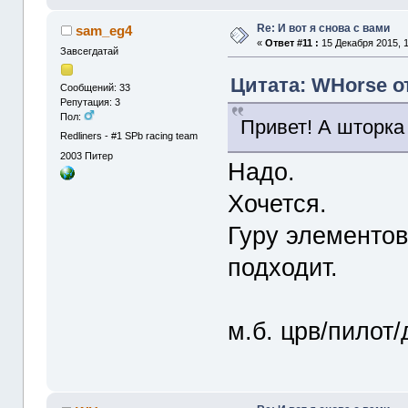
Re: И вот я снова с вами
sam_eg4
«
Ответ #11 :
15 Декабря 2015, 1
Завсегдатай
Цитата: WHorse от
Сообщений: 33
Репутация: 3
Пол:
Привет! А шторка
Redliners - #1 SPb racing team
2003
Питер
Надо.
Хочется.
Гуру элементов
подходит.
м.б. црв/пилот/