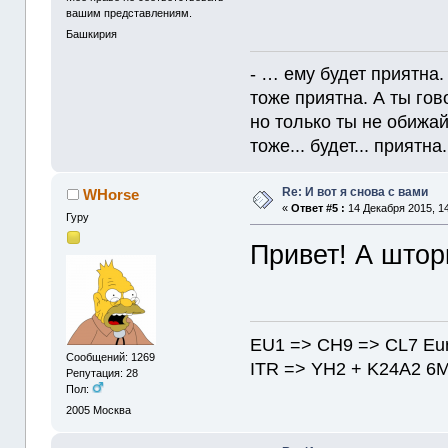
вашим представлениям.
Башкирия
- … ему будет приятна.
тоже приятна. А ты гов
но только ты не обижайс
тоже... будет... приятна. 
Re: И вот я снова с вами
WHorse
«
Ответ #5 :
14 Декабря 2015, 14
Гуру
Привет! А штор
EU1 => CH9 => CL7 Eu
Сообщений: 1269
ITR => YH2 + K24A2 6
Репутация: 28
Пол:
2005
Москва