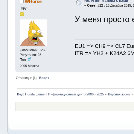
Re: И вот я снова с вами
WHorse
«
Ответ #12 :
15 Декабря 2015, 1
Гуру
У меня просто
EU1 => CH9 => CL7 Eu
Сообщений: 1269
ITR => YH2 + K24A2 6
Репутация: 28
Пол:
2005
Москва
Страницы: [
1
]
Вверх
Клуб Honda Element Информационный центр 2006 - 2025
»
Клубная жизнь
»