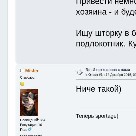
Привести немн
хозяина - и бу
Ищу шторку в 
подлокотник. 
Re: И вот я снова с вами
Mister
«
Ответ #1 :
14 Декабря 2015, 09
Старожил
Ниче такой)
Теперь sportage)
Сообщений: 384
Репутация: 16
Пол:
El chemodante