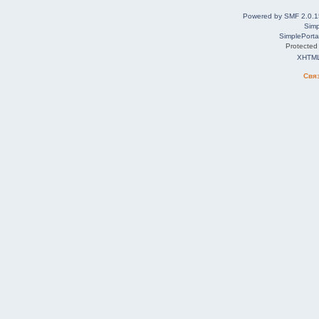
Powered by SMF 2.0.1
Simp
SimplePorta
Protected
XHTM
Свя