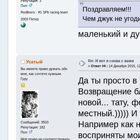
Репутация: 3
Пол:
Поздравляем!!!
Redliners - #1 SPb racing team
Чем джук не угод
2003
Питер
маленький и д
Re: И вот я снова с вами
Усатый
«
Ответ #4 :
14 Декабря 2015, 12
Вы имеете право думать обо
мне, как сочтете нужным.
Да ты просто в 
Гуру
Возвращение бл
новой... тату, 
местный.))))) 
Например как н
Сообщений: 3503
Репутация: 182
восприняты мо
Пол:
Моё право не соответствовать