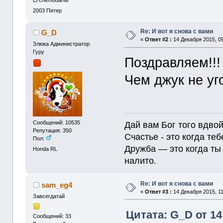
2003
Питер
Re: И вот я снова с вами
G_D
«
Ответ #2 :
14 Декабря 2015, 09
Злюка Администратор
Гуру
Поздравляем!!!
Чем джук не уг
Сообщений: 10535
Дай вам Бог того вдвой
Репутация: 350
Счастье - это когда теб
Пол:
Дружба — это когда ты 
Honda RL
налито.
Re: И вот я снова с вами
sam_eg4
«
Ответ #3 :
14 Декабря 2015, 11
Завсегдатай
Цитата: G_D от 14
Сообщений: 33