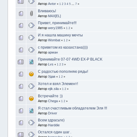
Автор
Avtor
«
1
2
3
4
5
...
7
»
Вливаюсь!
Автор
MAX[EL]
Привет, принимайте!!!
Автор
wery1985
«
1
2
»
И я нашла машину мечты
Автор
Wombat
«
1
2
»
с приветом из казахстана))))
Автор
арман
Принимайте 07-07 4WD EX-P BLACK
Автор
Lvs
«
1
2
3
»
С радостью пополняю ряды!
Автор
Удав
«
1
2
»
Хотел и взял Элемент!
Автор
ejik.sila
«
1
2
»
Встречайте :))
Автор
Chega
«
1
2
»
Я стал счастливым обладателем Эля !!!
Автор
Driver
Всем здрасьте)
Автор
Harddie
Остался один шаг .
Автор
barnaulec