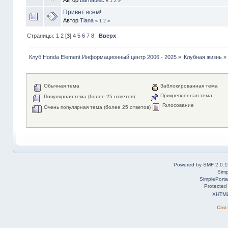
«
1
2
»
Привет всем!
Автор
Tiana
«
1
2
»
Страницы:
1
2
[
3
]
4
5
6
7
8
Вверх
Клуб Honda Element Информационный центр 2006 - 2025
»
Клубная жизнь
»
Обычная тема
Заблокированная тема
Прикрепленная тема
Популярная тема (более 25 ответов)
Голосование
Очень популярная тема (более 25 ответов)
Powered by SMF 2.0.1
Simp
SimplePorta
Protected
XHTM
Свя