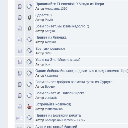
Принимайте ELementoHR-Vвода из Твери
Автор
Александр1310
Здрасте :)
Автор
Pavlik
Всем привет, мы к вам надолго! :)
Автор
Serg1o
Привет из Липецка
Автор
Alex048
Все таки решился
Автор
SPIKE
Ура,я на Эле! Можно к вам?
Автор
boy
Одним бойцом больше, рад влиться в ряды элементЦев)
Автор
kazalmaz
Всем привет доброго времени суток из Сургута!
Автор
Воучик
Всем привет из Новосибирска!
Автор
vurdalak
Встречайте новичков)
Автор
testtestovich
Привет из Болгарии ребята
Автор
Болгарский Element
«
1
2
3
»
Avtor и его новый близкий