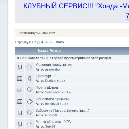
КЛУБНЫЙ СЕРВИС!!! "Хонда -Маст
Приветствуем новичков!
Страницы:
1
2
[
3
]
4
5
6
7
8
Вниз
Тема
/
Автор
0 Пользователей и 7 Гостей просматривают этот раздел.
Узаконил присутствие
Автор
иванwaho
Оренбург +1
Автор
Denhon
«
1
2
»
Почти EL-вод
Автор
Synthraven
«
1
2
»
Обновился в рыжем
Автор
hondovod
«
1
2
»
Забрал из Питера Бегемотика. :)
Автор
lenin959
Мечта сбылась....УРА.
Автор
Setk84