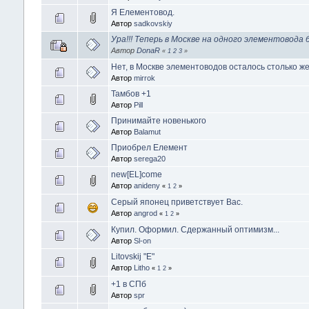
Я Елементовод.
Автор
sadkovskiy
Ура!!! Теперь в Москве на одного элементовода б
Автор
DonaR
«
1
2
3
»
Нет, в Москве элементоводов осталось столько же
Автор
mirrok
Тамбов +1
Автор
Pill
Принимайте новенького
Автор
Balamut
Приобрел Елемент
Автор
serega20
new[EL]come
Автор
anideny
«
1
2
»
Серый японец приветствует Вас.
Автор
angrod
«
1
2
»
Купил. Оформил. Сдержанный оптимизм...
Автор
Sl-on
Litovskij "E"
Автор
Litho
«
1
2
»
+1 в СПб
Автор
spr