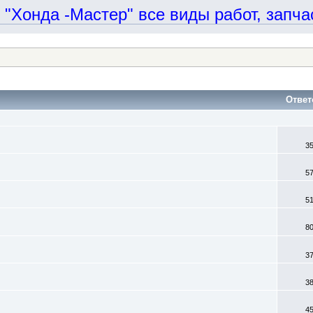
онда -Мастер" все виды работ, запчаст
Ответ
3
5
5
8
3
3
4