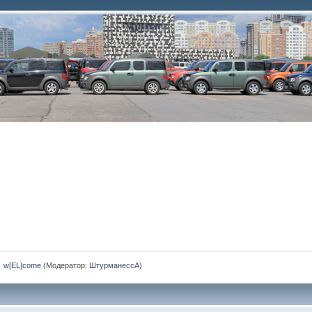
»
w[EL]come
(Модератор:
ШтурманессА
)