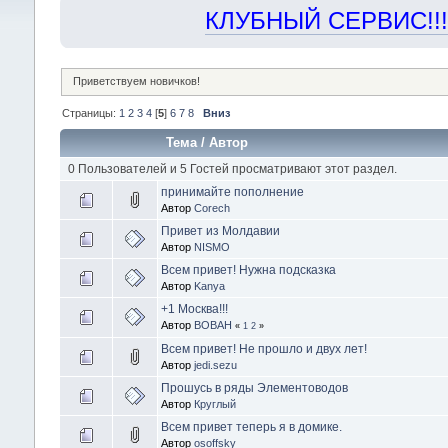
КЛУБНЫЙ СЕРВИС!!! "Х
Приветствуем новичков!
Страницы:
1
2
3
4
[
5
]
6
7
8
Вниз
Тема
/
Автор
0 Пользователей и 5 Гостей просматривают этот раздел.
принимайте пополнение
Автор
Corech
Привет из Молдавии
Автор
NISMO
Всем привет! Нужна подсказка
Автор
Kanya
+1 Москва!!!
Автор
BOBAH
«
1
2
»
Всем привет! Не прошло и двух лет!
Автор
jedi.sezu
Прошусь в ряды Элементоводов
Автор
Круглый
Всем привет теперь я в домике.
Автор
osoffsky