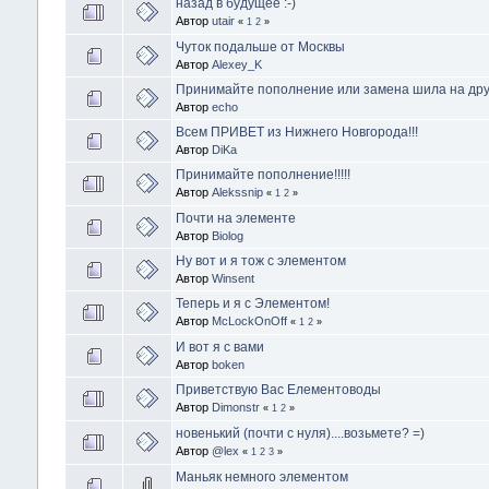
назад в будущее :-)
Автор
utair
«
1
2
»
Чуток подальше от Москвы
Автор
Alexey_K
Принимайте пополнение или замена шила на друг
Автор
echo
Всем ПРИВЕТ из Нижнего Новгорода!!!
Автор
DiKa
Принимайте пополнение!!!!!
Автор
Alekssnip
«
1
2
»
Почти на элементе
Автор
Biolog
Ну вот и я тож с элементом
Автор
Winsent
Теперь и я с Элементом!
Автор
McLockOnOff
«
1
2
»
И вот я с вами
Автор
boken
Приветствую Вас Елементоводы
Автор
Dimonstr
«
1
2
»
новенький (почти с нуля)....возьмете? =)
Автор
@lex
«
1
2
3
»
Маньяк немного элементом