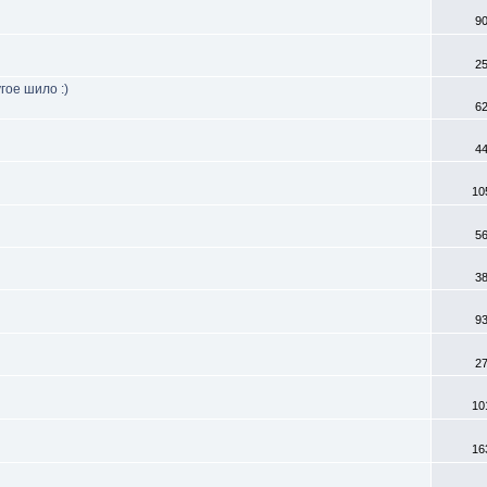
9
2
ое шило :)
6
4
10
5
3
9
2
10
16