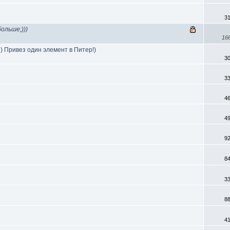
3
ольше;)))
16
) Привез один элемент в Питер!)
3
3
4
4
9
8
3
8
4