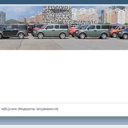
»
w[EL]come
(Модератор:
ШтурманессА
)