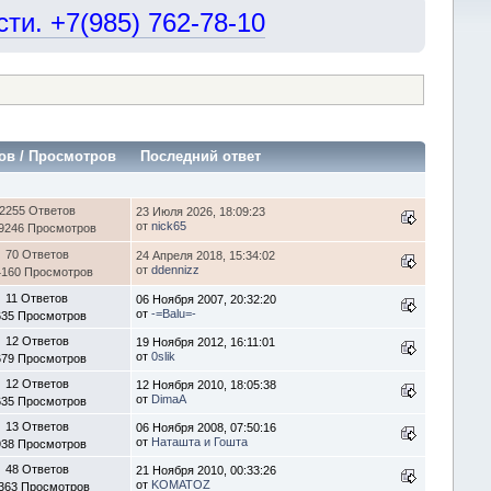
и. +7(985) 762-78-10
ов
/
Просмотров
Последний ответ
2255 Ответов
23 Июля 2026, 18:09:23
от
nick65
9246 Просмотров
70 Ответов
24 Апреля 2018, 15:34:02
от
ddennizz
4160 Просмотров
11 Ответов
06 Ноября 2007, 20:32:20
от
-=Balu=-
635 Просмотров
12 Ответов
19 Ноября 2012, 16:11:01
от
0slik
679 Просмотров
12 Ответов
12 Ноября 2010, 18:05:38
от
DimaA
635 Просмотров
13 Ответов
06 Ноября 2008, 07:50:16
от
Наташта и Гошта
938 Просмотров
48 Ответов
21 Ноября 2010, 00:33:26
от
KOMATOZ
363 Просмотров