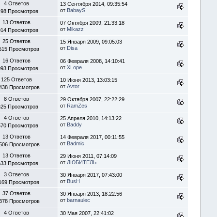
4 Ответов
13 Сентября 2014, 09:35:54
от
BabayS
498 Просмотров
13 Ответов
07 Октября 2009, 21:33:18
от
Mikazz
014 Просмотров
25 Ответов
15 Января 2009, 09:05:03
от
Disa
515 Просмотров
16 Ответов
06 Февраля 2008, 14:10:41
от
XLope
093 Просмотров
125 Ответов
10 Июня 2013, 13:03:15
от
Avtor
438 Просмотров
8 Ответов
29 Октября 2007, 22:22:29
от
RamZes
625 Просмотров
4 Ответов
25 Апреля 2010, 14:13:22
от
Baddy
570 Просмотров
13 Ответов
14 Февраля 2017, 00:11:55
от
Badmic
506 Просмотров
13 Ответов
29 Июня 2011, 07:14:09
от
ЛЮБИТЕЛЬ
633 Просмотров
3 Ответов
30 Января 2017, 07:43:00
от
BusH
169 Просмотров
37 Ответов
30 Января 2013, 18:22:56
от
barnaulec
378 Просмотров
4 Ответов
30 Мая 2007, 22:41:02