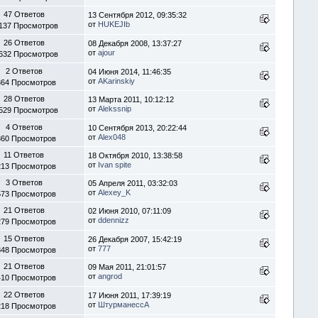
47 Ответов
13 Сентября 2012, 09:35:32
от
HUKEJIb
137 Просмотров
26 Ответов
08 Декабря 2008, 13:37:27
от
ajour
632 Просмотров
2 Ответов
04 Июня 2014, 11:46:35
от
AKarinskiy
364 Просмотров
28 Ответов
13 Марта 2011, 10:12:12
от
Alekssnip
529 Просмотров
4 Ответов
10 Сентября 2013, 20:22:44
от
Alex048
860 Просмотров
11 Ответов
18 Октября 2010, 13:38:58
от
Ivan spite
213 Просмотров
3 Ответов
05 Апреля 2011, 03:32:03
от
Alexey_K
573 Просмотров
21 Ответов
02 Июня 2010, 07:11:09
от
ddennizz
279 Просмотров
15 Ответов
26 Декабря 2007, 15:42:19
от
777
848 Просмотров
21 Ответов
09 Мая 2011, 21:01:57
от
angrod
410 Просмотров
22 Ответов
17 Июня 2011, 17:39:19
от
ШтурманессА
218 Просмотров