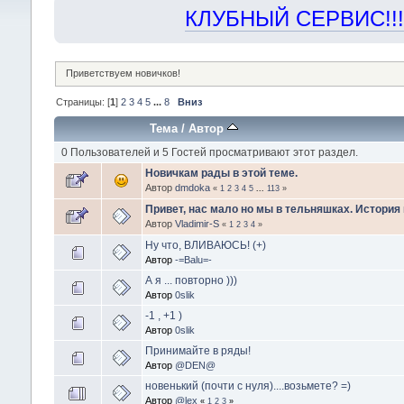
КЛУБНЫЙ СЕРВИС!!! "Х
Приветствуем новичков!
Страницы: [
1
]
2
3
4
5
...
8
Вниз
Тема
/
Автор
0 Пользователей и 5 Гостей просматривают этот раздел.
Новичкам рады в этой теме.
Автор
dmdoka
«
1
2
3
4
5
...
113
»
Привет, нас мало но мы в тельняшках. История к
Автор
Vladimir-S
«
1
2
3
4
»
Ну что, ВЛИВАЮСЬ! (+)
Автор
-=Balu=-
А я ... повторно )))
Автор
0slik
-1 , +1 )
Автор
0slik
Принимайте в ряды!
Автор
@DEN@
новенький (почти с нуля)....возьмете? =)
Автор
@lex
«
1
2
3
»