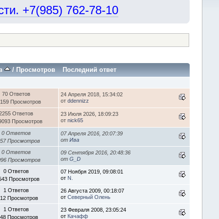
и. +7(985) 762-78-10
ов
/
Просмотров
Последний ответ
70 Ответов
24 Апреля 2018, 15:34:02
от
ddennizz
159 Просмотров
2255 Ответов
23 Июля 2026, 18:09:23
от
nick65
9093 Просмотров
0 Ответов
07 Апреля 2016, 20:07:39
от
Ива
157 Просмотров
0 Ответов
09 Сентября 2016, 20:48:36
от
G_D
096 Просмотров
0 Ответов
07 Ноября 2019, 09:08:01
от
N.
543 Просмотров
1 Ответов
26 Августа 2009, 00:18:07
от
Северный Олень
12 Просмотров
1 Ответов
23 Февраля 2008, 23:05:24
от
Качафф
48 Просмотров