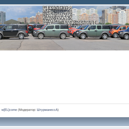
»
w[EL]come
(Модератор:
ШтурманессА
)