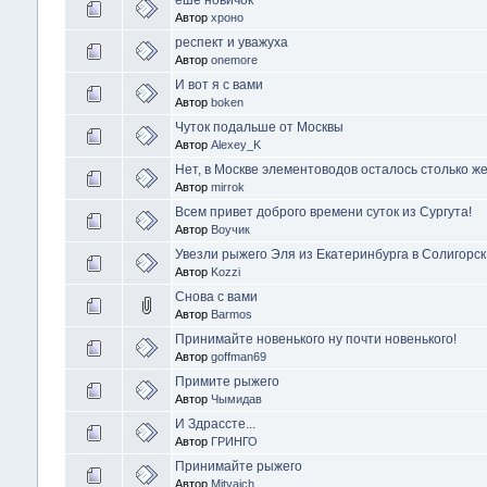
Автор
хроно
респект и уважуха
Автор
onemore
И вот я с вами
Автор
boken
Чуток подальше от Москвы
Автор
Alexey_K
Нет, в Москве элементоводов осталось столько же
Автор
mirrok
Всем привет доброго времени суток из Сургута!
Автор
Воучик
Увезли рыжего Эля из Екатеринбурга в Солигорск
Автор
Kozzi
Снова с вами
Автор
Barmos
Принимайте новенького ну почти новенького!
Автор
goffman69
Примите рыжего
Автор
Чымидав
И Здрассте...
Автор
ГРИНГО
Принимайте рыжего
Автор
Mityaich