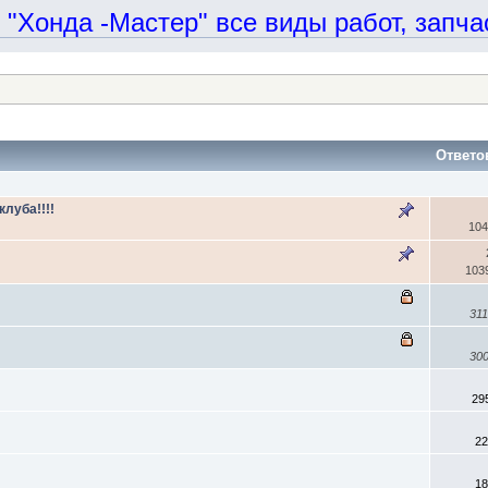
онда -Мастер" все виды работ, запчаст
Ответ
луба!!!!
104
103
31
30
29
22
18