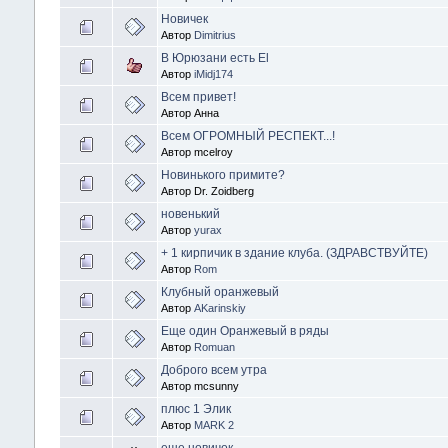
Новичек
Автор
Dimitrius
В Юрюзани есть El
Автор
iMidj174
Всем привет!
Автор Анна
Всем ОГРОМНЫЙ РЕСПЕКТ...!
Автор mcelroy
Новинького примите?
Автор Dr. Zoidberg
новенький
Автор
yurax
+ 1 кирпичик в здание клуба. (ЗДРАВСТВУЙТЕ)
Автор
Rom
Клубный оранжевый
Автор
AKarinskiy
Еще один Оранжевый в ряды
Автор
Romuan
Доброго всем утра
Автор mcsunny
плюс 1 Элик
Автор
MARK 2
еше новичок