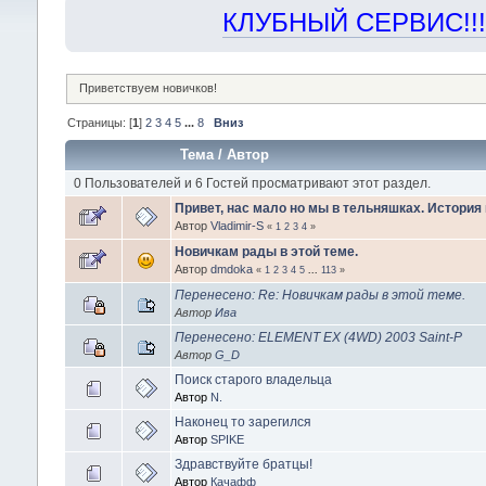
КЛУБНЫЙ СЕРВИС!!! "Х
Приветствуем новичков!
Страницы: [
1
]
2
3
4
5
...
8
Вниз
Тема
/
Автор
0 Пользователей и 6 Гостей просматривают этот раздел.
Привет, нас мало но мы в тельняшках. История к
Автор
Vladimir-S
«
1
2
3
4
»
Новичкам рады в этой теме.
Автор
dmdoka
«
1
2
3
4
5
...
113
»
Перенесено: Re: Новичкам рады в этой теме.
Автор
Ива
Перенесено: ELEMENT EX (4WD) 2003 Saint-P
Автор
G_D
Поиск старого владельца
Автор
N.
Наконец то зарегился
Автор
SPIKE
Здравствуйте братцы!
Автор
Качафф