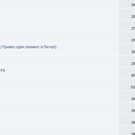
26
25
27
25
) Привез один элемент в Питер!)
30
25
 Рб
65
31
40
39
36
38