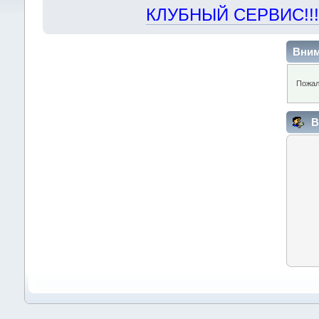
КЛУБНЫЙ СЕРВИС!!! "Х
Вним
Пожал
В