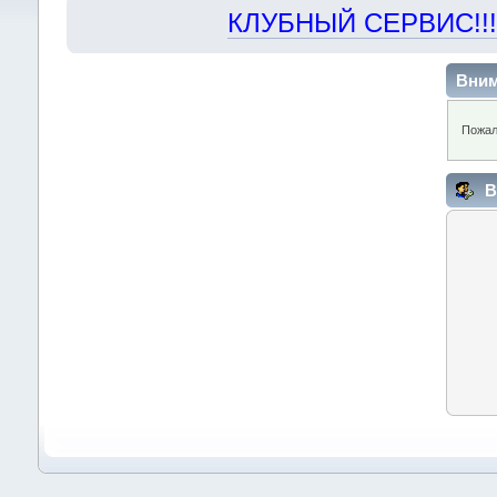
КЛУБНЫЙ СЕРВИС!!! "Х
Вним
Пожал
В