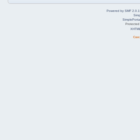
Powered by SMF 2.0.1
Simp
SimplePorta
Protected
XHTM
Свя