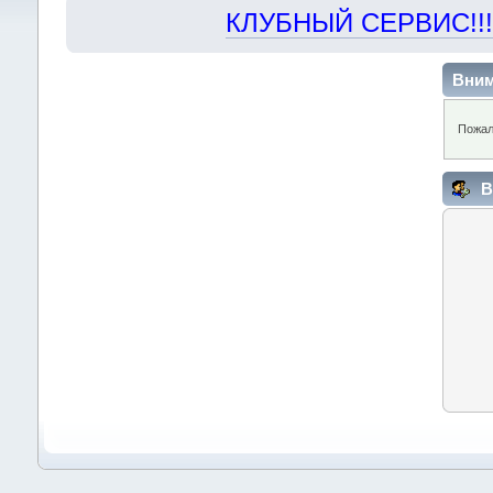
КЛУБНЫЙ СЕРВИС!!! "Х
Вним
Пожал
В