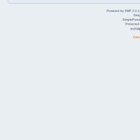
Powered by SMF 2.0.1
Simp
SimplePorta
Protected
XHTM
Свя