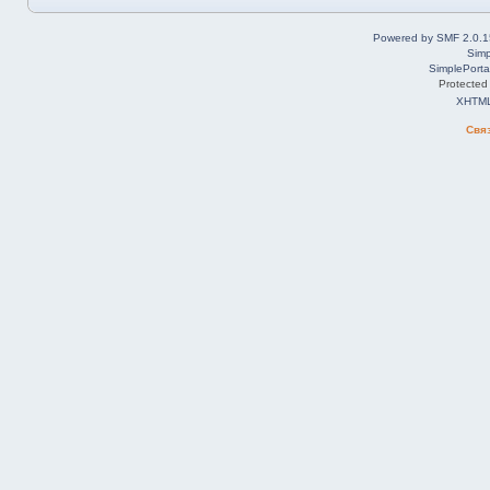
Powered by SMF 2.0.1
Simp
SimplePorta
Protected
XHTM
Свя