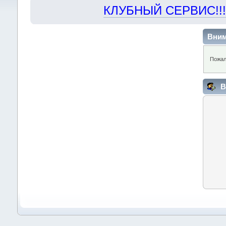
КЛУБНЫЙ СЕРВИС!!! "Х
Вним
Пожал
В