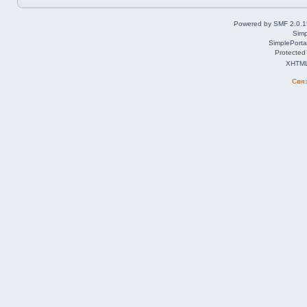
Powered by SMF 2.0.1
Simp
SimplePorta
Protected
XHTM
Свя