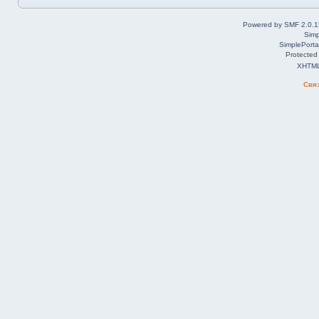
Powered by SMF 2.0.1
Simp
SimplePorta
Protected
XHTM
Свя