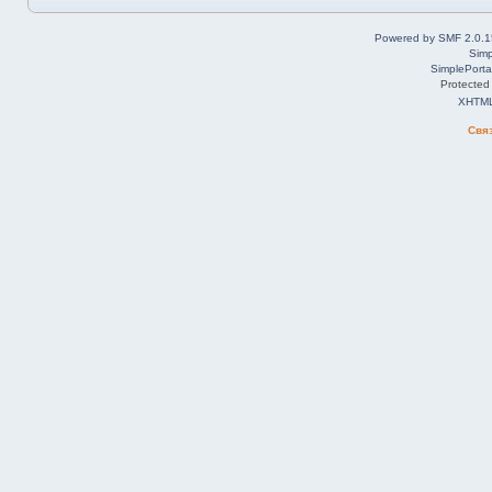
Powered by SMF 2.0.1
Simp
SimplePorta
Protected
XHTM
Свя